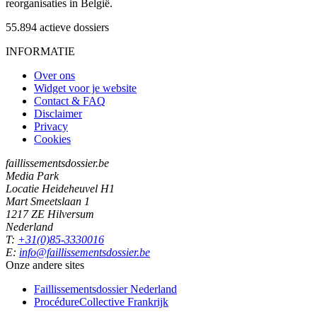
reorganisaties in België.
55.894
actieve dossiers
INFORMATIE
Over ons
Widget voor je website
Contact & FAQ
Disclaimer
Privacy
Cookies
faillissementsdossier.be
Media Park
Locatie Heideheuvel H1
Mart Smeetslaan 1
1217 ZE Hilversum
Nederland
T:
+31(0)85-3330016
E:
info@faillissementsdossier.be
Onze andere sites
Faillissementsdossier
Nederland
ProcédureCollective
Frankrijk