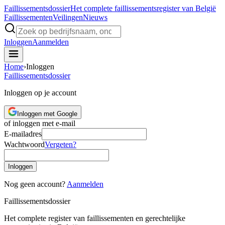
Faillissements
dossier
Het complete faillissementsregister van België
Faillissementen
Veilingen
Nieuws
Inloggen
Aanmelden
Home
›
Inloggen
Faillissements
dossier
Inloggen op je account
Inloggen met Google
of inloggen met e-mail
E-mailadres
Wachtwoord
Vergeten?
Inloggen
Nog geen account?
Aanmelden
Faillissements
dossier
Het complete register van faillissementen en gerechtelijke