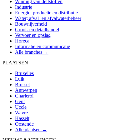
Winning van delfstoffen
Industrie
Energie, productie en distributie
Water; afval- en afvalwaterbeheer
Bouwnijverheid
Groot- en detailhandel
Vervoer en opslag
Horeca
Informatie en communicatie
Alle branches →
PLAATSEN
Bruxelles
Luik
Brussel
Antwerpen
Charleroi
Gent
Uccle
Wavre
Hasselt
Oostende
Alle plaatsen →