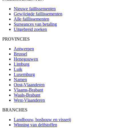
Nieuwe faillissementen
Gewijzigde faillissementen
Alle faillissementen
Surseances van betaling
Uitgebreid zoeken
PROVINCIES
Antwerpen
Brussel
Henegouwen
Limburg
Luik
Luxemburg
Namen
Oost-Vlaanderen
Vlaams-Brabant
Waals-Brabant
West-Vlaanderen
BRANCHES
Landbouw, bosbouw en visserij
Winning van delfstoffen