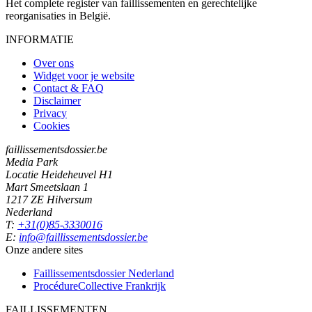
Het complete register van faillissementen en gerechtelijke
reorganisaties in België.
INFORMATIE
Over ons
Widget voor je website
Contact & FAQ
Disclaimer
Privacy
Cookies
faillissementsdossier.be
Media Park
Locatie Heideheuvel H1
Mart Smeetslaan 1
1217 ZE Hilversum
Nederland
T:
+31(0)85-3330016
E:
info@faillissementsdossier.be
Onze andere sites
Faillissementsdossier
Nederland
ProcédureCollective
Frankrijk
FAILLISSEMENTEN