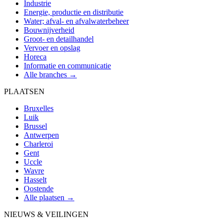
Industrie
Energie, productie en distributie
Water; afval- en afvalwaterbeheer
Bouwnijverheid
Groot- en detailhandel
Vervoer en opslag
Horeca
Informatie en communicatie
Alle branches →
PLAATSEN
Bruxelles
Luik
Brussel
Antwerpen
Charleroi
Gent
Uccle
Wavre
Hasselt
Oostende
Alle plaatsen →
NIEUWS & VEILINGEN