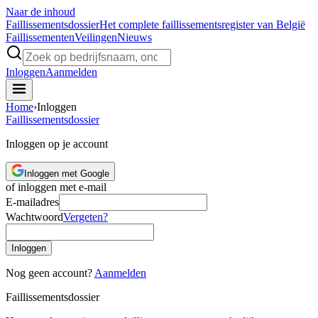
Naar de inhoud
Faillissements
dossier
Het complete faillissementsregister van België
Faillissementen
Veilingen
Nieuws
Inloggen
Aanmelden
Home
›
Inloggen
Faillissements
dossier
Inloggen op je account
Inloggen met Google
of inloggen met e-mail
E-mailadres
Wachtwoord
Vergeten?
Inloggen
Nog geen account?
Aanmelden
Faillissements
dossier