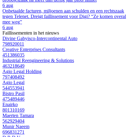
6 aug
Onbetaalde facturen, miljoenen aan schulden en een rechtszaak
tegen Telenet. Dreigt faillissement voor Digi? “Ze komen overal
mee weg”
6 aug
Faillissementen in het nieuws
Divine Gabyisco-Intercontinental Auto
798920011
Creative Enterprises Consultants
451386035
Industrial Reengineering & Solutions
463218649
Agio Legal Holding
797408492
Agio Legal
544553941
Bistro Pasil
475489446
Enairko
801310169
Maerten Tamara
562929404
Munir Naeem
696831271