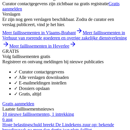
Curator contactgegevens zijn zichtbaar na gratis registratie
Gratis
aanmelden
Verslagen
Er zijn nog geen verslagen beschikbaar. Zodra de curator een
verslag publiceert, vind je het hier.
Meer faillissementen in Vlaams-Brabant
Meer faillissementen in
Verhuur van roerende goederen en overige zakelijke dienstverlening
Meer faillissementen in Heverlee
GRATIS
Volg faillissementen gratis
Registreer en ontvang meldingen bij nieuwe publicaties
✓
Curator contactgegevens
✓
Alle verslagen downloaden
✓
E-mailmeldingen instellen
✓
Dossiers opslaan
✓
Gratis, altijd
Gratis aanmelden
Laatste faillissementsnieuws
10 nieuwe faillissementen, 1 intrekking
6 aug
Hoge belastingschuld breekt De Lindekens zuur op: bekende
broodjeszaak na meer dan dertig jaar plots failliet