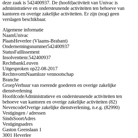
deze zaak is 542400937. De (hoofd)activiteit van Univac is
administratieve en ondersteunende activiteiten ten behoeve van
kantoren en overige zakelijke activiteiten. Er zijn (nog) geen
verslagen beschikbaar.
Algemene informatie
Naam
Univac
Plaats
Heverlee (Vlaams-Brabant)
Ondernemingsnummer
542400937
Status
Faillissement
Insolventienr.
542400937
Rechtbank
Leuven
Uitgesproken op
22-08-2017
Rechtsvorm
Naamloze vennootschap
Branche
Groep
Verhuur van roerende goederen en overige zakelijke
dienstverlening
Hoofdcode
Administratieve en ondersteunende activiteiten ten
behoeve van kantoren en overige zakelijke activiteiten (82)
Nevencode
Overige zakelijke dienstverlening, n.e.g. (82990)
Vestigingen / adressen
Sinds
Soort
Adres
Vestigingsadres
Gaston Geenslaan 1
3001 Heverlee