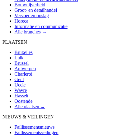
Bouwnijverheid
Groot- en detailhandel
Vervoer en opslag
Horeca
Informatie en communicatie
Alle branches →
PLAATSEN
Bruxelles
Luik
Brussel
Antwerpen
Charleroi
Gent
Uccle
Wavre
Hasselt
Oostende
Alle plaatsen →
NIEUWS & VEILINGEN
Faillissementsnieuws
Faillissementsveilingen