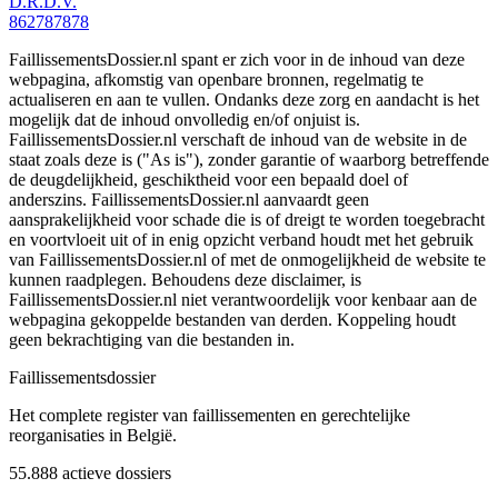
D.R.D.V.
862787878
FaillissementsDossier.nl spant er zich voor in de inhoud van deze
webpagina, afkomstig van openbare bronnen, regelmatig te
actualiseren en aan te vullen. Ondanks deze zorg en aandacht is het
mogelijk dat de inhoud onvolledig en/of onjuist is.
FaillissementsDossier.nl verschaft de inhoud van de website in de
staat zoals deze is ("As is"), zonder garantie of waarborg betreffende
de deugdelijkheid, geschiktheid voor een bepaald doel of
anderszins. FaillissementsDossier.nl aanvaardt geen
aansprakelijkheid voor schade die is of dreigt te worden toegebracht
en voortvloeit uit of in enig opzicht verband houdt met het gebruik
van FaillissementsDossier.nl of met de onmogelijkheid de website te
kunnen raadplegen. Behoudens deze disclaimer, is
FaillissementsDossier.nl niet verantwoordelijk voor kenbaar aan de
webpagina gekoppelde bestanden van derden. Koppeling houdt
geen bekrachtiging van die bestanden in.
Faillissements
dossier
Het complete register van faillissementen en gerechtelijke
reorganisaties in België.
55.888
actieve dossiers