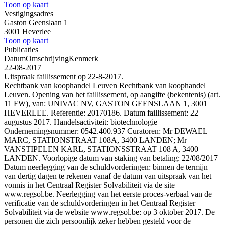
Toon op kaart
Vestigingsadres
Gaston Geenslaan 1
3001 Heverlee
Toon op kaart
Publicaties
Datum
Omschrijving
Kenmerk
22-08-2017
Uitspraak faillissement op 22-8-2017.
Rechtbank van koophandel Leuven Rechtbank van koophandel
Leuven. Opening van het faillissement, op aangifte (bekentenis) (art.
11 FW), van: UNIVAC NV, GASTON GEENSLAAN 1, 3001
HEVERLEE. Referentie: 20170186. Datum faillissement: 22
augustus 2017. Handelsactiviteit: biotechnologie
Ondernemingsnummer: 0542.400.937 Curatoren: Mr DEWAEL
MARC, STATIONSTRAAT 108A, 3400 LANDEN; Mr
VANSTIPELEN KARL, STATIONSSTRAAT 108 A, 3400
LANDEN. Voorlopige datum van staking van betaling: 22/08/2017
Datum neerlegging van de schuldvorderingen: binnen de termijn
van dertig dagen te rekenen vanaf de datum van uitspraak van het
vonnis in het Centraal Register Solvabiliteit via de site
www.regsol.be. Neerlegging van het eerste proces-verbaal van de
verificatie van de schuldvorderingen in het Centraal Register
Solvabiliteit via de website www.regsol.be: op 3 oktober 2017. De
personen die zich persoonlijk zeker hebben gesteld voor de