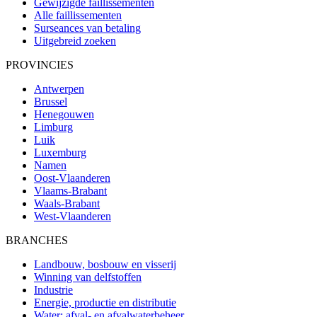
Gewijzigde faillissementen
Alle faillissementen
Surseances van betaling
Uitgebreid zoeken
PROVINCIES
Antwerpen
Brussel
Henegouwen
Limburg
Luik
Luxemburg
Namen
Oost-Vlaanderen
Vlaams-Brabant
Waals-Brabant
West-Vlaanderen
BRANCHES
Landbouw, bosbouw en visserij
Winning van delfstoffen
Industrie
Energie, productie en distributie
Water; afval- en afvalwaterbeheer