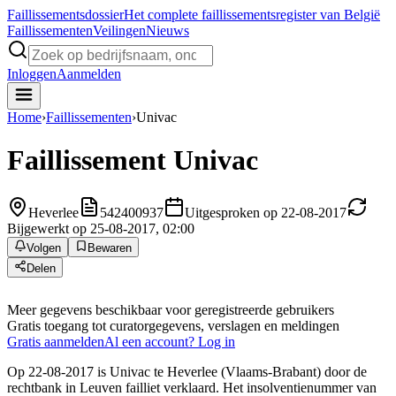
Faillissements
dossier
Het complete faillissementsregister van België
Faillissementen
Veilingen
Nieuws
Inloggen
Aanmelden
Home
›
Faillissementen
›
Univac
Faillissement
Univac
Heverlee
542400937
Uitgesproken op 22-08-2017
Bijgewerkt op 25-08-2017, 02:00
Volgen
Bewaren
Delen
Meer gegevens beschikbaar voor geregistreerde gebruikers
Gratis toegang tot curatorgegevens, verslagen en meldingen
Gratis aanmelden
Al een account? Log in
Op 22-08-2017 is Univac te Heverlee (Vlaams-Brabant) door de
rechtbank in Leuven failliet verklaard. Het insolventienummer van