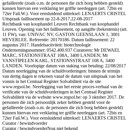
gefailleerde (zoals o.m. de personen die zich borg hebben gesteld)
kunnen hiervan een verklaring ter griffie neerleggen (art. 72bis en
72ter Fail.W.). Voor eensluidend uittreksel: LENAERTS CRISTEL
Uitspraak faillissement op 22-8-2017.
22-08-2017
Rechtbank van koophandel Leuven Rechtbank van koophandel
Leuven. Opening van het faillissement, op aangifte (bekentenis) (art.
11 FW), van: UNIVAC NV, GASTON GEENSLAAN 1, 3001
HEVERLEE. Referentie: 20170186. Datum faillissement: 22
augustus 2017. Handelsactiviteit: biotechnologie
Ondernemingsnummer: 0542.400.937 Curatoren: Mr DEWAEL
MARC, STATIONSTRAAT 108A, 3400 LANDEN; Mr
VANSTIPELEN KARL, STATIONSSTRAAT 108 A, 3400
LANDEN. Voorlopige datum van staking van betaling: 22/08/2017
Datum neerlegging van de schuldvorderingen: binnen de termijn
van dertig dagen te rekenen vanaf de datum van uitspraak van het
vonnis in het Centraal Register Solvabiliteit via de site
www.regsol.be. Neerlegging van het eerste proces-verbaal van de
verificatie van de schuldvorderingen in het Centraal Register
Solvabiliteit via de website www.regsol.be: op 3 oktober 2017. De
personen die zich persoonlijk zeker hebben gesteld voor de
gefailleerde (zoals o.m. de personen die zich borg hebben gesteld)
kunnen hiervan een verklaring ter griffie neerleggen (art. 72bis en
72ter Fail.W.). Voor eensluidend uittreksel: LENAERTS CRISTEL
Curator / bewindvoerder
Curator / bewindvoerder
Nog niet bekend