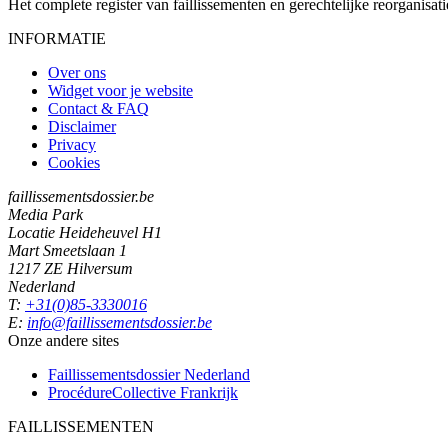
Het complete register van faillissementen en gerechtelijke reorganisati
INFORMATIE
Over ons
Widget voor je website
Contact & FAQ
Disclaimer
Privacy
Cookies
faillissementsdossier.be
Media Park
Locatie Heideheuvel H1
Mart Smeetslaan 1
1217 ZE Hilversum
Nederland
T:
+31(0)85-3330016
E:
info@faillissementsdossier.be
Onze andere sites
Faillissementsdossier
Nederland
ProcédureCollective
Frankrijk
FAILLISSEMENTEN