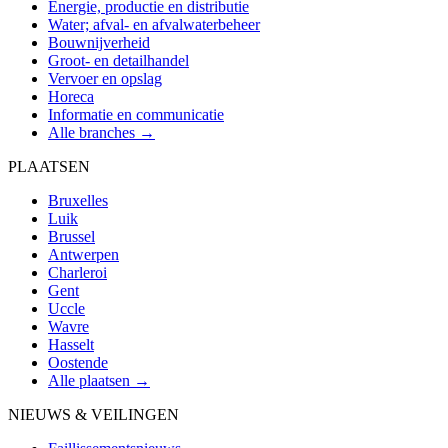
Energie, productie en distributie
Water; afval- en afvalwaterbeheer
Bouwnijverheid
Groot- en detailhandel
Vervoer en opslag
Horeca
Informatie en communicatie
Alle branches →
PLAATSEN
Bruxelles
Luik
Brussel
Antwerpen
Charleroi
Gent
Uccle
Wavre
Hasselt
Oostende
Alle plaatsen →
NIEUWS & VEILINGEN