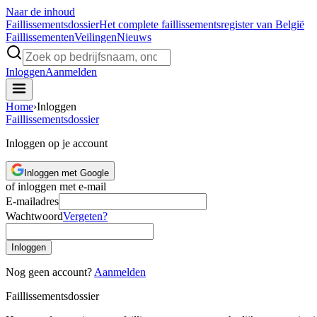
Naar de inhoud
Faillissements
dossier
Het complete faillissementsregister van België
Faillissementen
Veilingen
Nieuws
Inloggen
Aanmelden
Home
›
Inloggen
Faillissements
dossier
Inloggen op je account
Inloggen met Google
of inloggen met e-mail
E-mailadres
Wachtwoord
Vergeten?
Inloggen
Nog geen account?
Aanmelden
Faillissements
dossier