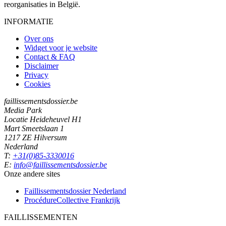
reorganisaties in België.
INFORMATIE
Over ons
Widget voor je website
Contact & FAQ
Disclaimer
Privacy
Cookies
faillissementsdossier.be
Media Park
Locatie Heideheuvel H1
Mart Smeetslaan 1
1217 ZE Hilversum
Nederland
T:
+31(0)85-3330016
E:
info@faillissementsdossier.be
Onze andere sites
Faillissementsdossier
Nederland
ProcédureCollective
Frankrijk
FAILLISSEMENTEN