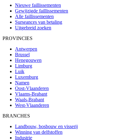
Nieuwe faillissementen
Gewijzigde faillissementen
Alle faillissementen
Surseances van betaling
Uitgebreid zoeken
PROVINCIES
Antwerpen
Brussel
Henegouwen
Limburg
Luik
Luxemburg
Namen
Oost-Vlaanderen
Vlaams-Brabant
Waals-Brabant
West-Vlaanderen
BRANCHES
Landbouw, bosbouw en visserij
Winning van delfstoffen
Industrie