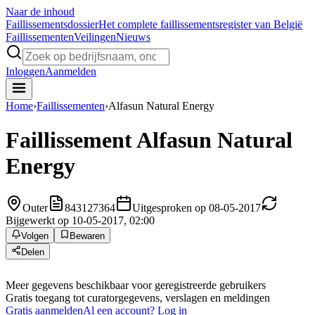
Naar de inhoud
Faillissements
dossier
Het complete faillissementsregister van België
Faillissementen
Veilingen
Nieuws
Inloggen
Aanmelden
Home
›
Faillissementen
›
Alfasun Natural Energy
Faillissement
Alfasun Natural
Energy
Outer
843127364
Uitgesproken op 08-05-2017
Bijgewerkt op 10-05-2017, 02:00
Volgen
Bewaren
Delen
Meer gegevens beschikbaar voor geregistreerde gebruikers
Gratis toegang tot curatorgegevens, verslagen en meldingen
Gratis aanmelden
Al een account? Log in