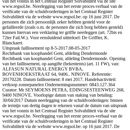
van het vonnis in het Centraal Register Solvabiliteit via de site
www.regsol.be. Neerlegging van het eerste proces-verbaal van de
verificatie van de schuldvorderingen in het Centraal Register
Solvabiliteit via de website www.regsol.be: op 16 juni 2017. De
personen die zich persoonlijk zeker hebben gesteld voor de
gefailleerde (zoals o.m. de personen die zich borg hebben gesteld)
kunnen hiervan een verklaring ter griffie neerleggen (art. 72bis en
72ter Fail.W.). Voor eensluidend uittreksel: De Griffier, K.
Blanckaert.
Uitspraak faillissement op 8-5-2017.
08-05-2017
Rechtbank van koophandel Gent, afdeling Dendermonde
Rechtbank van koophandel Gent, afdeling Dendermonde. Opening
van het faillissement, op aangifte (bekentenis) (art. 11 FW), van:
ALFASUN NATURAL ENERGY BVBA,
BOVENHOEKSTRAAT 64, 9406.. NINOVE. Referentie:
20170228. Datum faillissement: 8 mei 2017. Handelsactiviteit:
verkoop zonnepanelen Ondernemingsnummer: 0843.127.364
Curator: Mr SEYMOENS PETRA, EDINGSESTEENWEG 268,
9400 NINOVE. Voorlopige datum van staking van betaling:
30/04/2017 Datum neerlegging van de schuldvorderingen: binnen
de termijn van dertig dagen te rekenen vanaf de datum van uitspraak
van het vonnis in het Centraal Register Solvabiliteit via de site
www.regsol.be. Neerlegging van het eerste proces-verbaal van de
verificatie van de schuldvorderingen in het Centraal Register
Solvabiliteit via de website www.regsol.be: op 16 juni 2017. De