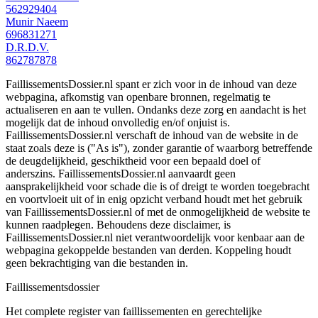
562929404
Munir Naeem
696831271
D.R.D.V.
862787878
FaillissementsDossier.nl spant er zich voor in de inhoud van deze
webpagina, afkomstig van openbare bronnen, regelmatig te
actualiseren en aan te vullen. Ondanks deze zorg en aandacht is het
mogelijk dat de inhoud onvolledig en/of onjuist is.
FaillissementsDossier.nl verschaft de inhoud van de website in de
staat zoals deze is ("As is"), zonder garantie of waarborg betreffende
de deugdelijkheid, geschiktheid voor een bepaald doel of
anderszins. FaillissementsDossier.nl aanvaardt geen
aansprakelijkheid voor schade die is of dreigt te worden toegebracht
en voortvloeit uit of in enig opzicht verband houdt met het gebruik
van FaillissementsDossier.nl of met de onmogelijkheid de website te
kunnen raadplegen. Behoudens deze disclaimer, is
FaillissementsDossier.nl niet verantwoordelijk voor kenbaar aan de
webpagina gekoppelde bestanden van derden. Koppeling houdt
geen bekrachtiging van die bestanden in.
Faillissements
dossier
Het complete register van faillissementen en gerechtelijke