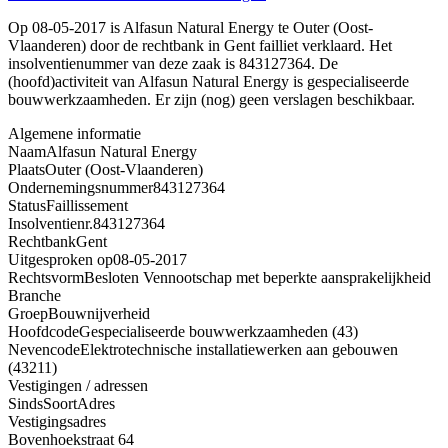
Op 08-05-2017 is Alfasun Natural Energy te Outer (Oost-
Vlaanderen) door de rechtbank in Gent failliet verklaard. Het
insolventienummer van deze zaak is 843127364. De
(hoofd)activiteit van Alfasun Natural Energy is gespecialiseerde
bouwwerkzaamheden. Er zijn (nog) geen verslagen beschikbaar.
Algemene informatie
Naam
Alfasun Natural Energy
Plaats
Outer (Oost-Vlaanderen)
Ondernemingsnummer
843127364
Status
Faillissement
Insolventienr.
843127364
Rechtbank
Gent
Uitgesproken op
08-05-2017
Rechtsvorm
Besloten Vennootschap met beperkte aansprakelijkheid
Branche
Groep
Bouwnijverheid
Hoofdcode
Gespecialiseerde bouwwerkzaamheden (43)
Nevencode
Elektrotechnische installatiewerken aan gebouwen
(43211)
Vestigingen / adressen
Sinds
Soort
Adres
Vestigingsadres
Bovenhoekstraat 64