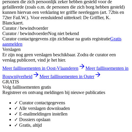
personen die zich persoonlijk zeker hebben gesteld voor de
gefailleerde (zoals o.m. de personen die zich borg hebben gesteld)
kunnen hiervan een verklaring ter griffie neerleggen (art. 72bis en
72ter Fail.W.). Voor eensluidend uittreksel: De Griffier, K.
Blanckaert.
Curator / bewindvoerder
Curator / bewindvoerder
Nog niet bekend
Curator contactgegevens zijn zichtbaar na gratis registratie
Gratis
aanmelden
Verslagen
Er zijn nog geen verslagen beschikbaar. Zodra de curator een
verslag publiceert, vind je het hier.
Meer faillissementen in Oost-Vlaanderen
Meer faillissementen in
Bouwnijverheid
Meer faillissementen in Outer
GRATIS
Volg faillissementen gratis
Registreer en ontvang meldingen bij nieuwe publicaties
✓
Curator contactgegevens
✓
Alle verslagen downloaden
✓
E-mailmeldingen instellen
✓
Dossiers opslaan
✓
Gratis, altijd