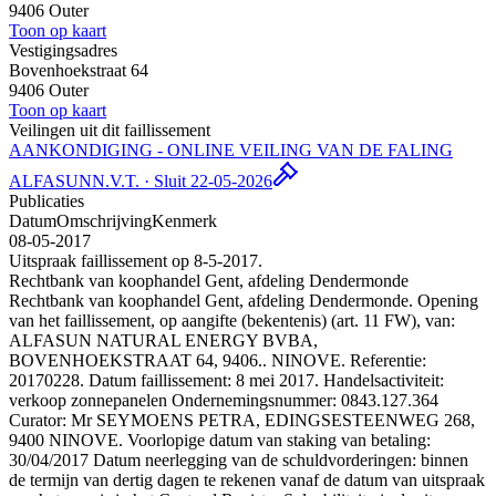
9406 Outer
Toon op kaart
Vestigingsadres
Bovenhoekstraat 64
9406 Outer
Toon op kaart
Veilingen uit dit faillissement
AANKONDIGING - ONLINE VEILING VAN DE FALING
ALFASUN
N.V.T. · Sluit 22-05-2026
Publicaties
Datum
Omschrijving
Kenmerk
08-05-2017
Uitspraak faillissement op 8-5-2017.
Rechtbank van koophandel Gent, afdeling Dendermonde
Rechtbank van koophandel Gent, afdeling Dendermonde. Opening
van het faillissement, op aangifte (bekentenis) (art. 11 FW), van:
ALFASUN NATURAL ENERGY BVBA,
BOVENHOEKSTRAAT 64, 9406.. NINOVE. Referentie:
20170228. Datum faillissement: 8 mei 2017. Handelsactiviteit:
verkoop zonnepanelen Ondernemingsnummer: 0843.127.364
Curator: Mr SEYMOENS PETRA, EDINGSESTEENWEG 268,
9400 NINOVE. Voorlopige datum van staking van betaling:
30/04/2017 Datum neerlegging van de schuldvorderingen: binnen
de termijn van dertig dagen te rekenen vanaf de datum van uitspraak