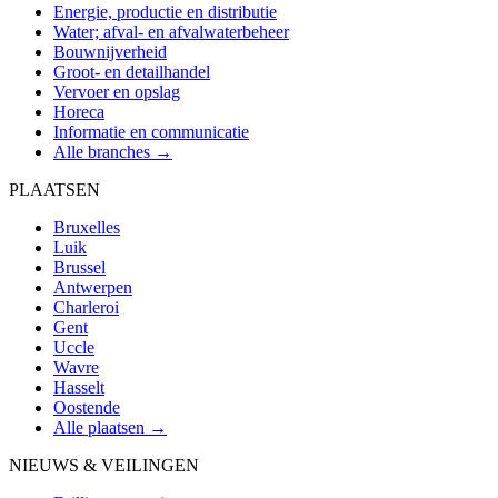
Energie, productie en distributie
Water; afval- en afvalwaterbeheer
Bouwnijverheid
Groot- en detailhandel
Vervoer en opslag
Horeca
Informatie en communicatie
Alle branches →
PLAATSEN
Bruxelles
Luik
Brussel
Antwerpen
Charleroi
Gent
Uccle
Wavre
Hasselt
Oostende
Alle plaatsen →
NIEUWS & VEILINGEN