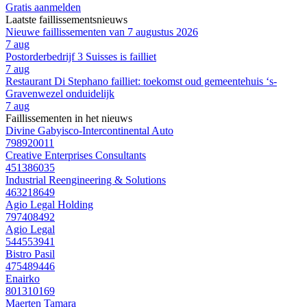
Gratis aanmelden
Laatste faillissementsnieuws
Nieuwe faillissementen van 7 augustus 2026
7 aug
Postorderbedrijf 3 Suisses is failliet
7 aug
Restaurant Di Stephano failliet: toekomst oud gemeentehuis ‘s-
Gravenwezel onduidelijk
7 aug
Faillissementen in het nieuws
Divine Gabyisco-Intercontinental Auto
798920011
Creative Enterprises Consultants
451386035
Industrial Reengineering & Solutions
463218649
Agio Legal Holding
797408492
Agio Legal
544553941
Bistro Pasil
475489446
Enairko
801310169
Maerten Tamara