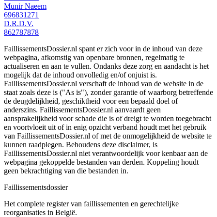
Munir Naeem
696831271
D.R.D.V.
862787878
FaillissementsDossier.nl spant er zich voor in de inhoud van deze
webpagina, afkomstig van openbare bronnen, regelmatig te
actualiseren en aan te vullen. Ondanks deze zorg en aandacht is het
mogelijk dat de inhoud onvolledig en/of onjuist is.
FaillissementsDossier.nl verschaft de inhoud van de website in de
staat zoals deze is ("As is"), zonder garantie of waarborg betreffende
de deugdelijkheid, geschiktheid voor een bepaald doel of
anderszins. FaillissementsDossier.nl aanvaardt geen
aansprakelijkheid voor schade die is of dreigt te worden toegebracht
en voortvloeit uit of in enig opzicht verband houdt met het gebruik
van FaillissementsDossier.nl of met de onmogelijkheid de website te
kunnen raadplegen. Behoudens deze disclaimer, is
FaillissementsDossier.nl niet verantwoordelijk voor kenbaar aan de
webpagina gekoppelde bestanden van derden. Koppeling houdt
geen bekrachtiging van die bestanden in.
Faillissements
dossier
Het complete register van faillissementen en gerechtelijke
reorganisaties in België.