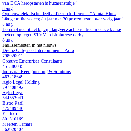
van DCA heropstarten is huzarenstukje”
8 aug
Opnieuw elektrische deelbakfietsen in Leuven: “Aantal Blue-
bikegebruikers steeg dit jaar met 30 procent tegenover vorig jaar”
8 aug
Lommel neemt het bij zijn langverwachte rentree in eerste klasse
meteen op tegen STVV in Limburgse derby
8 aug
Faillissementen in het nieuws
Divine Gabyisco-Intercontinental Auto
798920011
Creative Enterprises Consultants
451386035
Industrial Reengineering & Solutions
463218649
Agio Legal Holding
797408492
Agio Legal
544553941
Bistro Pasil
475489446
Enairko
801310169
Maerten Tamara
562929404