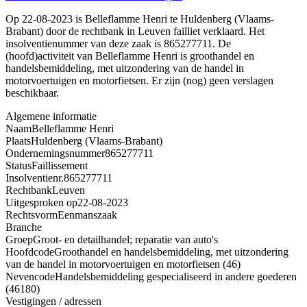
Op 22-08-2023 is Belleflamme Henri te Huldenberg (Vlaams-
Brabant) door de rechtbank in Leuven failliet verklaard. Het
insolventienummer van deze zaak is 865277711. De
(hoofd)activiteit van Belleflamme Henri is groothandel en
handelsbemiddeling, met uitzondering van de handel in
motorvoertuigen en motorfietsen. Er zijn (nog) geen verslagen
beschikbaar.
Algemene informatie
Naam
Belleflamme Henri
Plaats
Huldenberg (Vlaams-Brabant)
Ondernemingsnummer
865277711
Status
Faillissement
Insolventienr.
865277711
Rechtbank
Leuven
Uitgesproken op
22-08-2023
Rechtsvorm
Eenmanszaak
Branche
Groep
Groot- en detailhandel; reparatie van auto's
Hoofdcode
Groothandel en handelsbemiddeling, met uitzondering
van de handel in motorvoertuigen en motorfietsen (46)
Nevencode
Handelsbemiddeling gespecialiseerd in andere goederen
(46180)
Vestigingen / adressen