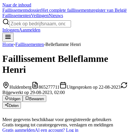
Naar de inhoud
Faillissements
dossier
Het complete faillissementsregister van België
Faillissementen
Veilingen
Nieuws
Inloggen
Aanmelden
Home
›
Faillissementen
›
Belleflamme Henri
Faillissement
Belleflamme
Henri
Huldenberg
865277711
Uitgesproken op 22-08-2023
Bijgewerkt op 29-08-2023, 02:00
Volgen
Bewaren
Delen
Meer gegevens beschikbaar voor geregistreerde gebruikers
Gratis toegang tot curatorgegevens, verslagen en meldingen
Gratis aanmelden
Al een account? Log in