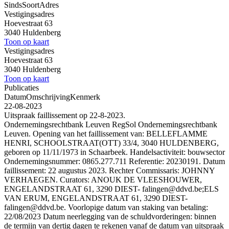
Sinds
Soort
Adres
Vestigingsadres
Hoevestraat 63
3040 Huldenberg
Toon op kaart
Vestigingsadres
Hoevestraat 63
3040 Huldenberg
Toon op kaart
Publicaties
Datum
Omschrijving
Kenmerk
22-08-2023
Uitspraak faillissement op 22-8-2023.
Ondernemingsrechtbank Leuven RegSol Ondernemingsrechtbank
Leuven. Opening van het faillissement van: BELLEFLAMME
HENRI, SCHOOLSTRAAT(OTT) 33/4, 3040 HULDENBERG,
geboren op 11/11/1973 in Schaarbeek. Handelsactiviteit: bouwsector
Ondernemingsnummer: 0865.277.711 Referentie: 20230191. Datum
faillissement: 22 augustus 2023. Rechter Commissaris: JOHNNY
VERHAEGEN. Curators: ANOUK DE VLEESHOUWER,
ENGELANDSTRAAT 61, 3290 DIEST- falingen@ddvd.be;ELS
VAN ERUM, ENGELANDSTRAAT 61, 3290 DIEST-
falingen@ddvd.be. Voorlopige datum van staking van betaling:
22/08/2023 Datum neerlegging van de schuldvorderingen: binnen
de termijn van dertig dagen te rekenen vanaf de datum van uitspraak