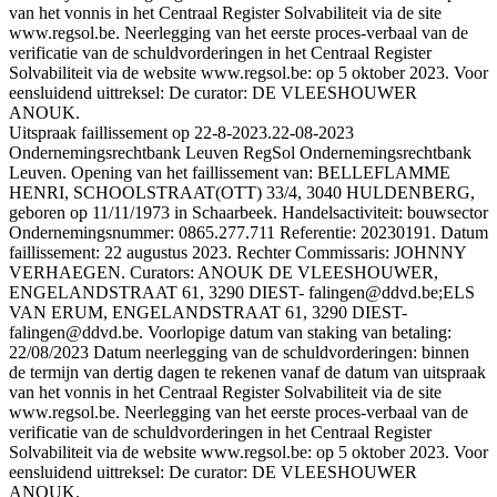
van het vonnis in het Centraal Register Solvabiliteit via de site
www.regsol.be. Neerlegging van het eerste proces-verbaal van de
verificatie van de schuldvorderingen in het Centraal Register
Solvabiliteit via de website www.regsol.be: op 5 oktober 2023. Voor
eensluidend uittreksel: De curator: DE VLEESHOUWER
ANOUK.
Uitspraak faillissement op 22-8-2023.
22-08-2023
Ondernemingsrechtbank Leuven RegSol Ondernemingsrechtbank
Leuven. Opening van het faillissement van: BELLEFLAMME
HENRI, SCHOOLSTRAAT(OTT) 33/4, 3040 HULDENBERG,
geboren op 11/11/1973 in Schaarbeek. Handelsactiviteit: bouwsector
Ondernemingsnummer: 0865.277.711 Referentie: 20230191. Datum
faillissement: 22 augustus 2023. Rechter Commissaris: JOHNNY
VERHAEGEN. Curators: ANOUK DE VLEESHOUWER,
ENGELANDSTRAAT 61, 3290 DIEST- falingen@ddvd.be;ELS
VAN ERUM, ENGELANDSTRAAT 61, 3290 DIEST-
falingen@ddvd.be. Voorlopige datum van staking van betaling:
22/08/2023 Datum neerlegging van de schuldvorderingen: binnen
de termijn van dertig dagen te rekenen vanaf de datum van uitspraak
van het vonnis in het Centraal Register Solvabiliteit via de site
www.regsol.be. Neerlegging van het eerste proces-verbaal van de
verificatie van de schuldvorderingen in het Centraal Register
Solvabiliteit via de website www.regsol.be: op 5 oktober 2023. Voor
eensluidend uittreksel: De curator: DE VLEESHOUWER
ANOUK.