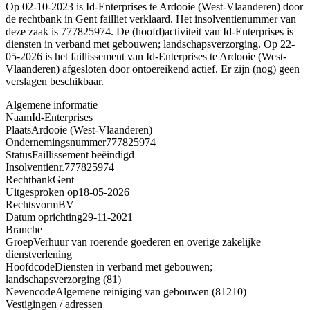
Op 02-10-2023 is Id-Enterprises te Ardooie (West-Vlaanderen) door
de rechtbank in Gent failliet verklaard. Het insolventienummer van
deze zaak is 777825974. De (hoofd)activiteit van Id-Enterprises is
diensten in verband met gebouwen; landschapsverzorging. Op 22-
05-2026 is het faillissement van Id-Enterprises te Ardooie (West-
Vlaanderen) afgesloten door ontoereikend actief. Er zijn (nog) geen
verslagen beschikbaar.
Algemene informatie
Naam
Id-Enterprises
Plaats
Ardooie (West-Vlaanderen)
Ondernemingsnummer
777825974
Status
Faillissement beëindigd
Insolventienr.
777825974
Rechtbank
Gent
Uitgesproken op
18-05-2026
Rechtsvorm
BV
Datum oprichting
29-11-2021
Branche
Groep
Verhuur van roerende goederen en overige zakelijke
dienstverlening
Hoofdcode
Diensten in verband met gebouwen;
landschapsverzorging (81)
Nevencode
Algemene reiniging van gebouwen (81210)
Vestigingen / adressen