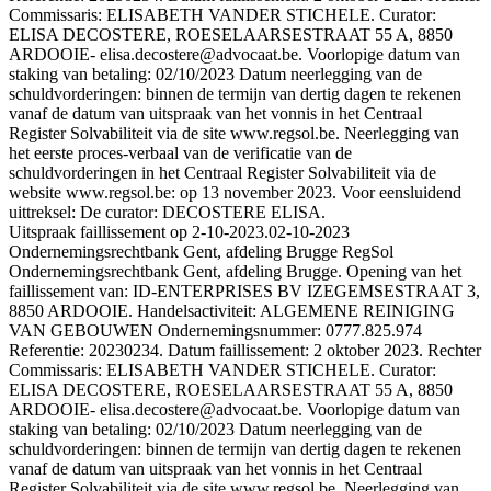
Commissaris: ELISABETH VANDER STICHELE. Curator:
ELISA DECOSTERE, ROESELAARSESTRAAT 55 A, 8850
ARDOOIE- elisa.decostere@advocaat.be. Voorlopige datum van
staking van betaling: 02/10/2023 Datum neerlegging van de
schuldvorderingen: binnen de termijn van dertig dagen te rekenen
vanaf de datum van uitspraak van het vonnis in het Centraal
Register Solvabiliteit via de site www.regsol.be. Neerlegging van
het eerste proces-verbaal van de verificatie van de
schuldvorderingen in het Centraal Register Solvabiliteit via de
website www.regsol.be: op 13 november 2023. Voor eensluidend
uittreksel: De curator: DECOSTERE ELISA.
Uitspraak faillissement op 2-10-2023.
02-10-2023
Ondernemingsrechtbank Gent, afdeling Brugge RegSol
Ondernemingsrechtbank Gent, afdeling Brugge. Opening van het
faillissement van: ID-ENTERPRISES BV IZEGEMSESTRAAT 3,
8850 ARDOOIE. Handelsactiviteit: ALGEMENE REINIGING
VAN GEBOUWEN Ondernemingsnummer: 0777.825.974
Referentie: 20230234. Datum faillissement: 2 oktober 2023. Rechter
Commissaris: ELISABETH VANDER STICHELE. Curator:
ELISA DECOSTERE, ROESELAARSESTRAAT 55 A, 8850
ARDOOIE- elisa.decostere@advocaat.be. Voorlopige datum van
staking van betaling: 02/10/2023 Datum neerlegging van de
schuldvorderingen: binnen de termijn van dertig dagen te rekenen
vanaf de datum van uitspraak van het vonnis in het Centraal
Register Solvabiliteit via de site www.regsol.be. Neerlegging van