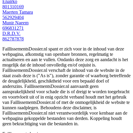
Enairko
801310169
Maerten Tamara
562929404
Munir Naeem
696831271
D.R.D.V.
862787878
FaillissementsDossier.nl spant er zich voor in de inhoud van deze
webpagina, afkomstig van openbare bronnen, regelmatig te
actualiseren en aan te vullen. Ondanks deze zorg en aandacht is het
mogelijk dat de inhoud onvolledig en/of onjuist is.
FaillissementsDossier.nl verschaft de inhoud van de website in de
staat zoals deze is ("As is"), zonder garantie of waarborg betreffende
de deugdelijkheid, geschiktheid voor een bepaald doel of
anderszins. FaillissementsDossier.nl aanvaardt geen
aansprakelijkheid voor schade die is of dreigt te worden toegebracht
en voortvloeit uit of in enig opzicht verband houdt met het gebruik
van FaillissementsDossier.nl of met de onmogelijkheid de website te
kunnen raadplegen. Behoudens deze disclaimer, is
FaillissementsDossier.nl niet verantwoordelijk voor kenbaar aan de
webpagina gekoppelde bestanden van derden. Koppeling houdt
geen bekrachtiging van die bestanden in.