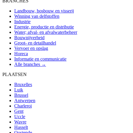
BRANCHES
Landbouw, bosbouw en visserij
Winning van delfstoffen
Industrie
Energie, productie en distributie
Water; afval- en afvalwaterbeheer
Bouwnijverheid
Groot- en detailhandel
Vervoer en opslag
Horeca
Informatie en communicatie
Alle branches →
PLAATSEN
Bruxelles
Luik
Brussel
Antwerpen
Charleroi
Gent
Uccle
Wavre
Hasselt
Oostende