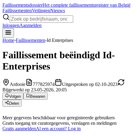
Faillissements
dossier
Het complete faillissementsregister van België
Faillissementen
Veilingen
Nieuws
Inloggen
Aanmelden
Home
›
Faillissementen
›
Id Enterprises
Faillissement beëindigd
Id-
Enterprises
Ardooie
777825974
Uitgesproken op 02-10-2023
Bijgewerkt op 23-05-2026, 20:05
Volgen
Bewaren
Delen
Meer gegevens beschikbaar voor geregistreerde gebruikers
Gratis toegang tot curatorgegevens, verslagen en meldingen
Gratis aanmelden
Al een account? Log in