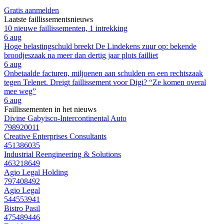
Gratis aanmelden
Laatste faillissementsnieuws
10 nieuwe faillissementen, 1 intrekking
6 aug
Hoge belastingschuld breekt De Lindekens zuur op: bekende
broodjeszaak na meer dan dertig jaar plots failliet
6 aug
Onbetaalde facturen, miljoenen aan schulden en een rechtszaak
tegen Telenet. Dreigt faillissement voor Digi? “Ze komen overal
mee weg”
6 aug
Faillissementen in het nieuws
Divine Gabyisco-Intercontinental Auto
798920011
Creative Enterprises Consultants
451386035
Industrial Reengineering & Solutions
463218649
Agio Legal Holding
797408492
Agio Legal
544553941
Bistro Pasil
475489446