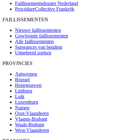
Faillissementsdossier
Nederland
ProcédureCollective
Frankrijk
FAILLISSEMENTEN
Nieuwe faillissementen
Gewijzigde faillissementen
Alle faillissementen
Surseances van betaling
Uitgebreid zoeken
PROVINCIES
Antwerpen
Brussel
Henegouwen
Limburg
Luik
Luxemburg
Namen
Oost-Vlaanderen
Vlaams-Brabant
Waals-Brabant
West-Vlaanderen