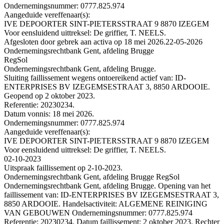
Ondernemingsnummer: 0777.825.974
Aangeduide vereffenaar(s):
IVE DEPOORTER SINT-PIETERSSTRAAT 9 8870 IZEGEM
Voor eensluidend uittreksel: De griffier, T. NEELS.
Afgesloten door gebrek aan activa op 18 mei 2026.
22-05-2026
Ondernemingsrechtbank Gent, afdeling Brugge
RegSol
Ondernemingsrechtbank Gent, afdeling Brugge.
Sluiting faillissement wegens ontoereikend actief van: ID-
ENTERPRISES BV IZEGEMSESTRAAT 3, 8850 ARDOOIE.
Geopend op 2 oktober 2023.
Referentie: 20230234.
Datum vonnis: 18 mei 2026.
Ondernemingsnummer: 0777.825.974
Aangeduide vereffenaar(s):
IVE DEPOORTER SINT-PIETERSSTRAAT 9 8870 IZEGEM
Voor eensluidend uittreksel: De griffier, T. NEELS.
02-10-2023
Uitspraak faillissement op 2-10-2023.
Ondernemingsrechtbank Gent, afdeling Brugge RegSol
Ondernemingsrechtbank Gent, afdeling Brugge. Opening van het
faillissement van: ID-ENTERPRISES BV IZEGEMSESTRAAT 3,
8850 ARDOOIE. Handelsactiviteit: ALGEMENE REINIGING
VAN GEBOUWEN Ondernemingsnummer: 0777.825.974
Referentie: 20230234. Datum faillissement: 2 oktober 2023. Rechter