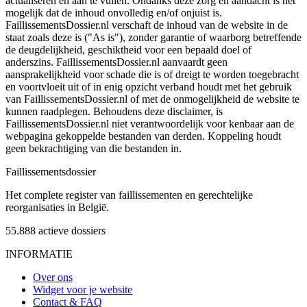
actualiseren en aan te vullen. Ondanks deze zorg en aandacht is het
mogelijk dat de inhoud onvolledig en/of onjuist is.
FaillissementsDossier.nl verschaft de inhoud van de website in de
staat zoals deze is ("As is"), zonder garantie of waarborg betreffende
de deugdelijkheid, geschiktheid voor een bepaald doel of
anderszins. FaillissementsDossier.nl aanvaardt geen
aansprakelijkheid voor schade die is of dreigt te worden toegebracht
en voortvloeit uit of in enig opzicht verband houdt met het gebruik
van FaillissementsDossier.nl of met de onmogelijkheid de website te
kunnen raadplegen. Behoudens deze disclaimer, is
FaillissementsDossier.nl niet verantwoordelijk voor kenbaar aan de
webpagina gekoppelde bestanden van derden. Koppeling houdt
geen bekrachtiging van die bestanden in.
Faillissements
dossier
Het complete register van faillissementen en gerechtelijke
reorganisaties in België.
55.888
actieve dossiers
INFORMATIE
Over ons
Widget voor je website
Contact & FAQ