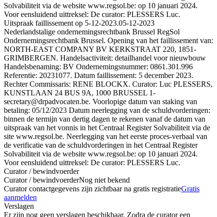
Solvabiliteit via de website www.regsol.be: op 10 januari 2024.
Voor eensluidend uittreksel: De curator: PLESSERS Luc.
Uitspraak faillissement op 5-12-2023.
05-12-2023
Nederlandstalige ondernemingsrechtbank Brussel RegSol
Ondernemingsrechtbank Brussel. Opening van het faillissement van:
NORTH-EAST COMPANY BV KERKSTRAAT 220, 1851-
GRIMBERGEN. Handelsactiviteit: detailhandel voor nieuwbouw
Handelsbenaming: BV Ondernemingsnummer: 0861.301.996
Referentie: 20231077. Datum faillissement: 5 december 2023.
Rechter Commissaris: RENE BLOCKX. Curator: Luc PLESSERS,
KUNSTLAAN 24 BUS 9A, 1000 BRUSSEL 1-
secretary@drpadvocaten.be. Voorlopige datum van staking van
betaling: 05/12/2023 Datum neerlegging van de schuldvorderingen:
binnen de termijn van dertig dagen te rekenen vanaf de datum van
uitspraak van het vonnis in het Centraal Register Solvabiliteit via de
site www.regsol.be. Neerlegging van het eerste proces-verbaal van
de verificatie van de schuldvorderingen in het Centraal Register
Solvabiliteit via de website www.regsol.be: op 10 januari 2024.
Voor eensluidend uittreksel: De curator: PLESSERS Luc.
Curator / bewindvoerder
Curator / bewindvoerder
Nog niet bekend
Curator contactgegevens zijn zichtbaar na gratis registratie
Gratis
aanmelden
Verslagen
Er zijn nog geen verslagen beschikbaar. Zodra de curator een