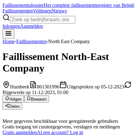
Faillissements
dossier
Het complete faillissementsregister van België
Faillissementen
Veilingen
Nieuws
Inloggen
Aanmelden
Home
›
Faillissementen
›
North East Company
Faillissement
North-East
Company
Humbeek
861301996
Uitgesproken op 05-12-2023
Bijgewerkt op 11-12-2023, 01:00
Volgen
Bewaren
Delen
Meer gegevens beschikbaar voor geregistreerde gebruikers
Gratis toegang tot curatorgegevens, verslagen en meldingen
Gratis aanmelden
Al een account? Log in