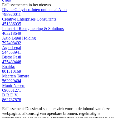
6 aug
Faillissementen in het nieuws
Divine Gabyisco-Intercontinental Auto
798920011
Creative Enterprises Consultants
451386035
Industrial Reengineering & Solutions
463218649
Agio Legal Holding
797408492
Agio Legal
544553941
Bistro Pasil
475489446
Enairko
801310169
Maerten Tamara
562929404
Munir Naeem
696831271
D.R.D.V.
862787878
FaillissementsDossier.nl spant er zich voor in de inhoud van deze
webpagina, afkomstig van openbare bronnen, regelmatig te