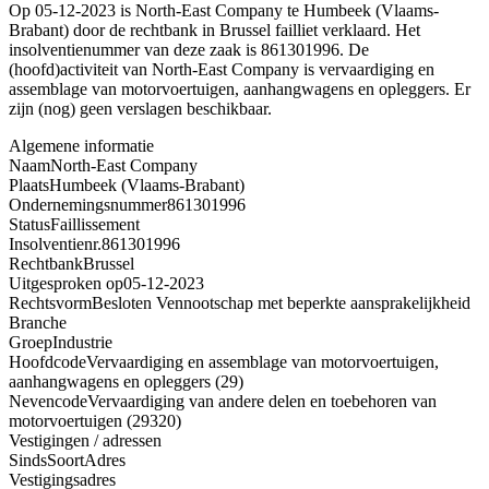
Op 05-12-2023 is North-East Company te Humbeek (Vlaams-
Brabant) door de rechtbank in Brussel failliet verklaard. Het
insolventienummer van deze zaak is 861301996. De
(hoofd)activiteit van North-East Company is vervaardiging en
assemblage van motorvoertuigen, aanhangwagens en opleggers. Er
zijn (nog) geen verslagen beschikbaar.
Algemene informatie
Naam
North-East Company
Plaats
Humbeek (Vlaams-Brabant)
Ondernemingsnummer
861301996
Status
Faillissement
Insolventienr.
861301996
Rechtbank
Brussel
Uitgesproken op
05-12-2023
Rechtsvorm
Besloten Vennootschap met beperkte aansprakelijkheid
Branche
Groep
Industrie
Hoofdcode
Vervaardiging en assemblage van motorvoertuigen,
aanhangwagens en opleggers (29)
Nevencode
Vervaardiging van andere delen en toebehoren van
motorvoertuigen (29320)
Vestigingen / adressen
Sinds
Soort
Adres
Vestigingsadres