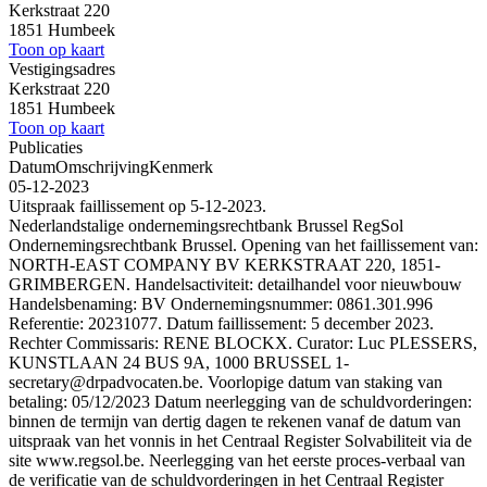
Kerkstraat 220
1851 Humbeek
Toon op kaart
Vestigingsadres
Kerkstraat 220
1851 Humbeek
Toon op kaart
Publicaties
Datum
Omschrijving
Kenmerk
05-12-2023
Uitspraak faillissement op 5-12-2023.
Nederlandstalige ondernemingsrechtbank Brussel RegSol
Ondernemingsrechtbank Brussel. Opening van het faillissement van:
NORTH-EAST COMPANY BV KERKSTRAAT 220, 1851-
GRIMBERGEN. Handelsactiviteit: detailhandel voor nieuwbouw
Handelsbenaming: BV Ondernemingsnummer: 0861.301.996
Referentie: 20231077. Datum faillissement: 5 december 2023.
Rechter Commissaris: RENE BLOCKX. Curator: Luc PLESSERS,
KUNSTLAAN 24 BUS 9A, 1000 BRUSSEL 1-
secretary@drpadvocaten.be. Voorlopige datum van staking van
betaling: 05/12/2023 Datum neerlegging van de schuldvorderingen:
binnen de termijn van dertig dagen te rekenen vanaf de datum van
uitspraak van het vonnis in het Centraal Register Solvabiliteit via de
site www.regsol.be. Neerlegging van het eerste proces-verbaal van
de verificatie van de schuldvorderingen in het Centraal Register