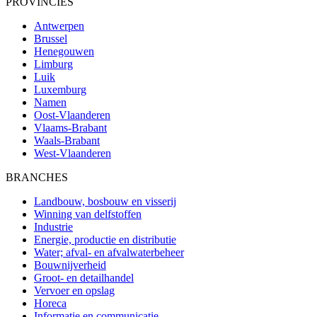
PROVINCIES
Antwerpen
Brussel
Henegouwen
Limburg
Luik
Luxemburg
Namen
Oost-Vlaanderen
Vlaams-Brabant
Waals-Brabant
West-Vlaanderen
BRANCHES
Landbouw, bosbouw en visserij
Winning van delfstoffen
Industrie
Energie, productie en distributie
Water; afval- en afvalwaterbeheer
Bouwnijverheid
Groot- en detailhandel
Vervoer en opslag
Horeca
Informatie en communicatie