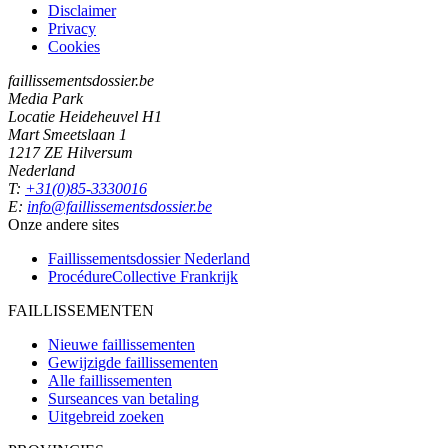
Disclaimer
Privacy
Cookies
faillissementsdossier.be
Media Park
Locatie Heideheuvel H1
Mart Smeetslaan 1
1217 ZE Hilversum
Nederland
T:
+31(0)85-3330016
E:
info@faillissementsdossier.be
Onze andere sites
Faillissementsdossier
Nederland
ProcédureCollective
Frankrijk
FAILLISSEMENTEN
Nieuwe faillissementen
Gewijzigde faillissementen
Alle faillissementen
Surseances van betaling
Uitgebreid zoeken