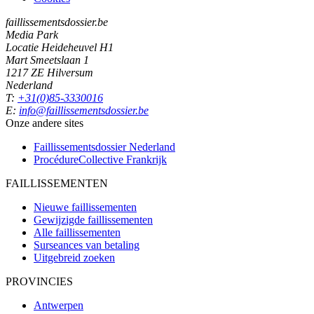
faillissementsdossier.be
Media Park
Locatie Heideheuvel H1
Mart Smeetslaan 1
1217 ZE Hilversum
Nederland
T:
+31(0)85-3330016
E:
info@faillissementsdossier.be
Onze andere sites
Faillissementsdossier
Nederland
ProcédureCollective
Frankrijk
FAILLISSEMENTEN
Nieuwe faillissementen
Gewijzigde faillissementen
Alle faillissementen
Surseances van betaling
Uitgebreid zoeken
PROVINCIES
Antwerpen