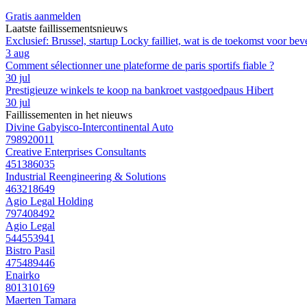
Gratis aanmelden
Laatste faillissementsnieuws
Exclusief: Brussel, startup Locky failliet, wat is de toekomst voor bev
3 aug
Comment sélectionner une plateforme de paris sportifs fiable ?
30 jul
Prestigieuze winkels te koop na bankroet vastgoedpaus Hibert
30 jul
Faillissementen in het nieuws
Divine Gabyisco-Intercontinental Auto
798920011
Creative Enterprises Consultants
451386035
Industrial Reengineering & Solutions
463218649
Agio Legal Holding
797408492
Agio Legal
544553941
Bistro Pasil
475489446
Enairko
801310169
Maerten Tamara