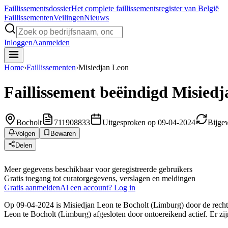
Faillissements
dossier
Het complete faillissementsregister van België
Faillissementen
Veilingen
Nieuws
Inloggen
Aanmelden
Home
›
Faillissementen
›
Misiedjan Leon
Faillissement beëindigd
Misiedj
Bocholt
711908833
Uitgesproken op 09-04-2024
Bijge
Volgen
Bewaren
Delen
Meer gegevens beschikbaar voor geregistreerde gebruikers
Gratis toegang tot curatorgegevens, verslagen en meldingen
Gratis aanmelden
Al een account? Log in
Op 09-04-2024 is Misiedjan Leon te Bocholt (Limburg) door de rechtb
Leon te Bocholt (Limburg) afgesloten door ontoereikend actief. Er zi