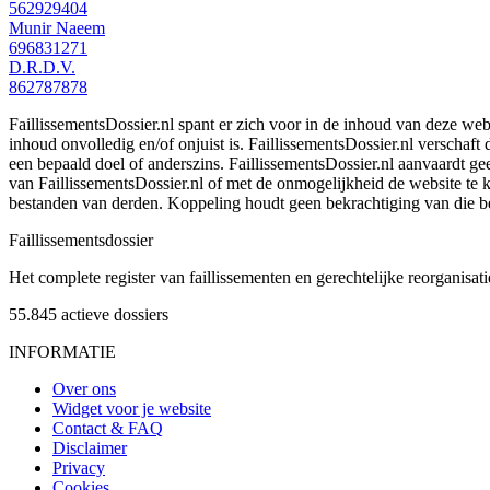
562929404
Munir Naeem
696831271
D.R.D.V.
862787878
FaillissementsDossier.nl spant er zich voor in de inhoud van deze we
inhoud onvolledig en/of onjuist is. FaillissementsDossier.nl verschaft
een bepaald doel of anderszins. FaillissementsDossier.nl aanvaardt gee
van FaillissementsDossier.nl of met de onmogelijkheid de website te
bestanden van derden. Koppeling houdt geen bekrachtiging van die b
Faillissements
dossier
Het complete register van faillissementen en gerechtelijke reorganisati
55.845
actieve dossiers
INFORMATIE
Over ons
Widget voor je website
Contact & FAQ
Disclaimer
Privacy
Cookies