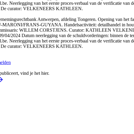
l.be. Neerlegging van het eerste proces-verbaal van de verificatie van d
eksel: De curator: VELKENEERS KATHLEEN.
dernemingsrechtbank Antwerpen, afdeling Tongeren. Opening van 
RONI/FRANS-GUYANA. Handelsactiviteit: detailhandel in houten
 Rechter Commissaris: WILLEM CORSTJENS. Curator: KATHLEEN 
09/04/2024 Datum neerlegging van de schuldvorderingen: binnen de ter
l.be. Neerlegging van het eerste proces-verbaal van de verificatie van d
eksel: De curator: VELKENEERS KATHLEEN.
melden
bliceert, vind je het hier.