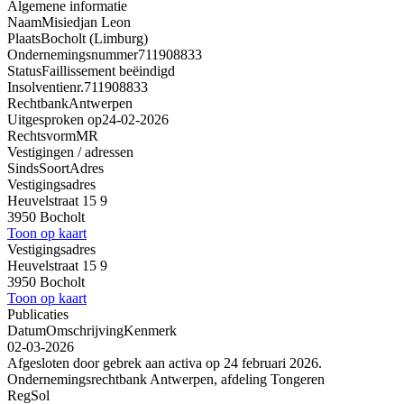
Algemene informatie
Naam
Misiedjan Leon
Plaats
Bocholt (Limburg)
Ondernemingsnummer
711908833
Status
Faillissement beëindigd
Insolventienr.
711908833
Rechtbank
Antwerpen
Uitgesproken op
24-02-2026
Rechtsvorm
MR
Vestigingen / adressen
Sinds
Soort
Adres
Vestigingsadres
Heuvelstraat 15 9
3950 Bocholt
Toon op kaart
Vestigingsadres
Heuvelstraat 15 9
3950 Bocholt
Toon op kaart
Publicaties
Datum
Omschrijving
Kenmerk
02-03-2026
Afgesloten door gebrek aan activa op 24 februari 2026.
Ondernemingsrechtbank Antwerpen, afdeling Tongeren
RegSol