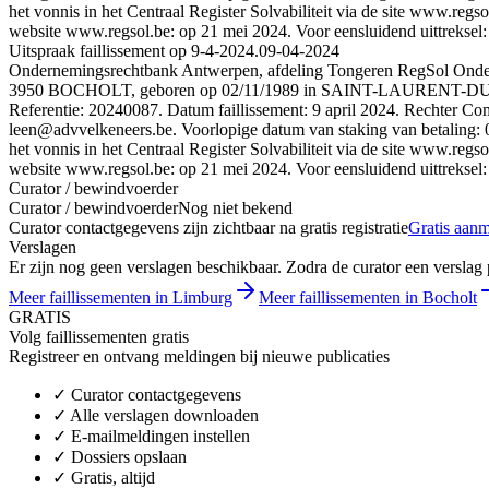
het vonnis in het Centraal Register Solvabiliteit via de site www.regso
website www.regsol.be: op 21 mei 2024. Voor eensluidend uittr
Uitspraak faillissement op 9-4-2024.
09-04-2024
Ondernemingsrechtbank Antwerpen, afdeling Tongeren RegSol On
3950 BOCHOLT, geboren op 02/11/1989 in SAINT-LAURENT-DU-MA
Referentie: 20240087. Datum faillissement: 9 april 2024.
leen@advvelkeneers.be. Voorlopige datum van staking van betaling: 
het vonnis in het Centraal Register Solvabiliteit via de site www.regso
website www.regsol.be: op 21 mei 2024. Voor eensluidend uittr
Curator / bewindvoerder
Curator / bewindvoerder
Nog niet bekend
Curator contactgegevens zijn zichtbaar na gratis registratie
Gratis aan
Verslagen
Er zijn nog geen verslagen beschikbaar. Zodra de curator een verslag pu
Meer faillissementen in Limburg
Meer faillissementen in Bocholt
GRATIS
Volg faillissementen gratis
Registreer en ontvang meldingen bij nieuwe publicaties
✓
Curator contactgegevens
✓
Alle verslagen downloaden
✓
E-mailmeldingen instellen
✓
Dossiers opslaan
✓
Gratis, altijd