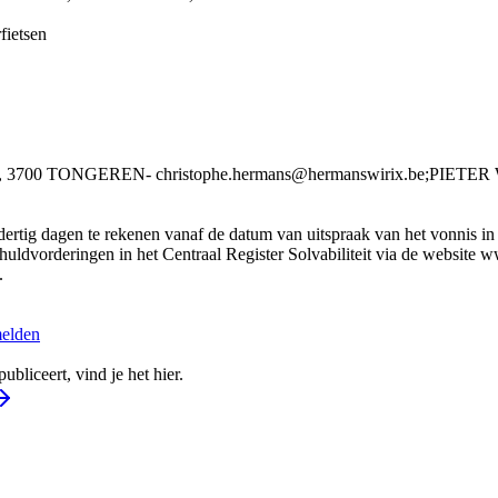
fietsen
3700 TONGEREN- christophe.hermans@hermanswirix.be;PIET
rtig dagen te rekenen vanaf de datum van uitspraak van het vonnis in he
huldvorderingen in het Centraal Register Solvabiliteit via de website w
.
melden
bliceert, vind je het hier.