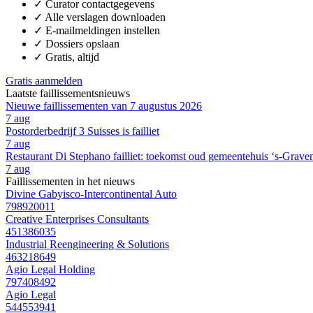
✓
Curator contactgegevens
✓
Alle verslagen downloaden
✓
E-mailmeldingen instellen
✓
Dossiers opslaan
✓
Gratis, altijd
Gratis aanmelden
Laatste faillissementsnieuws
Nieuwe faillissementen van 7 augustus 2026
7 aug
Postorderbedrijf 3 Suisses is failliet
7 aug
Restaurant Di Stephano failliet: toekomst oud gemeentehuis ‘s-Grave
7 aug
Faillissementen in het nieuws
Divine Gabyisco-Intercontinental Auto
798920011
Creative Enterprises Consultants
451386035
Industrial Reengineering & Solutions
463218649
Agio Legal Holding
797408492
Agio Legal
544553941