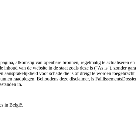
bpagina, afkomstig van openbare bronnen, regelmatig te actualiseren en 
 de inhoud van de website in de staat zoals deze is ("As is"), zonder ga
n aansprakelijkheid voor schade die is of dreigt te worden toegebracht 
 kunnen raadplegen. Behoudens deze disclaimer, is FaillissementsDossi
estanden in.
es in België.