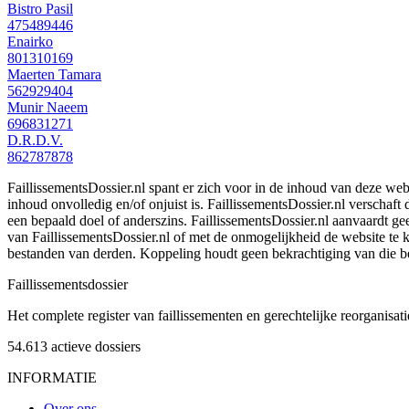
Bistro Pasil
475489446
Enairko
801310169
Maerten Tamara
562929404
Munir Naeem
696831271
D.R.D.V.
862787878
FaillissementsDossier.nl spant er zich voor in de inhoud van deze we
inhoud onvolledig en/of onjuist is. FaillissementsDossier.nl verschaft
een bepaald doel of anderszins. FaillissementsDossier.nl aanvaardt gee
van FaillissementsDossier.nl of met de onmogelijkheid de website te
bestanden van derden. Koppeling houdt geen bekrachtiging van die b
Faillissements
dossier
Het complete register van faillissementen en gerechtelijke reorganisati
54.613
actieve dossiers
INFORMATIE
Over ons