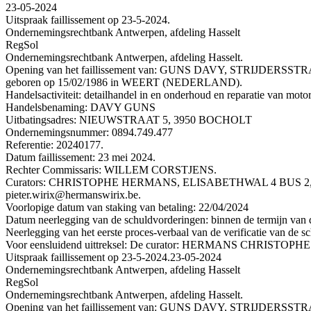
23-05-2024
Uitspraak faillissement op 23-5-2024.
Ondernemingsrechtbank Antwerpen, afdeling Hasselt
RegSol
Ondernemingsrechtbank Antwerpen, afdeling Hasselt.
Opening van het faillissement van: GUNS DAVY, STRIJDERSST
geboren op 15/02/1986 in WEERT (NEDERLAND).
Handelsactiviteit: detailhandel in en onderhoud en reparatie van motor
Handelsbenaming: DAVY GUNS
Uitbatingsadres: NIEUWSTRAAT 5, 3950 BOCHOLT
Ondernemingsnummer: 0894.749.477
Referentie: 20240177.
Datum faillissement: 23 mei 2024.
Rechter Commissaris: WILLEM CORSTJENS.
Curators: CHRISTOPHE HERMANS, ELISABETHWAL 4 BUS 2, 
pieter.wirix@hermanswirix.be.
Voorlopige datum van staking van betaling: 22/04/2024
Datum neerlegging van de schuldvorderingen: binnen de termijn van de
Neerlegging van het eerste proces-verbaal van de verificatie van de sc
Voor eensluidend uittreksel: De curator: HERMANS CHRISTOPHE
Uitspraak faillissement op 23-5-2024.
23-05-2024
Ondernemingsrechtbank Antwerpen, afdeling Hasselt
RegSol
Ondernemingsrechtbank Antwerpen, afdeling Hasselt.
Opening van het faillissement van: GUNS DAVY, STRIJDERSST