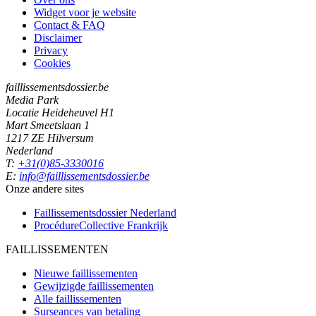
Widget voor je website
Contact & FAQ
Disclaimer
Privacy
Cookies
faillissementsdossier.be
Media Park
Locatie Heideheuvel H1
Mart Smeetslaan 1
1217 ZE Hilversum
Nederland
T:
+31(0)85-3330016
E:
info@faillissementsdossier.be
Onze andere sites
Faillissementsdossier
Nederland
ProcédureCollective
Frankrijk
FAILLISSEMENTEN
Nieuwe faillissementen
Gewijzigde faillissementen
Alle faillissementen
Surseances van betaling