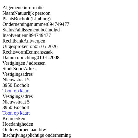
Algemene informatie
Naam
Natuurlijk persoon
Plaats
Bocholt (Limburg)
Ondernemingsnummer
894749477
Status
Faillissement beëindigd
Insolventienr.
894749477
Rechtbank
Antwerpen
Uitgesproken op
05-05-2026
Rechtsvorm
Eenmanszaak
Datum oprichting
01-01-2008
Vestigingen / adressen
Sinds
Soort
Adres
Vestigingsadres
Nieuwstraat 5
3950 Bocholt
Toon op kaart
Vestigingsadres
Nieuwstraat 5
3950 Bocholt
Toon op kaart
Kenmerken
Hoedanigheden
Onderworpen aan btw
Inschrijvingsplichtige onderneming