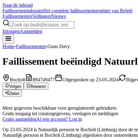
Naar de inhoud
Faillissements
dossier
Het complete faillissementsregister van België
Faillissementen
Veilingen
Nieuws
Inloggen
Aanmelden
Home
›
Faillissementen
›
Guns Davy
Faillissement beëindigd
Natuurl
Bocholt
894749477
Uitgesproken op 23-05-2024
Bijge
Volgen
Bewaren
Delen
Meer gegevens beschikbaar voor geregistreerde gebruikers
Gratis toegang tot curatorgegevens, verslagen en meldingen
Gratis aanmelden
Al een account? Log in
Op 23-05-2024 is Natuurlijk persoon te Bocholt (Limburg) door de re
Natuurlijk persoon te Bocholt (Limburg) afgesloten door ontoereikend 