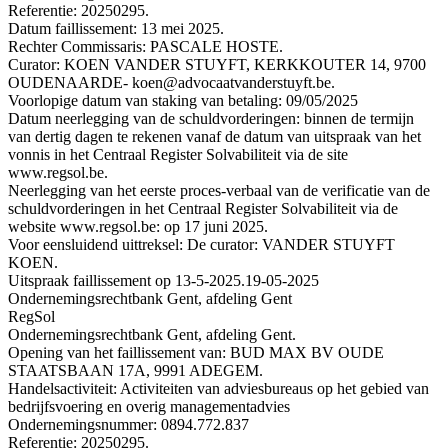
Referentie: 20250295.
Datum faillissement: 13 mei 2025.
Rechter Commissaris: PASCALE HOSTE.
Curator: KOEN VANDER STUYFT, KERKKOUTER 14, 9700
OUDENAARDE- koen@advocaatvanderstuyft.be.
Voorlopige datum van staking van betaling: 09/05/2025
Datum neerlegging van de schuldvorderingen: binnen de termijn
van dertig dagen te rekenen vanaf de datum van uitspraak van het
vonnis in het Centraal Register Solvabiliteit via de site
www.regsol.be.
Neerlegging van het eerste proces-verbaal van de verificatie van de
schuldvorderingen in het Centraal Register Solvabiliteit via de
website www.regsol.be: op 17 juni 2025.
Voor eensluidend uittreksel: De curator: VANDER STUYFT
KOEN.
Uitspraak faillissement op 13-5-2025.
19-05-2025
Ondernemingsrechtbank Gent, afdeling Gent
RegSol
Ondernemingsrechtbank Gent, afdeling Gent.
Opening van het faillissement van: BUD MAX BV OUDE
STAATSBAAN 17A, 9991 ADEGEM.
Handelsactiviteit: Activiteiten van adviesbureaus op het gebied van
bedrijfsvoering en overig managementadvies
Ondernemingsnummer: 0894.772.837
Referentie: 20250295.