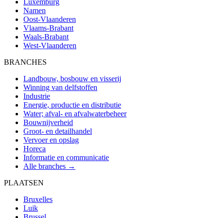
Luxemburg
Namen
Oost-Vlaanderen
Vlaams-Brabant
Waals-Brabant
West-Vlaanderen
BRANCHES
Landbouw, bosbouw en visserij
Winning van delfstoffen
Industrie
Energie, productie en distributie
Water; afval- en afvalwaterbeheer
Bouwnijverheid
Groot- en detailhandel
Vervoer en opslag
Horeca
Informatie en communicatie
Alle branches →
PLAATSEN
Bruxelles
Luik
Brussel