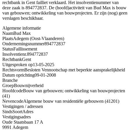
rechtbank in Gent failliet verklaard. Het insolventienummer van
deze zaak is 894772837. De (hoofd)activiteit van Bud Max is bouw
van gebouwen; ontwikkeling van bouwprojecten. Er zijn (nog) geen
verslagen beschikbaar.
Algemene informatie
Naam
Bud Max
Plaats
Adegem (Oost-Vlaanderen)
Ondernemingsnummer
894772837
Status
Faillissement
Insolventienr.
894772837
Rechtbank
Gent
Uitgesproken op
13-05-2025
Rechtsvorm
Besloten Vennootschap met beperkte aansprakelijkheid
Datum oprichting
09-01-2008
Branche
Groep
Bouwnijverheid
Hoofdcode
Bouw van gebouwen; ontwikkeling van bouwprojecten
(41)
Nevencode
Algemene bouw van residentiële gebouwen (41201)
Vestigingen / adressen
Sinds
Soort
Adres
Vestigingsadres
Oude Staatsbaan 17 A
9991 Adegem