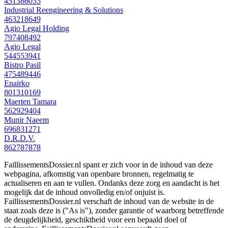
451386035
Industrial Reengineering & Solutions
463218649
Agio Legal Holding
797408492
Agio Legal
544553941
Bistro Pasil
475489446
Enairko
801310169
Maerten Tamara
562929404
Munir Naeem
696831271
D.R.D.V.
862787878
FaillissementsDossier.nl spant er zich voor in de inhoud van deze
webpagina, afkomstig van openbare bronnen, regelmatig te
actualiseren en aan te vullen. Ondanks deze zorg en aandacht is het
mogelijk dat de inhoud onvolledig en/of onjuist is.
FaillissementsDossier.nl verschaft de inhoud van de website in de
staat zoals deze is ("As is"), zonder garantie of waarborg betreffende
de deugdelijkheid, geschiktheid voor een bepaald doel of