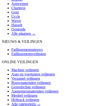
Antwerpen
Charleroi
Gent
Uccle
Wavre
Hasselt
Oostende
Alle plaatsen →
NIEUWS & VEILINGEN
Faillissementsnieuws
Faillissementsveilingen
ONLINE VEILINGEN
Machine veilingen
Auto en voertuigen veilingen
Verzamel veilingen
Bouwmaterialen veilingen
Gereedschap veilingen
Aannemersmaterialen veilingen
Meubel veilingen
Heftruck veilingen
Alle categorieën →