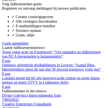
Volg faillissementen gratis
Registreer en ontvang meldingen bij nieuwe publicaties
✓
Curator contactgegevens
✓
Alle verslagen downloaden
✓
E-mailmeldingen instellen
✓
Dossiers opslaan
✓
Gratis, altijd
Gratis aanmelden
Laatste faillissementsnieuws
Terug volop actie op Forumwerf: “Vier maanden na faillissement
van DCA heropstarten is huzarenstukje”
8 aug
Opnieuw elektrische deelbakfietsen in Leuven: “Aantal Blue-
bikegebruikers steeg dit jaar met 30 procent tegenover vorig jaar”
8 aug
Lommel neemt het bij zijn langverwachte rentree in eerste klasse
meteen op tegen STVV in Limburgse derby
8 aug
Faillissementen in het nieuws
Divine Gabyisco-Intercontinental Auto
798920011
Creative Enterprises Consultants