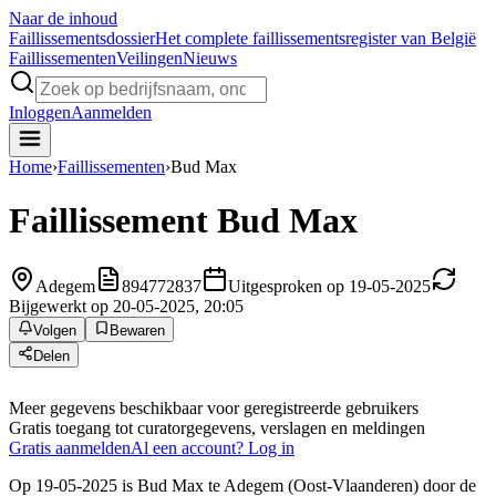
Naar de inhoud
Faillissements
dossier
Het complete faillissementsregister van België
Faillissementen
Veilingen
Nieuws
Inloggen
Aanmelden
Home
›
Faillissementen
›
Bud Max
Faillissement
Bud Max
Adegem
894772837
Uitgesproken op 19-05-2025
Bijgewerkt op 20-05-2025, 20:05
Volgen
Bewaren
Delen
Meer gegevens beschikbaar voor geregistreerde gebruikers
Gratis toegang tot curatorgegevens, verslagen en meldingen
Gratis aanmelden
Al een account? Log in
Op 19-05-2025 is Bud Max te Adegem (Oost-Vlaanderen) door de