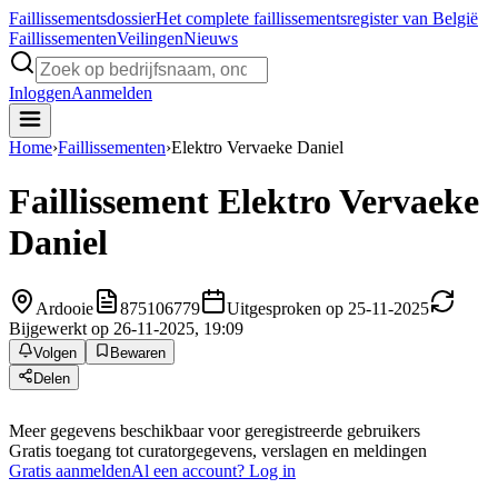
Faillissements
dossier
Het complete faillissementsregister van België
Faillissementen
Veilingen
Nieuws
Inloggen
Aanmelden
Home
›
Faillissementen
›
Elektro Vervaeke Daniel
Faillissement
Elektro Vervaeke
Daniel
Ardooie
875106779
Uitgesproken op 25-11-2025
Bijgewerkt op 26-11-2025, 19:09
Volgen
Bewaren
Delen
Meer gegevens beschikbaar voor geregistreerde gebruikers
Gratis toegang tot curatorgegevens, verslagen en meldingen
Gratis aanmelden
Al een account? Log in