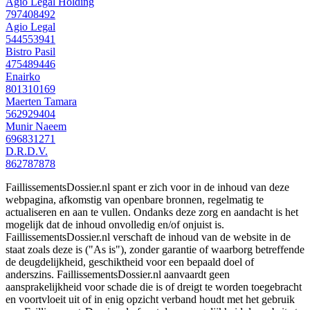
Agio Legal Holding
797408492
Agio Legal
544553941
Bistro Pasil
475489446
Enairko
801310169
Maerten Tamara
562929404
Munir Naeem
696831271
D.R.D.V.
862787878
FaillissementsDossier.nl spant er zich voor in de inhoud van deze
webpagina, afkomstig van openbare bronnen, regelmatig te
actualiseren en aan te vullen. Ondanks deze zorg en aandacht is het
mogelijk dat de inhoud onvolledig en/of onjuist is.
FaillissementsDossier.nl verschaft de inhoud van de website in de
staat zoals deze is ("As is"), zonder garantie of waarborg betreffende
de deugdelijkheid, geschiktheid voor een bepaald doel of
anderszins. FaillissementsDossier.nl aanvaardt geen
aansprakelijkheid voor schade die is of dreigt te worden toegebracht
en voortvloeit uit of in enig opzicht verband houdt met het gebruik