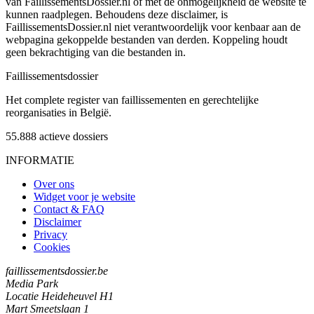
van FaillissementsDossier.nl of met de onmogelijkheid de website te
kunnen raadplegen. Behoudens deze disclaimer, is
FaillissementsDossier.nl niet verantwoordelijk voor kenbaar aan de
webpagina gekoppelde bestanden van derden. Koppeling houdt
geen bekrachtiging van die bestanden in.
Faillissements
dossier
Het complete register van faillissementen en gerechtelijke
reorganisaties in België.
55.888
actieve dossiers
INFORMATIE
Over ons
Widget voor je website
Contact & FAQ
Disclaimer
Privacy
Cookies
faillissementsdossier.be
Media Park
Locatie Heideheuvel H1
Mart Smeetslaan 1