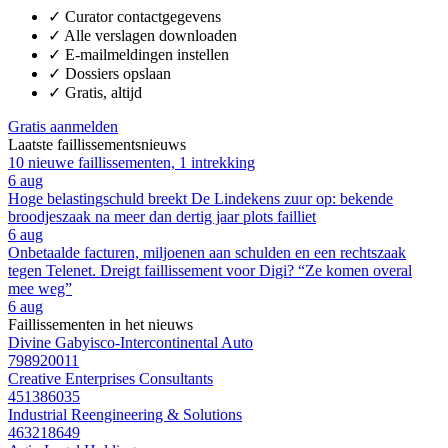
✓
Curator contactgegevens
✓
Alle verslagen downloaden
✓
E-mailmeldingen instellen
✓
Dossiers opslaan
✓
Gratis, altijd
Gratis aanmelden
Laatste faillissementsnieuws
10 nieuwe faillissementen, 1 intrekking
6 aug
Hoge belastingschuld breekt De Lindekens zuur op: bekende
broodjeszaak na meer dan dertig jaar plots failliet
6 aug
Onbetaalde facturen, miljoenen aan schulden en een rechtszaak
tegen Telenet. Dreigt faillissement voor Digi? “Ze komen overal
mee weg”
6 aug
Faillissementen in het nieuws
Divine Gabyisco-Intercontinental Auto
798920011
Creative Enterprises Consultants
451386035
Industrial Reengineering & Solutions
463218649