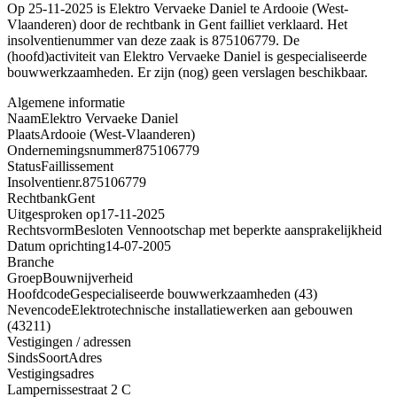
Op 25-11-2025 is Elektro Vervaeke Daniel te Ardooie (West-
Vlaanderen) door de rechtbank in Gent failliet verklaard. Het
insolventienummer van deze zaak is 875106779. De
(hoofd)activiteit van Elektro Vervaeke Daniel is gespecialiseerde
bouwwerkzaamheden. Er zijn (nog) geen verslagen beschikbaar.
Algemene informatie
Naam
Elektro Vervaeke Daniel
Plaats
Ardooie (West-Vlaanderen)
Ondernemingsnummer
875106779
Status
Faillissement
Insolventienr.
875106779
Rechtbank
Gent
Uitgesproken op
17-11-2025
Rechtsvorm
Besloten Vennootschap met beperkte aansprakelijkheid
Datum oprichting
14-07-2005
Branche
Groep
Bouwnijverheid
Hoofdcode
Gespecialiseerde bouwwerkzaamheden (43)
Nevencode
Elektrotechnische installatiewerken aan gebouwen
(43211)
Vestigingen / adressen
Sinds
Soort
Adres
Vestigingsadres
Lampernissestraat 2 C