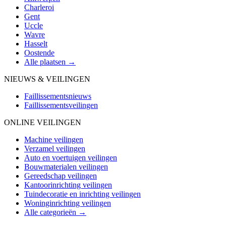
Charleroi
Gent
Uccle
Wavre
Hasselt
Oostende
Alle plaatsen →
NIEUWS & VEILINGEN
Faillissementsnieuws
Faillissementsveilingen
ONLINE VEILINGEN
Machine veilingen
Verzamel veilingen
Auto en voertuigen veilingen
Bouwmaterialen veilingen
Gereedschap veilingen
Kantoorinrichting veilingen
Tuindecoratie en inrichting veilingen
Woninginrichting veilingen
Alle categorieën →