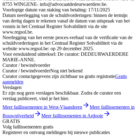
8755 WINGENE- info@advocaatdedeurwaerdere.be.
Voorlopige datum van staking van betaling: 17/11/2025
Datum neerlegging van de schuldvorderingen: binnen de termijn
van dertig dagen te rekenen vanaf de datum van uitspraak van het
vonnis in het Centraal Register Solvabiliteit via de site
www.regsol.be.
Neerlegging van het eerste proces-verbaal van de verificatie van de
schuldvorderingen in het Centraal Register Solvabiliteit via de
website www.regsol.be: op 29 december 2025.
Voor eensluidend uittreksel: De curator: DEDEURWAERDERE
MARIE-ANNE.
Curator / bewindvoerder
Curator / bewindvoerder
Nog niet bekend
Curator contactgegevens zijn zichtbaar na gratis registratie
Gratis
aanmelden
Verslagen
Er zijn nog geen verslagen beschikbaar. Zodra de curator een
verslag publiceert, vind je het hier.
Meer faillissementen in West-Vlaanderen
Meer faillissementen in
Bouwnijverheid
Meer faillissementen in Ardooie
GRATIS
Volg faillissementen gratis
Registreer en ontvang meldingen bij nieuwe publicaties