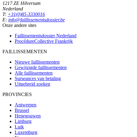
1217 ZE Hilversum
Nederland
T:
+31(0)85-3330016
E:
info@faillissementsdossier.be
Onze andere sites
Faillissementsdossier
Nederland
ProcédureCollective
Frankrijk
FAILLISSEMENTEN
Nieuwe faillissementen
Gewijzigde faillissementen
Alle faillissementen
Surseances van betaling
Uitgebreid zoeken
PROVINCIES
Antwerpen
Brussel
Henegouwen
Limburg
Luik
Luxemburg