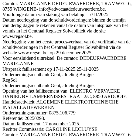
Curator: MARIE-ANNE DEDEURWAERDERE, TRAMWEG 6,
8755 WINGENE- info@advocaatdedeurwaerdere.be.
Voorlopige datum van staking van betaling: 17/11/2025
Datum neerlegging van de schuldvorderingen: binnen de termijn
van dertig dagen te rekenen vanaf de datum van uitspraak van het
vonnis in het Centraal Register Solvabiliteit via de site
www.regsol.be.
Neerlegging van het eerste proces-verbaal van de verificatie van de
schuldvorderingen in het Centraal Register Solvabiliteit via de
website www.regsol.be: op 29 december 2025.
Voor eensluidend uittreksel: De curator: DEDEURWAERDERE
MARIE-ANNE.
Uitspraak faillissement op 17-11-2025.
25-11-2025
Ondernemingsrechtbank Gent, afdeling Brugge
RegSol
Ondernemingsrechtbank Gent, afdeling Brugge.
Opening van het faillissement van: ELEKTRO VERVAEKE
DANIEL BV LAMPERNISSESTRAAT 2/C, 8850 ARDOOIE.
Handelsactiviteit: ALGEMENE ELEKTROTECHNISCHE
INSTALLATIEWERKEN
Ondernemingsnummer: 0875.106.779
Referentie: 20250293.
Datum faillissement: 17 november 2025.
Rechter Commissaris: CAROLINE LECLUYSE.
Curator: MARIE-ANNE DEDEURWAERDERE, TRAMWEG 6,