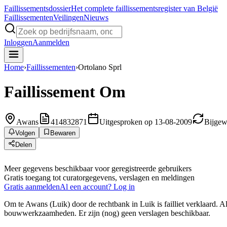
Faillissements
dossier
Het complete faillissementsregister van België
Faillissementen
Veilingen
Nieuws
Inloggen
Aanmelden
Home
›
Faillissementen
›
Ortolano Sprl
Faillissement
Om
Awans
414832871
Uitgesproken op 13-08-2009
Bijgew
Volgen
Bewaren
Delen
Meer gegevens beschikbaar voor geregistreerde gebruikers
Gratis toegang tot curatorgegevens, verslagen en meldingen
Gratis aanmelden
Al een account? Log in
Om te Awans (Luik) door de rechtbank in Luik is failliet verklaard. 
bouwwerkzaamheden. Er zijn (nog) geen verslagen beschikbaar.