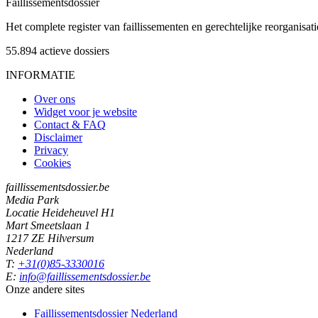
Faillissements
dossier
Het complete register van faillissementen en gerechtelijke reorganisati
55.894
actieve dossiers
INFORMATIE
Over ons
Widget voor je website
Contact & FAQ
Disclaimer
Privacy
Cookies
faillissementsdossier.be
Media Park
Locatie Heideheuvel H1
Mart Smeetslaan 1
1217 ZE Hilversum
Nederland
T:
+31(0)85-3330016
E:
info@faillissementsdossier.be
Onze andere sites
Faillissementsdossier
Nederland