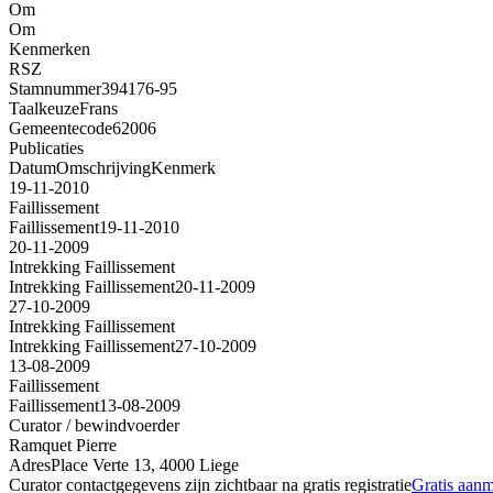
Om
Om
Kenmerken
RSZ
Stamnummer
394176-95
Taalkeuze
Frans
Gemeentecode
62006
Publicaties
Datum
Omschrijving
Kenmerk
19-11-2010
Faillissement
Faillissement
19-11-2010
20-11-2009
Intrekking Faillissement
Intrekking Faillissement
20-11-2009
27-10-2009
Intrekking Faillissement
Intrekking Faillissement
27-10-2009
13-08-2009
Faillissement
Faillissement
13-08-2009
Curator / bewindvoerder
Ramquet Pierre
Adres
Place Verte 13, 4000 Liege
Curator contactgegevens zijn zichtbaar na gratis registratie
Gratis aan