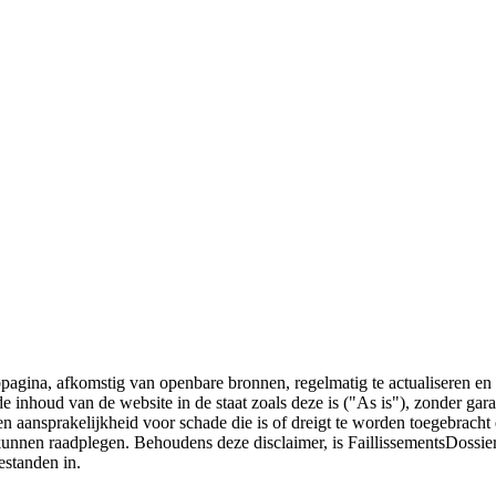
bpagina, afkomstig van openbare bronnen, regelmatig te actualiseren en 
 de inhoud van de website in de staat zoals deze is ("As is"), zonder ga
n aansprakelijkheid voor schade die is of dreigt te worden toegebracht 
 kunnen raadplegen. Behoudens deze disclaimer, is FaillissementsDossi
estanden in.