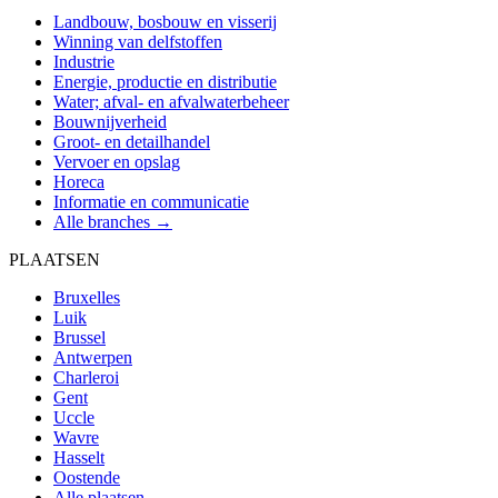
Landbouw, bosbouw en visserij
Winning van delfstoffen
Industrie
Energie, productie en distributie
Water; afval- en afvalwaterbeheer
Bouwnijverheid
Groot- en detailhandel
Vervoer en opslag
Horeca
Informatie en communicatie
Alle branches →
PLAATSEN
Bruxelles
Luik
Brussel
Antwerpen
Charleroi
Gent
Uccle
Wavre
Hasselt
Oostende
Alle plaatsen →