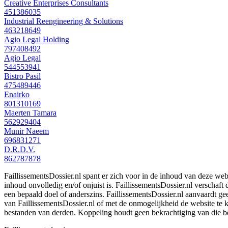
Creative Enterprises Consultants
451386035
Industrial Reengineering & Solutions
463218649
Agio Legal Holding
797408492
Agio Legal
544553941
Bistro Pasil
475489446
Enairko
801310169
Maerten Tamara
562929404
Munir Naeem
696831271
D.R.D.V.
862787878
FaillissementsDossier.nl spant er zich voor in de inhoud van deze we
inhoud onvolledig en/of onjuist is. FaillissementsDossier.nl verschaft
een bepaald doel of anderszins. FaillissementsDossier.nl aanvaardt gee
van FaillissementsDossier.nl of met de onmogelijkheid de website te
bestanden van derden. Koppeling houdt geen bekrachtiging van die b