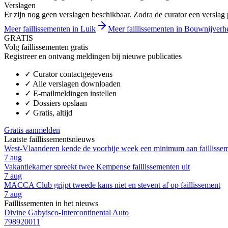
Verslagen
Er zijn nog geen verslagen beschikbaar. Zodra de curator een verslag pu
Meer faillissementen in Luik
Meer faillissementen in Bouwnijverh
GRATIS
Volg faillissementen gratis
Registreer en ontvang meldingen bij nieuwe publicaties
✓
Curator contactgegevens
✓
Alle verslagen downloaden
✓
E-mailmeldingen instellen
✓
Dossiers opslaan
✓
Gratis, altijd
Gratis aanmelden
Laatste faillissementsnieuws
West-Vlaanderen kende de voorbije week een minimum aan faillisse
7 aug
Vakantiekamer spreekt twee Kempense faillissementen uit
7 aug
MACCA Club grijpt tweede kans niet en stevent af op faillissement
7 aug
Faillissementen in het nieuws
Divine Gabyisco-Intercontinental Auto
798920011