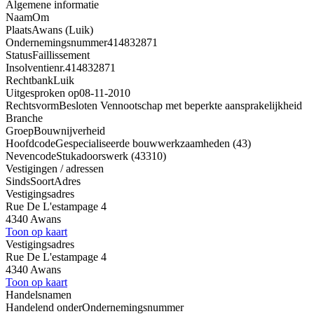
Algemene informatie
Naam
Om
Plaats
Awans (Luik)
Ondernemingsnummer
414832871
Status
Faillissement
Insolventienr.
414832871
Rechtbank
Luik
Uitgesproken op
08-11-2010
Rechtsvorm
Besloten Vennootschap met beperkte aansprakelijkheid
Branche
Groep
Bouwnijverheid
Hoofdcode
Gespecialiseerde bouwwerkzaamheden (43)
Nevencode
Stukadoorswerk (43310)
Vestigingen / adressen
Sinds
Soort
Adres
Vestigingsadres
Rue De L'estampage 4
4340 Awans
Toon op kaart
Vestigingsadres
Rue De L'estampage 4
4340 Awans
Toon op kaart
Handelsnamen
Handelend onder
Ondernemingsnummer