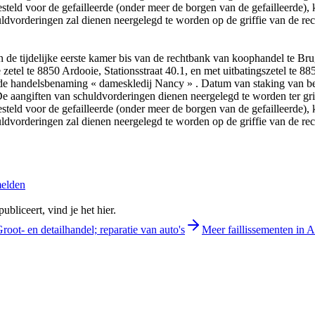
steld voor de gefailleerde (onder meer de borgen van de gefailleerde), 
chuldvorderingen zal dienen neergelegd te worden op de griffie van de re
de tijdelijke eerste kamer bis van de rechtbank van koophandel te Bru
el te 8850 Ardooie, Stationsstraat 40.1, en met uitbatingszetel te 8
der de handelsbenaming « dameskledij Nancy » . Datum van staking va
 van schuldvorderingen dienen neergelegd te worden ter griffie
steld voor de gefailleerde (onder meer de borgen van de gefailleerde), 
chuldvorderingen zal dienen neergelegd te worden op de griffie van de re
melden
bliceert, vind je het hier.
root- en detailhandel; reparatie van auto's
Meer faillissementen in 