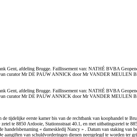
nk Gent, afdeling Brugge. Faillissement van: NATHÉ BVBA Geopend 
 van curator Mr DE PAUW ANNICK door Mr VANDER MEULEN BRIGITT
nk Gent, afdeling Brugge. Faillissement van: NATHÉ BVBA Geopend 
 van curator Mr DE PAUW ANNICK door Mr VANDER MEULEN BRIGITT
de tijdelijke eerste kamer bis van de rechtbank van koophandel te Bru
el te 8850 Ardooie, Stationsstraat 40.1, en met uitbatingszetel te 8
der de handelsbenaming « dameskledij Nancy » . Datum van staking va
 van schuldvorderingen dienen neergelegd te worden ter griffie