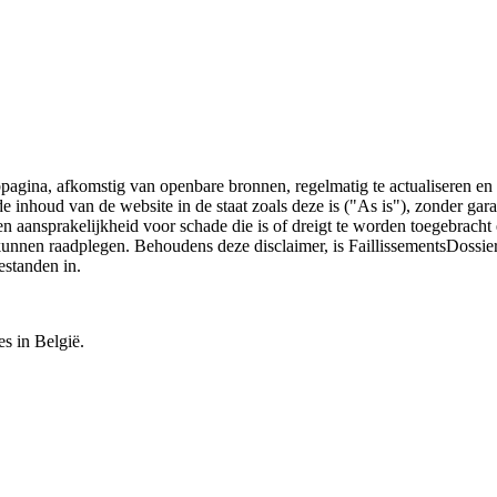
bpagina, afkomstig van openbare bronnen, regelmatig te actualiseren en 
 de inhoud van de website in de staat zoals deze is ("As is"), zonder ga
n aansprakelijkheid voor schade die is of dreigt te worden toegebracht 
 kunnen raadplegen. Behoudens deze disclaimer, is FaillissementsDossi
estanden in.
es in België.