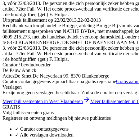
3, vóór 22/03/2013. De personen die zich persoonlijk zeker hebben ge
artikel 72ter Fail. W. Het eerste proces-verbaal van verificatie der s
: de hoofdgriffier, (get.) F. Hulpia.
Uitspraak faillissement op 22/02/2013.
22-02-2013
Rechtbank van koophandel te Brugge, afdeling Brugge Bij vonnis van 
faillissement uitgesproken van NATHE BVBA, met maatschappelijke zet
0809.215.273, met als handelsactiviteit : verkoop dameskledij, on
te 8370 BLANKENBERGE, DE SMET DE NAEYERLAAN 99. De aangiften
3, vóór 22/03/2013. De personen die zich persoonlijk zeker hebben ge
artikel 72ter Fail. W. Het eerste proces-verbaal van verificatie der s
: de hoofdgriffier, (get.) F. Hulpia.
Curator / bewindvoerder
De Pauw Annick
Adres
De Smet De Naeyerlaan 99, 8370 Blankenberge
Curator contactgegevens zijn zichtbaar na gratis registratie
Gratis aan
Verslagen
Er zijn nog geen verslagen beschikbaar. Zodra de curator een verslag pu
Meer faillissementen in West-Vlaanderen
Meer faillissementen in G
GRATIS
Volg faillissementen gratis
Registreer en ontvang meldingen bij nieuwe publicaties
✓
Curator contactgegevens
✓
Alle verslagen downloaden