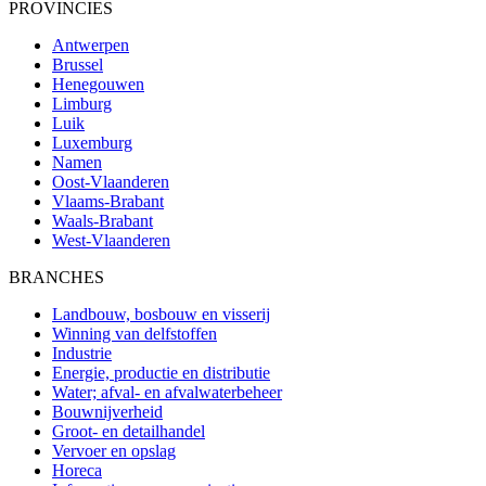
PROVINCIES
Antwerpen
Brussel
Henegouwen
Limburg
Luik
Luxemburg
Namen
Oost-Vlaanderen
Vlaams-Brabant
Waals-Brabant
West-Vlaanderen
BRANCHES
Landbouw, bosbouw en visserij
Winning van delfstoffen
Industrie
Energie, productie en distributie
Water; afval- en afvalwaterbeheer
Bouwnijverheid
Groot- en detailhandel
Vervoer en opslag
Horeca