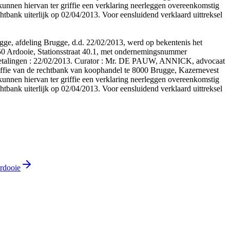
kunnen hiervan ter griffie een verklaring neerleggen overeenkomstig
chtbank uiterlijk op 02/04/2013. Voor eensluidend verklaard uittreksel
gge, afdeling Brugge, d.d. 22/02/2013, werd op bekentenis het
850 Ardooie, Stationsstraat 40.1, met ondernemingsnummer
n betalingen : 22/02/2013. Curator : Mr. DE PAUW, ANNICK, advocaat
 van de rechtbank van koophandel te 8000 Brugge, Kazernevest
kunnen hiervan ter griffie een verklaring neerleggen overeenkomstig
chtbank uiterlijk op 02/04/2013. Voor eensluidend verklaard uittreksel
Ardooie