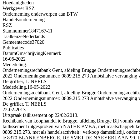
Hoedanigheden
Werkgever RSZ
Onderneming onderworpen aan BTW
Handelsonderneming
RSZ
Stamnummer
1847167-11
Taalkeuze
Nederlands
Gemeentecode
37020
Publicaties
Datum
Omschrijving
Kenmerk
16-05-2022
Mededeling.
Ondernemingsrechtbank Gent, afdeling Brugge Ondernemingsrechtba
2022 Ondernemingsnummer: 0809.215.273 Ambtshalve vervanging
De griffier, T. NEELS
Mededeling.
16-05-2022
Ondernemingsrechtbank Gent, afdeling Brugge Ondernemingsrechtba
2022 Ondernemingsnummer: 0809.215.273 Ambtshalve vervanging
De griffier, T. NEELS
22-02-2013
Uitspraak faillissement op 22/02/2013.
Rechtbank van koophandel te Brugge, afdeling Brugge Bij vonnis van 
faillissement uitgesproken van NATHE BVBA, met maatschappelijke zet
0809.215.273, met als handelsactiviteit : verkoop dameskledij, on
te 8370 BLANKENBERGE, DE SMET DE NAEYERLAAN 99. De aangiften