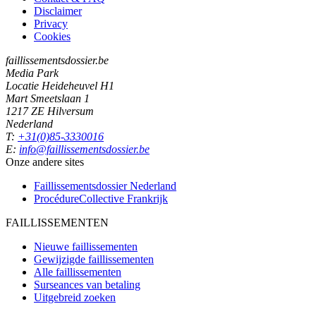
Disclaimer
Privacy
Cookies
faillissementsdossier.be
Media Park
Locatie Heideheuvel H1
Mart Smeetslaan 1
1217 ZE Hilversum
Nederland
T:
+31(0)85-3330016
E:
info@faillissementsdossier.be
Onze andere sites
Faillissementsdossier
Nederland
ProcédureCollective
Frankrijk
FAILLISSEMENTEN
Nieuwe faillissementen
Gewijzigde faillissementen
Alle faillissementen
Surseances van betaling
Uitgebreid zoeken