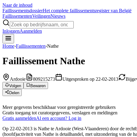
Naar de inhoud
Faillissements
dossier
Het complete faillissementsregister van België
Faillissementen
Veilingen
Nieuws
Inloggen
Aanmelden
Home
›
Faillissementen
›
Nathe
Faillissement
Nathe
Ardooie
809215273
Uitgesproken op 22-02-2013
Bijge
Volgen
Bewaren
Delen
Meer gegevens beschikbaar voor geregistreerde gebruikers
Gratis toegang tot curatorgegevens, verslagen en meldingen
Gratis aanmelden
Al een account? Log in
Op 22-02-2013 is Nathe te Ardooie (West-Vlaanderen) door de rechtb
(hoofd)activiteit van Nathe is detailhandel, met uitzondering van de h