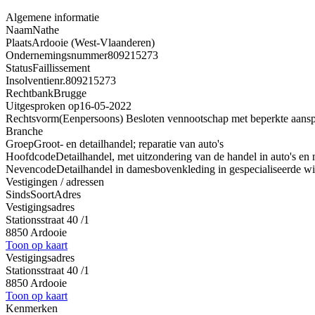
Algemene informatie
Naam
Nathe
Plaats
Ardooie (West-Vlaanderen)
Ondernemingsnummer
809215273
Status
Faillissement
Insolventienr.
809215273
Rechtbank
Brugge
Uitgesproken op
16-05-2022
Rechtsvorm
(Eenpersoons) Besloten vennootschap met beperkte aansp
Branche
Groep
Groot- en detailhandel; reparatie van auto's
Hoofdcode
Detailhandel, met uitzondering van de handel in auto's en 
Nevencode
Detailhandel in damesbovenkleding in gespecialiseerde w
Vestigingen / adressen
Sinds
Soort
Adres
Vestigingsadres
Stationsstraat 40 /1
8850 Ardooie
Toon op kaart
Vestigingsadres
Stationsstraat 40 /1
8850 Ardooie
Toon op kaart
Kenmerken