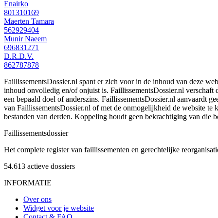
Enairko
801310169
Maerten Tamara
562929404
Munir Naeem
696831271
D.R.D.V.
862787878
FaillissementsDossier.nl spant er zich voor in de inhoud van deze we
inhoud onvolledig en/of onjuist is. FaillissementsDossier.nl verschaft
een bepaald doel of anderszins. FaillissementsDossier.nl aanvaardt gee
van FaillissementsDossier.nl of met de onmogelijkheid de website te
bestanden van derden. Koppeling houdt geen bekrachtiging van die b
Faillissements
dossier
Het complete register van faillissementen en gerechtelijke reorganisati
54.613
actieve dossiers
INFORMATIE
Over ons
Widget voor je website
Contact & FAQ