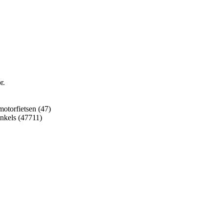
r.
motorfietsen (47)
inkels (47711)