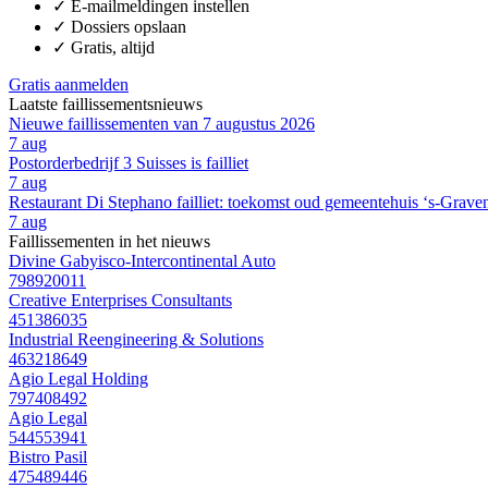
✓
E-mailmeldingen instellen
✓
Dossiers opslaan
✓
Gratis, altijd
Gratis aanmelden
Laatste faillissementsnieuws
Nieuwe faillissementen van 7 augustus 2026
7 aug
Postorderbedrijf 3 Suisses is failliet
7 aug
Restaurant Di Stephano failliet: toekomst oud gemeentehuis ‘s-Grave
7 aug
Faillissementen in het nieuws
Divine Gabyisco-Intercontinental Auto
798920011
Creative Enterprises Consultants
451386035
Industrial Reengineering & Solutions
463218649
Agio Legal Holding
797408492
Agio Legal
544553941
Bistro Pasil
475489446