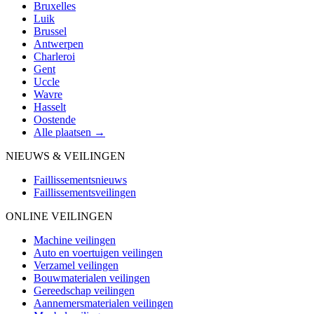
Bruxelles
Luik
Brussel
Antwerpen
Charleroi
Gent
Uccle
Wavre
Hasselt
Oostende
Alle plaatsen →
NIEUWS & VEILINGEN
Faillissementsnieuws
Faillissementsveilingen
ONLINE VEILINGEN
Machine veilingen
Auto en voertuigen veilingen
Verzamel veilingen
Bouwmaterialen veilingen
Gereedschap veilingen
Aannemersmaterialen veilingen