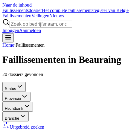
Naar de inhoud
Faillissements
dossier
Het complete faillissementsregister van België
Faillissementen
Veilingen
Nieuws
Inloggen
Aanmelden
Home
›
Faillissementen
Faillissementen in Beauraing
20
dossiers gevonden
Status
Provincie
Rechtbank
Branche
Uitgebreid zoeken