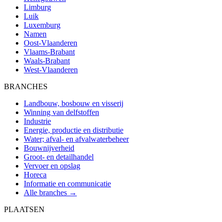
Limburg
Luik
Luxemburg
Namen
Oost-Vlaanderen
Vlaams-Brabant
Waals-Brabant
West-Vlaanderen
BRANCHES
Landbouw, bosbouw en visserij
Winning van delfstoffen
Industrie
Energie, productie en distributie
Water; afval- en afvalwaterbeheer
Bouwnijverheid
Groot- en detailhandel
Vervoer en opslag
Horeca
Informatie en communicatie
Alle branches →
PLAATSEN