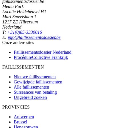
faillissementsdossier.be
Media Park
Locatie Heideheuvel H1
Mart Smeetslaan 1
1217 ZE Hilversum
Nederland
T:
+31(0)85-3330016
E:
info@faillissementsdossier.be
Onze andere sites
Faillissementsdossier
Nederland
ProcédureCollective
Frankrijk
FAILLISSEMENTEN
Nieuwe faillissementen
Gewijzigde faillissementen
Alle faillissementen
Surseances van betaling
Uitgebreid zoeken
PROVINCIES
Antwerpen
Brussel
Henegouwen