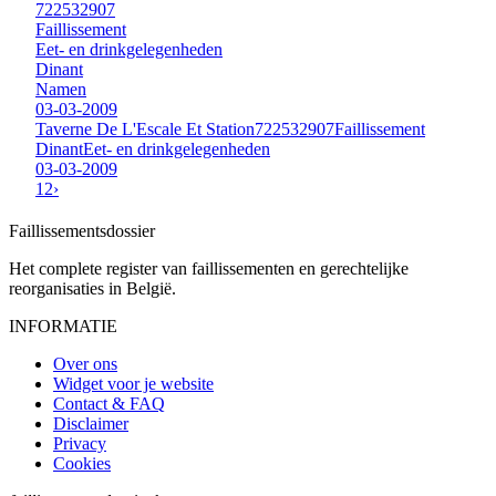
722532907
Faillissement
Eet- en drinkgelegenheden
Dinant
Namen
03-03-2009
Taverne De L'Escale Et Station
722532907
Faillissement
Dinant
Eet- en drinkgelegenheden
03-03-2009
1
2
›
Faillissements
dossier
Het complete register van faillissementen en gerechtelijke
reorganisaties in België.
INFORMATIE
Over ons
Widget voor je website
Contact & FAQ
Disclaimer
Privacy
Cookies