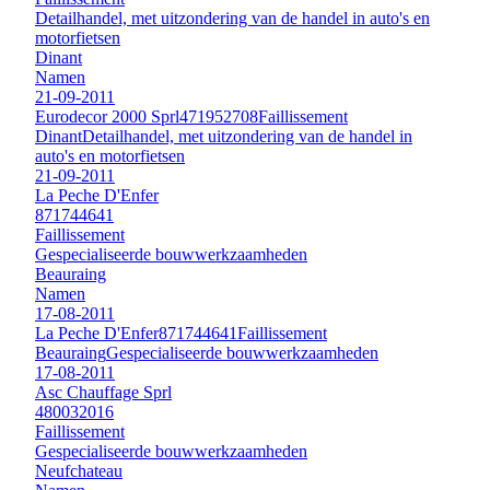
Detailhandel, met uitzondering van de handel in auto's en
motorfietsen
Dinant
Namen
21-09-2011
Eurodecor 2000 Sprl
471952708
Faillissement
Dinant
Detailhandel, met uitzondering van de handel in
auto's en motorfietsen
21-09-2011
La Peche D'Enfer
871744641
Faillissement
Gespecialiseerde bouwwerkzaamheden
Beauraing
Namen
17-08-2011
La Peche D'Enfer
871744641
Faillissement
Beauraing
Gespecialiseerde bouwwerkzaamheden
17-08-2011
Asc Chauffage Sprl
480032016
Faillissement
Gespecialiseerde bouwwerkzaamheden
Neufchateau