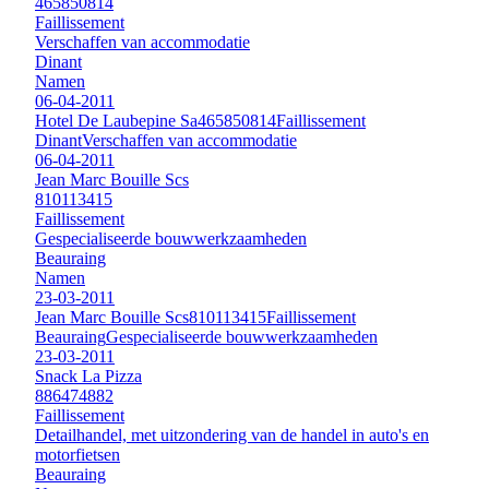
465850814
Faillissement
Verschaffen van accommodatie
Dinant
Namen
06-04-2011
Hotel De Laubepine Sa
465850814
Faillissement
Dinant
Verschaffen van accommodatie
06-04-2011
Jean Marc Bouille Scs
810113415
Faillissement
Gespecialiseerde bouwwerkzaamheden
Beauraing
Namen
23-03-2011
Jean Marc Bouille Scs
810113415
Faillissement
Beauraing
Gespecialiseerde bouwwerkzaamheden
23-03-2011
Snack La Pizza
886474882
Faillissement
Detailhandel, met uitzondering van de handel in auto's en
motorfietsen
Beauraing