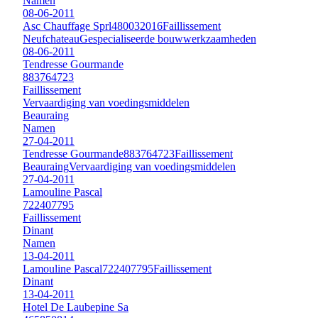
Namen
08-06-2011
Asc Chauffage Sprl
480032016
Faillissement
Neufchateau
Gespecialiseerde bouwwerkzaamheden
08-06-2011
Tendresse Gourmande
883764723
Faillissement
Vervaardiging van voedingsmiddelen
Beauraing
Namen
27-04-2011
Tendresse Gourmande
883764723
Faillissement
Beauraing
Vervaardiging van voedingsmiddelen
27-04-2011
Lamouline Pascal
722407795
Faillissement
Dinant
Namen
13-04-2011
Lamouline Pascal
722407795
Faillissement
Dinant
13-04-2011
Hotel De Laubepine Sa