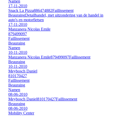
Namen
17-11-2010
Snack La Pizza
886474882
Faillissement
Beauraing
Detailhandel, met uitzondering van de handel in
auto's en motorfietsen
17-11-2010
Manzanera Nicolas Emile
879499097
Faillissement
Beauraing
Namen
10-11-2010
Manzanera Nicolas Emile
879499097
Faillissement
Beauraing
10-11-2010
Meybosch Daniel
810170427
Faillissement
Beauraing
Namen
08-06-2010
Meybosch Daniel
810170427
Faillissement
Beauraing
08-06-2010
Mobility Center