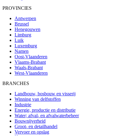
PROVINCIES
Antwerpen
Brussel
Henegouwen
Limburg
Luik
Luxemburg
Namen
Oost-Vlaanderen
Vlaams-Brabant
Waals-Brabant
West-Vlaanderen
BRANCHES
Landbouw, bosbouw en visserij
Winning van delfstoffen
Industrie
Energie, productie en distributie
Water; afval- en afvalwaterbeheer
Bouwnijverheid
Groot- en detailhandel
Vervoer en opslag