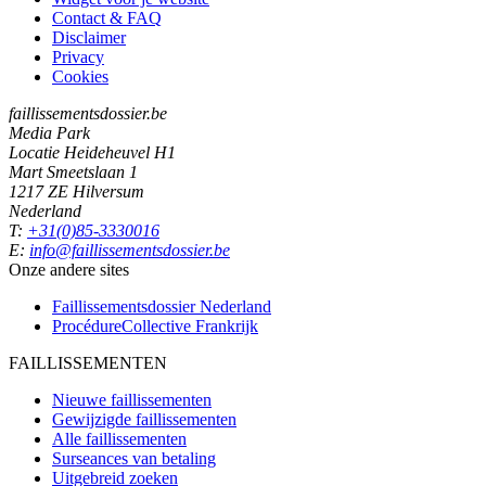
Contact & FAQ
Disclaimer
Privacy
Cookies
faillissementsdossier.be
Media Park
Locatie Heideheuvel H1
Mart Smeetslaan 1
1217 ZE Hilversum
Nederland
T:
+31(0)85-3330016
E:
info@faillissementsdossier.be
Onze andere sites
Faillissementsdossier
Nederland
ProcédureCollective
Frankrijk
FAILLISSEMENTEN
Nieuwe faillissementen
Gewijzigde faillissementen
Alle faillissementen
Surseances van betaling
Uitgebreid zoeken