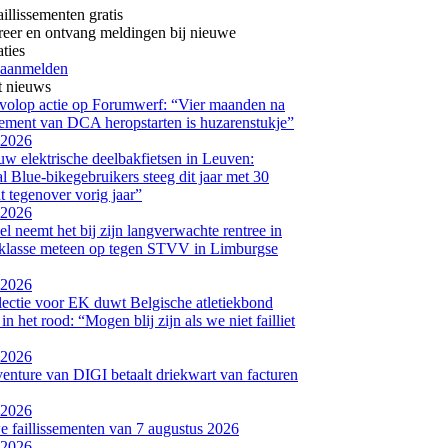
aillissementen gratis
reer en ontvang meldingen bij nieuwe
aties
 aanmelden
t nieuws
volop actie op Forumwerf: “Vier maanden na
ssement van DCA heropstarten is huzarenstukje”
-2026
w elektrische deelbakfietsen in Leuven:
l Blue-bikegebruikers steeg dit jaar met 30
t tegenover vorig jaar”
-2026
 neemt het bij zijn langverwachte rentree in
 klasse meteen op tegen STVV in Limburgse
-2026
ectie voor EK duwt Belgische atletiekbond
in het rood: “Mogen blij zijn als we niet failliet
-2026
 venture van DIGI betaalt driekwart van facturen
-2026
 faillissementen van 7 augustus 2026
-2026