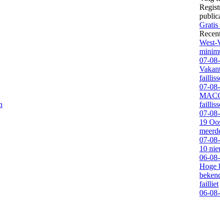
Regist
public
Gratis
Recen
West-V
minimu
07-08
Vakan
faillis
07-08
MACCA 
n
faillis
07-08
19 Oos
meerde
07-08
10 nie
06-08
Hoge b
bekend
failliet
06-08