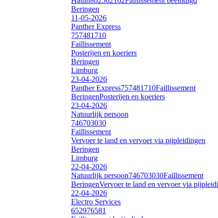
Hatun
802562162
Faillissement beëindigd
Beringen
11-05-2026
Panther Express
757481710
Faillissement
Posterijen en koeriers
Beringen
Limburg
23-04-2026
Panther Express
757481710
Faillissement
Beringen
Posterijen en koeriers
23-04-2026
Natuurlijk persoon
746703030
Faillissement
Vervoer te land en vervoer via pijpleidingen
Beringen
Limburg
22-04-2026
Natuurlijk persoon
746703030
Faillissement
Beringen
Vervoer te land en vervoer via pijplei
22-04-2026
Electro Services
652976581