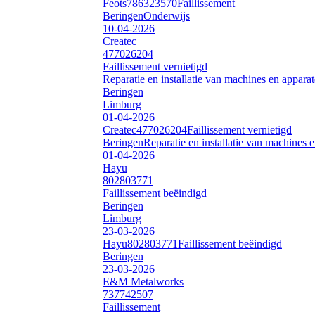
Feots
786323570
Faillissement
Beringen
Onderwijs
10-04-2026
Createc
477026204
Faillissement vernietigd
Reparatie en installatie van machines en appara
Beringen
Limburg
01-04-2026
Createc
477026204
Faillissement vernietigd
Beringen
Reparatie en installatie van machines 
01-04-2026
Hayu
802803771
Faillissement beëindigd
Beringen
Limburg
23-03-2026
Hayu
802803771
Faillissement beëindigd
Beringen
23-03-2026
E&M Metalworks
737742507
Faillissement