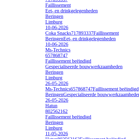
Faillissement
Eet- en drinkgelegenheden
Beringen
Limburg
10-06-2026
Coka Snacks
717893337
Faillissement
Beringen
Eet- en drinkgelegenheden
10-06-2026
Ms-Technics
657868747
Faillissement beëindigd
Gespecialiseerde bouwwerkzaamheden
Beringen
Limburg
26-05-2026
Ms-Technics
657868747
Faillissement beëindigd
Beringen
Gespecialiseerde bouwwerkzaamhede
26-05-2026
Hatun
802562162
Faillissement beëindigd
Beringen
Limburg
11-05-2026