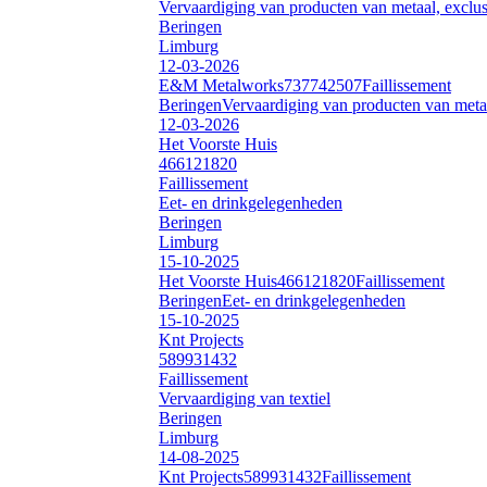
Vervaardiging van producten van metaal, exclus
Beringen
Limburg
12-03-2026
E&M Metalworks
737742507
Faillissement
Beringen
Vervaardiging van producten van metaa
12-03-2026
Het Voorste Huis
466121820
Faillissement
Eet- en drinkgelegenheden
Beringen
Limburg
15-10-2025
Het Voorste Huis
466121820
Faillissement
Beringen
Eet- en drinkgelegenheden
15-10-2025
Knt Projects
589931432
Faillissement
Vervaardiging van textiel
Beringen
Limburg
14-08-2025
Knt Projects
589931432
Faillissement