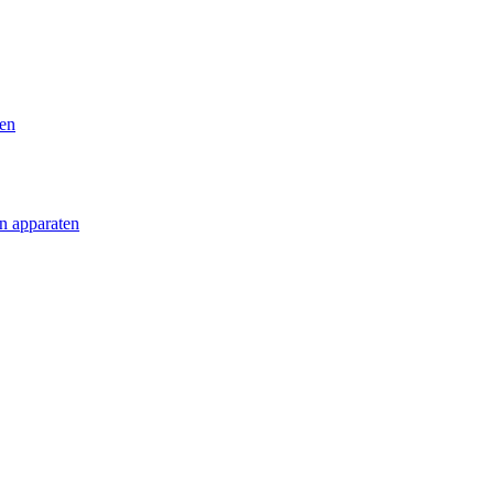
ten
en apparaten