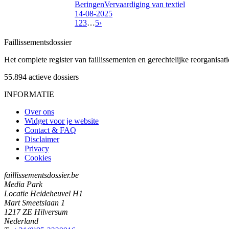
Beringen
Vervaardiging van textiel
14-08-2025
1
2
3
…
5
›
Faillissements
dossier
Het complete register van faillissementen en gerechtelijke reorganisati
55.894
actieve dossiers
INFORMATIE
Over ons
Widget voor je website
Contact & FAQ
Disclaimer
Privacy
Cookies
faillissementsdossier.be
Media Park
Locatie Heideheuvel H1
Mart Smeetslaan 1
1217 ZE Hilversum
Nederland