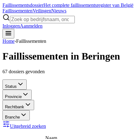
Faillissements
dossier
Het complete faillissementsregister van België
Faillissementen
Veilingen
Nieuws
Inloggen
Aanmelden
Home
›
Faillissementen
Faillissementen in Beringen
67
dossiers gevonden
Status
Provincie
Rechtbank
Branche
Uitgebreid zoeken
Naam