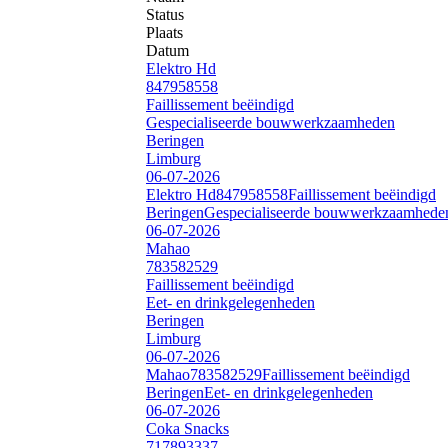
Status
Plaats
Datum
Elektro Hd
847958558
Faillissement beëindigd
Gespecialiseerde bouwwerkzaamheden
Beringen
Limburg
06-07-2026
Elektro Hd
847958558
Faillissement beëindigd
Beringen
Gespecialiseerde bouwwerkzaamhede
06-07-2026
Mahao
783582529
Faillissement beëindigd
Eet- en drinkgelegenheden
Beringen
Limburg
06-07-2026
Mahao
783582529
Faillissement beëindigd
Beringen
Eet- en drinkgelegenheden
06-07-2026
Coka Snacks
717893337