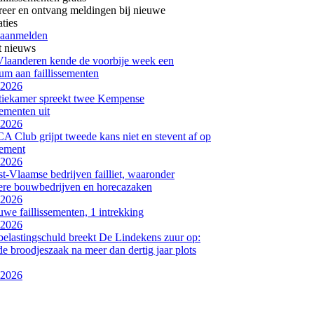
reer en ontvang meldingen bij nieuwe
aties
 aanmelden
t nieuws
laanderen kende de voorbije week een
m aan faillissementen
-2026
tiekamer spreekt twee Kempense
sementen uit
-2026
Club grijpt tweede kans niet en stevent af op
sement
-2026
t-Vlaamse bedrijven failliet, waaronder
re bouwbedrijven en horecazaken
-2026
uwe faillissementen, 1 intrekking
-2026
elastingschuld breekt De Lindekens zuur op:
e broodjeszaak na meer dan dertig jaar plots
-2026