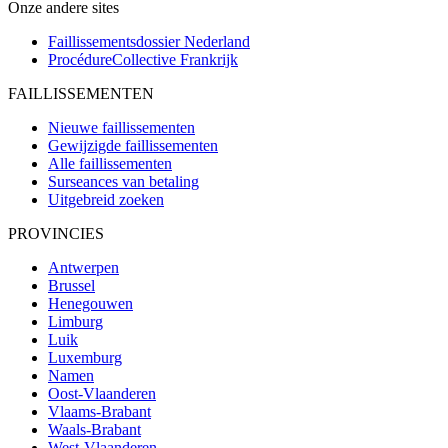
Onze andere sites
Faillissementsdossier
Nederland
ProcédureCollective
Frankrijk
FAILLISSEMENTEN
Nieuwe faillissementen
Gewijzigde faillissementen
Alle faillissementen
Surseances van betaling
Uitgebreid zoeken
PROVINCIES
Antwerpen
Brussel
Henegouwen
Limburg
Luik
Luxemburg
Namen
Oost-Vlaanderen
Vlaams-Brabant
Waals-Brabant
West-Vlaanderen