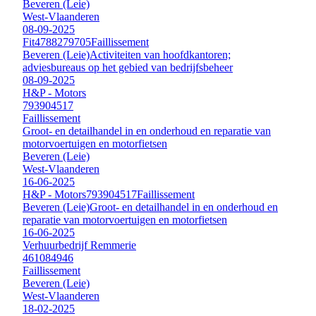
Beveren (Leie)
West-Vlaanderen
08-09-2025
Fit4
788279705
Faillissement
Beveren (Leie)
Activiteiten van hoofdkantoren;
adviesbureaus op het gebied van bedrijfsbeheer
08-09-2025
H&P - Motors
793904517
Faillissement
Groot- en detailhandel in en onderhoud en reparatie van
motorvoertuigen en motorfietsen
Beveren (Leie)
West-Vlaanderen
16-06-2025
H&P - Motors
793904517
Faillissement
Beveren (Leie)
Groot- en detailhandel in en onderhoud en
reparatie van motorvoertuigen en motorfietsen
16-06-2025
Verhuurbedrijf Remmerie
461084946
Faillissement
Beveren (Leie)
West-Vlaanderen
18-02-2025