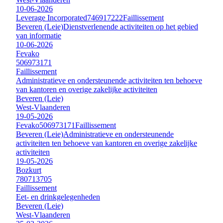
10-06-2026
Leverage Incorporated
746917222
Faillissement
Beveren (Leie)
Dienstverlenende activiteiten op het gebied
van informatie
10-06-2026
Fevako
506973171
Faillissement
Administratieve en ondersteunende activiteiten ten behoeve
van kantoren en overige zakelijke activiteiten
Beveren (Leie)
West-Vlaanderen
19-05-2026
Fevako
506973171
Faillissement
Beveren (Leie)
Administratieve en ondersteunende
activiteiten ten behoeve van kantoren en overige zakelijke
activiteiten
19-05-2026
Bozkurt
780713705
Faillissement
Eet- en drinkgelegenheden
Beveren (Leie)
West-Vlaanderen