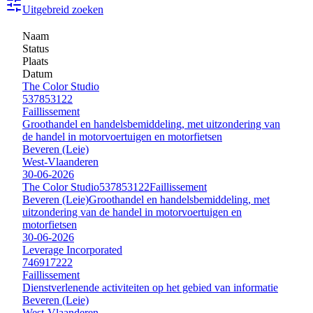
Uitgebreid zoeken
Naam
Status
Plaats
Datum
The Color Studio
537853122
Faillissement
Groothandel en handelsbemiddeling, met uitzondering van
de handel in motorvoertuigen en motorfietsen
Beveren (Leie)
West-Vlaanderen
30-06-2026
The Color Studio
537853122
Faillissement
Beveren (Leie)
Groothandel en handelsbemiddeling, met
uitzondering van de handel in motorvoertuigen en
motorfietsen
30-06-2026
Leverage Incorporated
746917222
Faillissement
Dienstverlenende activiteiten op het gebied van informatie
Beveren (Leie)
West-Vlaanderen