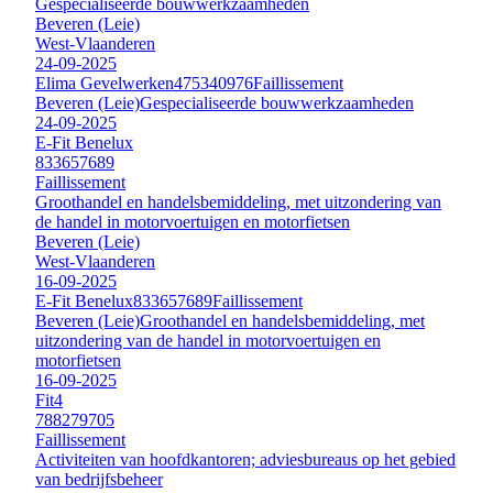
Gespecialiseerde bouwwerkzaamheden
Beveren (Leie)
West-Vlaanderen
24-09-2025
Elima Gevelwerken
475340976
Faillissement
Beveren (Leie)
Gespecialiseerde bouwwerkzaamheden
24-09-2025
E-Fit Benelux
833657689
Faillissement
Groothandel en handelsbemiddeling, met uitzondering van
de handel in motorvoertuigen en motorfietsen
Beveren (Leie)
West-Vlaanderen
16-09-2025
E-Fit Benelux
833657689
Faillissement
Beveren (Leie)
Groothandel en handelsbemiddeling, met
uitzondering van de handel in motorvoertuigen en
motorfietsen
16-09-2025
Fit4
788279705
Faillissement
Activiteiten van hoofdkantoren; adviesbureaus op het gebied
van bedrijfsbeheer