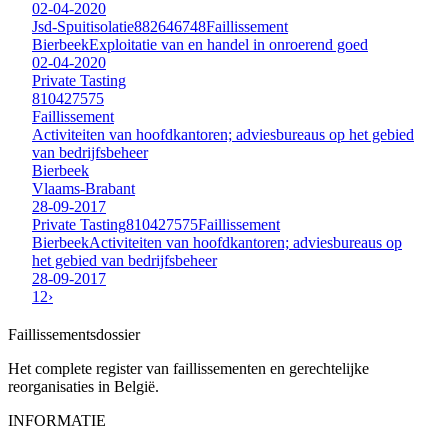
02-04-2020
Jsd-Spuitisolatie
882646748
Faillissement
Bierbeek
Exploitatie van en handel in onroerend goed
02-04-2020
Private Tasting
810427575
Faillissement
Activiteiten van hoofdkantoren; adviesbureaus op het gebied
van bedrijfsbeheer
Bierbeek
Vlaams-Brabant
28-09-2017
Private Tasting
810427575
Faillissement
Bierbeek
Activiteiten van hoofdkantoren; adviesbureaus op
het gebied van bedrijfsbeheer
28-09-2017
1
2
›
Faillissements
dossier
Het complete register van faillissementen en gerechtelijke
reorganisaties in België.
INFORMATIE