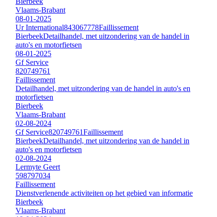
Bierbeek
Vlaams-Brabant
08-01-2025
Ur International
843067778
Faillissement
Bierbeek
Detailhandel, met uitzondering van de handel in
auto's en motorfietsen
08-01-2025
Gf Service
820749761
Faillissement
Detailhandel, met uitzondering van de handel in auto's en
motorfietsen
Bierbeek
Vlaams-Brabant
02-08-2024
Gf Service
820749761
Faillissement
Bierbeek
Detailhandel, met uitzondering van de handel in
auto's en motorfietsen
02-08-2024
Lermyte Geert
598797034
Faillissement
Dienstverlenende activiteiten op het gebied van informatie
Bierbeek
Vlaams-Brabant