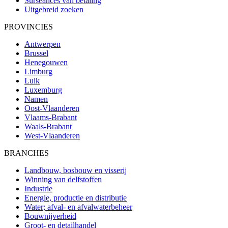
Surseances van betaling
Uitgebreid zoeken
PROVINCIES
Antwerpen
Brussel
Henegouwen
Limburg
Luik
Luxemburg
Namen
Oost-Vlaanderen
Vlaams-Brabant
Waals-Brabant
West-Vlaanderen
BRANCHES
Landbouw, bosbouw en visserij
Winning van delfstoffen
Industrie
Energie, productie en distributie
Water; afval- en afvalwaterbeheer
Bouwnijverheid
Groot- en detailhandel