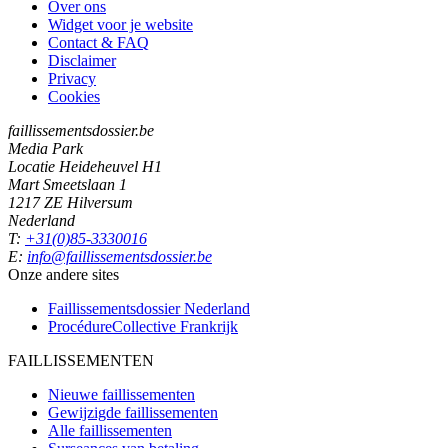
Over ons
Widget voor je website
Contact & FAQ
Disclaimer
Privacy
Cookies
faillissementsdossier.be
Media Park
Locatie Heideheuvel H1
Mart Smeetslaan 1
1217 ZE Hilversum
Nederland
T:
+31(0)85-3330016
E:
info@faillissementsdossier.be
Onze andere sites
Faillissementsdossier
Nederland
ProcédureCollective
Frankrijk
FAILLISSEMENTEN
Nieuwe faillissementen
Gewijzigde faillissementen
Alle faillissementen