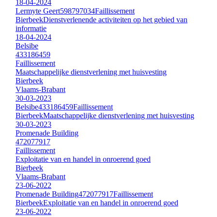
18-04-2024
Lermyte Geert
598797034
Faillissement
Bierbeek
Dienstverlenende activiteiten op het gebied van
informatie
18-04-2024
Belsibe
433186459
Faillissement
Maatschappelijke dienstverlening met huisvesting
Bierbeek
Vlaams-Brabant
30-03-2023
Belsibe
433186459
Faillissement
Bierbeek
Maatschappelijke dienstverlening met huisvesting
30-03-2023
Promenade Building
472077917
Faillissement
Exploitatie van en handel in onroerend goed
Bierbeek
Vlaams-Brabant
23-06-2022
Promenade Building
472077917
Faillissement
Bierbeek
Exploitatie van en handel in onroerend goed
23-06-2022