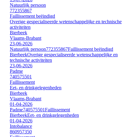
Natuurlijk persoon
772355867
Faillissement beëindigd
Overige gespecialiseerde wetenschappelijke en technische
activiteiten
Bierbeek
Vlaams-Brabant
23-06-2026
Natuurlijk persoon
772355867
Faillissement beëindigd
Bierbeek
Overige gespecialiseerde wetenschappelijke en
technische activiteiten
23-06-2026
Padme
740575501
Faillissement
Eet- en drinkgelegenheden
Bierbeek
Vlaams-Brabant
01-04-2026
Padme
740575501
Faillissement
Bierbeek
Eet- en drinkgelegenheden
01-04-2026
Intobalance
860957350