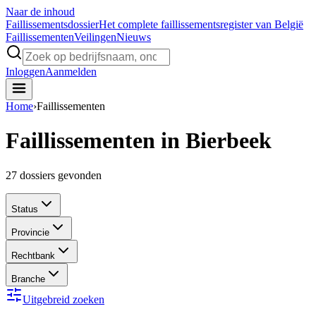
Naar de inhoud
Faillissements
dossier
Het complete faillissementsregister van België
Faillissementen
Veilingen
Nieuws
Inloggen
Aanmelden
Home
›
Faillissementen
Faillissementen in Bierbeek
27
dossiers gevonden
Status
Provincie
Rechtbank
Branche
Uitgebreid zoeken