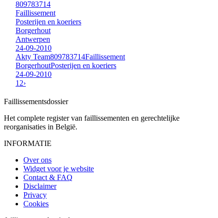
809783714
Faillissement
Posterijen en koeriers
Borgerhout
Antwerpen
24-09-2010
Akty Team
809783714
Faillissement
Borgerhout
Posterijen en koeriers
24-09-2010
1
2
›
Faillissements
dossier
Het complete register van faillissementen en gerechtelijke
reorganisaties in België.
INFORMATIE
Over ons
Widget voor je website
Contact & FAQ
Disclaimer
Privacy
Cookies