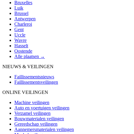
Bruxelles
Luik
Brussel
Antwerpen
Charleroi
Gent
Uccle
Wavre
Hasselt
Oostende
Alle plaatsen →
NIEUWS & VEILINGEN
Faillissementsnieuws
Faillissementsveilingen
ONLINE VEILINGEN
Machine veilingen
Auto en voertuigen veilingen
Verzamel veilingen
Bouwmaterialen veilingen
Gereedschap veilingen
Aannemersmaterialen veilingen