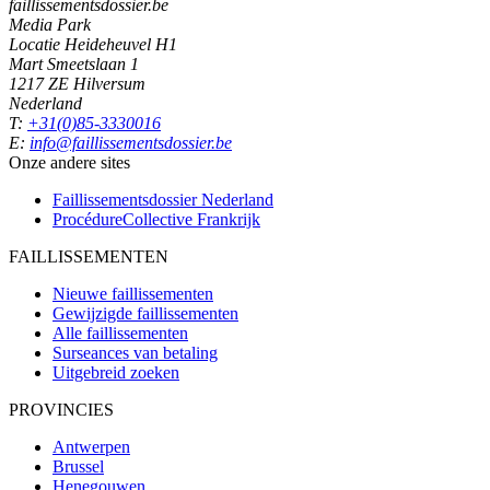
faillissementsdossier.be
Media Park
Locatie Heideheuvel H1
Mart Smeetslaan 1
1217 ZE Hilversum
Nederland
T:
+31(0)85-3330016
E:
info@faillissementsdossier.be
Onze andere sites
Faillissementsdossier
Nederland
ProcédureCollective
Frankrijk
FAILLISSEMENTEN
Nieuwe faillissementen
Gewijzigde faillissementen
Alle faillissementen
Surseances van betaling
Uitgebreid zoeken
PROVINCIES
Antwerpen
Brussel
Henegouwen