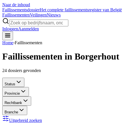
Naar de inhoud
Faillissements
dossier
Het complete faillissementsregister van België
Faillissementen
Veilingen
Nieuws
Inloggen
Aanmelden
Home
›
Faillissementen
Faillissementen in Borgerhout
24
dossiers gevonden
Status
Provincie
Rechtbank
Branche
Uitgebreid zoeken