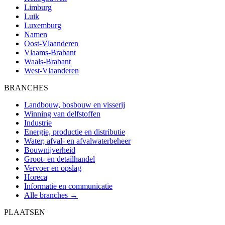
Limburg
Luik
Luxemburg
Namen
Oost-Vlaanderen
Vlaams-Brabant
Waals-Brabant
West-Vlaanderen
BRANCHES
Landbouw, bosbouw en visserij
Winning van delfstoffen
Industrie
Energie, productie en distributie
Water; afval- en afvalwaterbeheer
Bouwnijverheid
Groot- en detailhandel
Vervoer en opslag
Horeca
Informatie en communicatie
Alle branches →
PLAATSEN