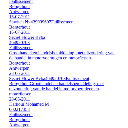
Faillissement
Borgerhout
Antwerpen
15-07-2011
Sawitch Nv
439099697
Faillissement
Borgerhout
15-07-2011
Secret Flower Bvba
464920703
Faillissement
Groothandel en handelsbemiddeling, met uitzondering van
de handel in motorvoertuigen en motorfietsen
Borgerhout
Antwerpen
28-06-2011
Secret Flower Bvba
464920703
Faillissement
Borgerhout
Groothandel en handelsbemiddeling, met
uitzondering van de handel in motorvoertuigen en
motorfietsen
28-06-2011
Karkour Mohamed M
000217358
Faillissement
Borgerhout
Antwerpen