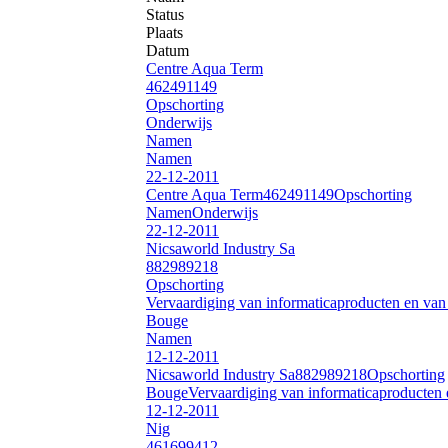
Status
Plaats
Datum
Centre Aqua Term
462491149
Opschorting
Onderwijs
Namen
Namen
22-12-2011
Centre Aqua Term
462491149
Opschorting
Namen
Onderwijs
22-12-2011
Nicsaworld Industry Sa
882989218
Opschorting
Vervaardiging van informaticaproducten en van 
Bouge
Namen
12-12-2011
Nicsaworld Industry Sa
882989218
Opschorting
Bouge
Vervaardiging van informaticaproducten 
12-12-2011
Nig
461699412