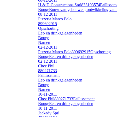
08-12-2011
H & D Constructions Sprl
833193574
Faillissem
Bouge
Bouw van gebouwen; ontwikkeling van 
08-12-2011
Pizzeria Marco Polo
899692915
Opschorting
Eet- en drinkgelegenheden
Bouge
Namen
02-12-2011
Pizzeria Marco Polo
899692915
Opschorting
Bouge
Eet- en drinkgelegenheden
02-12-2011
Chez Phil
880271733
Faillissement
Eet- en drinkgelegenheden
Bouge
Namen
10-11-2011
Chez Phil
880271733
Faillissement
Bouge
Eet- en drinkgelegenheden
10-11-2011
Jackady Sprl