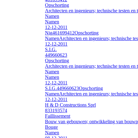
Opschorting
Architecten en ingenieurs; technische testen en 
Namen
Namen
12-12-2011
Nig
461699412
Opschorting
Namen
Architecten en ingenieurs; technische tes
12-12-2011
S.I.G.
449660623
Opschorting
Architecten en ingenieurs; technische testen en 
Namen
Namen
12-12-2011
S.I.G.
449660623
Opschorting
Namen
Architecten en ingenieurs; technische tes
12-12-2011
H & D Constructions Sprl
833193574
Faillissement
Bouw van gebouwen; ontwikkeling van bouwpr
Bouge
Namen