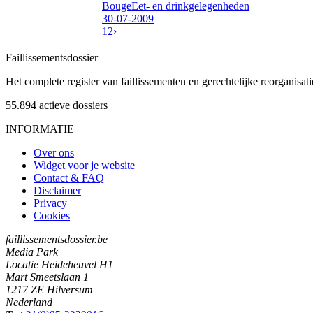
Bouge
Eet- en drinkgelegenheden
30-07-2009
1
2
›
Faillissements
dossier
Het complete register van faillissementen en gerechtelijke reorganisati
55.894
actieve dossiers
INFORMATIE
Over ons
Widget voor je website
Contact & FAQ
Disclaimer
Privacy
Cookies
faillissementsdossier.be
Media Park
Locatie Heideheuvel H1
Mart Smeetslaan 1
1217 ZE Hilversum
Nederland