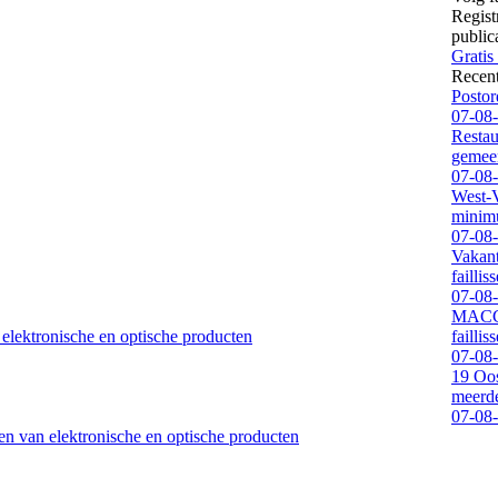
Regist
public
Gratis
Recen
Postord
07-08
Restau
gemeen
07-08
West-V
minimu
07-08
Vakan
faillis
07-08
MACCA 
elektronische en optische producten
faillis
07-08
19 Oos
meerde
07-08
en van elektronische en optische producten