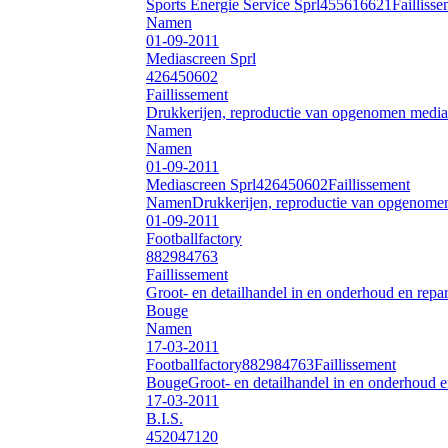
Sports Energie Service Sprl
455616621
Failliss
Namen
01-09-2011
Mediascreen Sprl
426450602
Faillissement
Drukkerijen, reproductie van opgenomen media
Namen
Namen
01-09-2011
Mediascreen Sprl
426450602
Faillissement
Namen
Drukkerijen, reproductie van opgenome
01-09-2011
Footballfactory
882984763
Faillissement
Groot- en detailhandel in en onderhoud en repa
Bouge
Namen
17-03-2011
Footballfactory
882984763
Faillissement
Bouge
Groot- en detailhandel in en onderhoud e
17-03-2011
B.I.S.
452047120