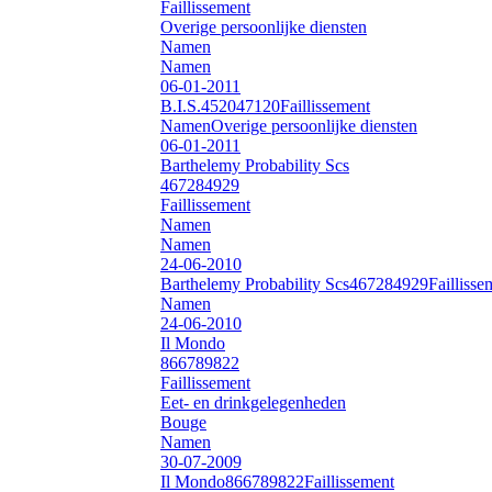
Faillissement
Overige persoonlijke diensten
Namen
Namen
06-01-2011
B.I.S.
452047120
Faillissement
Namen
Overige persoonlijke diensten
06-01-2011
Barthelemy Probability Scs
467284929
Faillissement
Namen
Namen
24-06-2010
Barthelemy Probability Scs
467284929
Faillisse
Namen
24-06-2010
Il Mondo
866789822
Faillissement
Eet- en drinkgelegenheden
Bouge
Namen
30-07-2009
Il Mondo
866789822
Faillissement