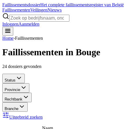
Faillissements
dossier
Het complete faillissementsregister van België
Faillissementen
Veilingen
Nieuws
Inloggen
Aanmelden
Home
›
Faillissementen
Faillissementen in Bouge
24
dossiers gevonden
Status
Provincie
Rechtbank
Branche
Uitgebreid zoeken
Naam