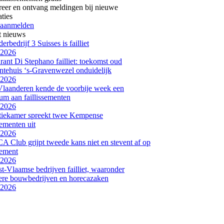
reer en ontvang meldingen bij nieuwe
aties
 aanmelden
t nieuws
erbedrijf 3 Suisses is failliet
-2026
rant Di Stephano failliet: toekomst oud
tehuis ‘s-Gravenwezel onduidelijk
-2026
laanderen kende de voorbije week een
m aan faillissementen
-2026
tiekamer spreekt twee Kempense
sementen uit
-2026
Club grijpt tweede kans niet en stevent af op
sement
-2026
t-Vlaamse bedrijven failliet, waaronder
re bouwbedrijven en horecazaken
-2026