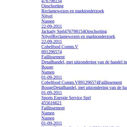
476798154
Opschorting
Reclamewezen en marktonderzoek
Nijvel
Namen
22-09-2011
Jackady Sprl
476798154
Opschorting
Nijvel
Reclamewezen en marktonderzoek
22-09-2011
Cobelfood Comm.V
891296574
Faillissement
Detailhandel, met uitzondering van de handel in
Bouge
Namen
01-09-2011
Cobelfood Comm.V
891296574
Faillissement
Bouge
Detailhandel, met uitzondering van de han
01-09-2011
Sports Energie Service Sprl
455616621
Faillissement
Namen
Namen
01-09-2011