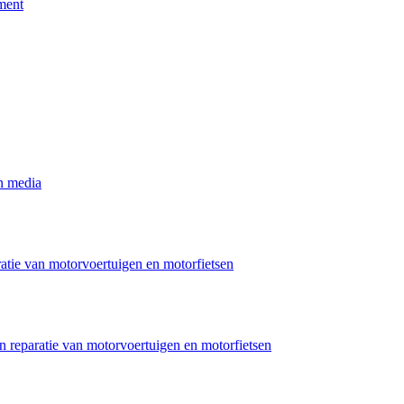
ement
n media
ratie van motorvoertuigen en motorfietsen
n reparatie van motorvoertuigen en motorfietsen