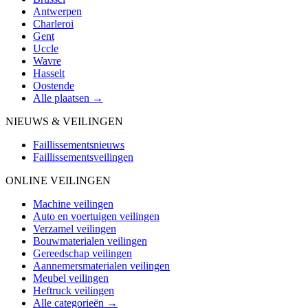
Antwerpen
Charleroi
Gent
Uccle
Wavre
Hasselt
Oostende
Alle plaatsen →
NIEUWS & VEILINGEN
Faillissementsnieuws
Faillissementsveilingen
ONLINE VEILINGEN
Machine veilingen
Auto en voertuigen veilingen
Verzamel veilingen
Bouwmaterialen veilingen
Gereedschap veilingen
Aannemersmaterialen veilingen
Meubel veilingen
Heftruck veilingen
Alle categorieën →