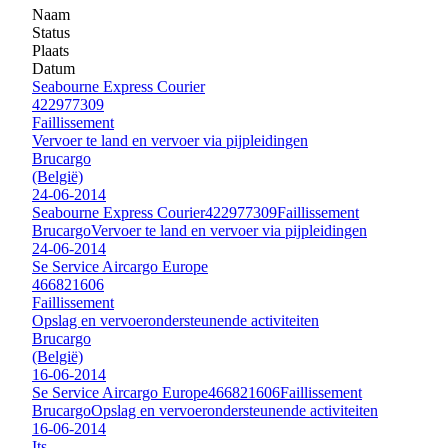
Naam
Status
Plaats
Datum
Seabourne Express Courier
422977309
Faillissement
Vervoer te land en vervoer via pijpleidingen
Brucargo
(België)
24-06-2014
Seabourne Express Courier
422977309
Faillissement
Brucargo
Vervoer te land en vervoer via pijpleidingen
24-06-2014
Se Service Aircargo Europe
466821606
Faillissement
Opslag en vervoerondersteunende activiteiten
Brucargo
(België)
16-06-2014
Se Service Aircargo Europe
466821606
Faillissement
Brucargo
Opslag en vervoerondersteunende activiteiten
16-06-2014
Its