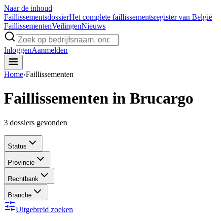
Naar de inhoud
Faillissements
dossier
Het complete faillissementsregister van België
Faillissementen
Veilingen
Nieuws
Inloggen
Aanmelden
Home
›
Faillissementen
Faillissementen in Brucargo
3
dossiers gevonden
Status
Provincie
Rechtbank
Branche
Uitgebreid zoeken