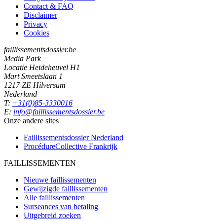
Contact & FAQ
Disclaimer
Privacy
Cookies
faillissementsdossier.be
Media Park
Locatie Heideheuvel H1
Mart Smeetslaan 1
1217 ZE Hilversum
Nederland
T:
+31(0)85-3330016
E:
info@faillissementsdossier.be
Onze andere sites
Faillissementsdossier
Nederland
ProcédureCollective
Frankrijk
FAILLISSEMENTEN
Nieuwe faillissementen
Gewijzigde faillissementen
Alle faillissementen
Surseances van betaling
Uitgebreid zoeken