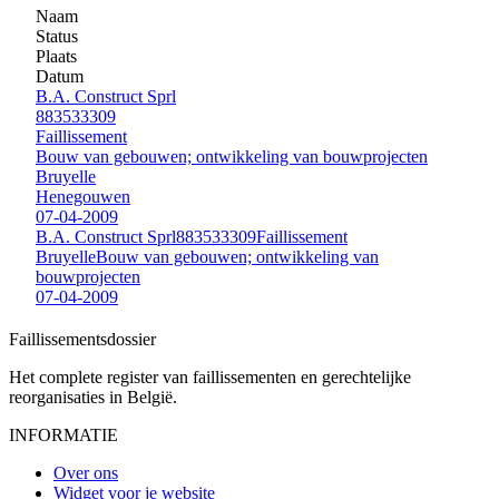
Naam
Status
Plaats
Datum
B.A. Construct Sprl
883533309
Faillissement
Bouw van gebouwen; ontwikkeling van bouwprojecten
Bruyelle
Henegouwen
07-04-2009
B.A. Construct Sprl
883533309
Faillissement
Bruyelle
Bouw van gebouwen; ontwikkeling van
bouwprojecten
07-04-2009
Faillissements
dossier
Het complete register van faillissementen en gerechtelijke
reorganisaties in België.
INFORMATIE
Over ons
Widget voor je website