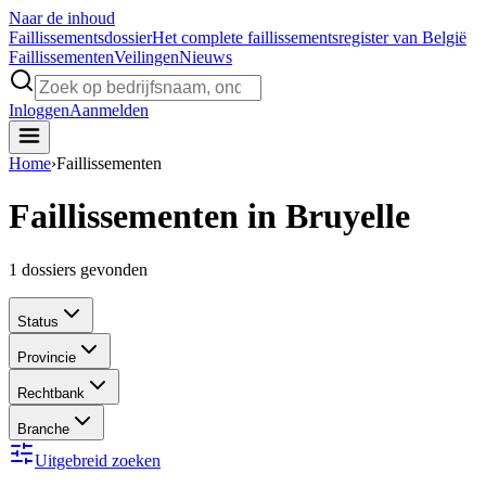
Naar de inhoud
Faillissements
dossier
Het complete faillissementsregister van België
Faillissementen
Veilingen
Nieuws
Inloggen
Aanmelden
Home
›
Faillissementen
Faillissementen in Bruyelle
1
dossiers gevonden
Status
Provincie
Rechtbank
Branche
Uitgebreid zoeken