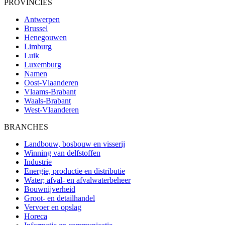
PROVINCIES
Antwerpen
Brussel
Henegouwen
Limburg
Luik
Luxemburg
Namen
Oost-Vlaanderen
Vlaams-Brabant
Waals-Brabant
West-Vlaanderen
BRANCHES
Landbouw, bosbouw en visserij
Winning van delfstoffen
Industrie
Energie, productie en distributie
Water; afval- en afvalwaterbeheer
Bouwnijverheid
Groot- en detailhandel
Vervoer en opslag
Horeca