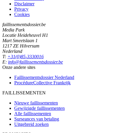
Disclaimer
Privacy
Cookies
faillissementsdossier.be
Media Park
Locatie Heideheuvel H1
Mart Smeetslaan 1
1217 ZE Hilversum
Nederland
T:
+31(0)85-3330016
E:
info@faillissementsdossier.be
Onze andere sites
Faillissementsdossier
Nederland
ProcédureCollective
Frankrijk
FAILLISSEMENTEN
Nieuwe faillissementen
Gewijzigde faillissementen
Alle faillissementen
Surseances van betaling
Uitgebreid zoeken