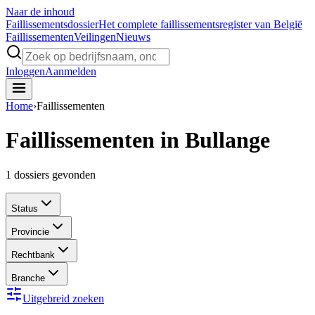
Naar de inhoud
Faillissements
dossier
Het complete faillissementsregister van België
Faillissementen
Veilingen
Nieuws
Inloggen
Aanmelden
Home
›
Faillissementen
Faillissementen in Bullange
1
dossiers gevonden
Status
Provincie
Rechtbank
Branche
Uitgebreid zoeken