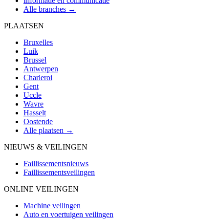
Informatie en communicatie
Alle branches →
PLAATSEN
Bruxelles
Luik
Brussel
Antwerpen
Charleroi
Gent
Uccle
Wavre
Hasselt
Oostende
Alle plaatsen →
NIEUWS & VEILINGEN
Faillissementsnieuws
Faillissementsveilingen
ONLINE VEILINGEN
Machine veilingen
Auto en voertuigen veilingen