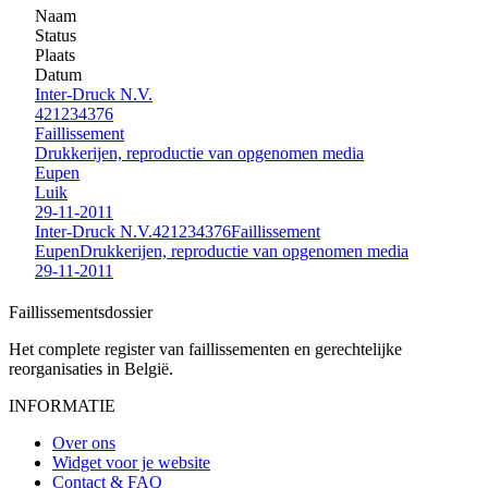
Naam
Status
Plaats
Datum
Inter-Druck N.V.
421234376
Faillissement
Drukkerijen, reproductie van opgenomen media
Eupen
Luik
29-11-2011
Inter-Druck N.V.
421234376
Faillissement
Eupen
Drukkerijen, reproductie van opgenomen media
29-11-2011
Faillissements
dossier
Het complete register van faillissementen en gerechtelijke
reorganisaties in België.
INFORMATIE
Over ons
Widget voor je website
Contact & FAQ