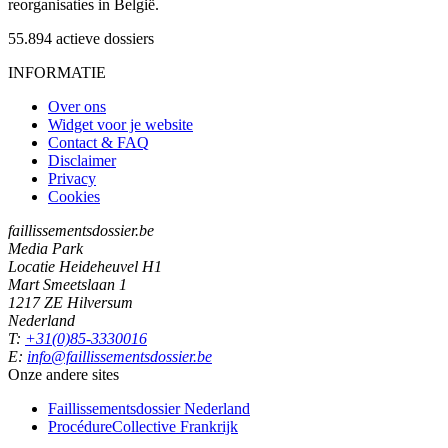
reorganisaties in België.
55.894
actieve dossiers
INFORMATIE
Over ons
Widget voor je website
Contact & FAQ
Disclaimer
Privacy
Cookies
faillissementsdossier.be
Media Park
Locatie Heideheuvel H1
Mart Smeetslaan 1
1217 ZE Hilversum
Nederland
T:
+31(0)85-3330016
E:
info@faillissementsdossier.be
Onze andere sites
Faillissementsdossier
Nederland
ProcédureCollective
Frankrijk