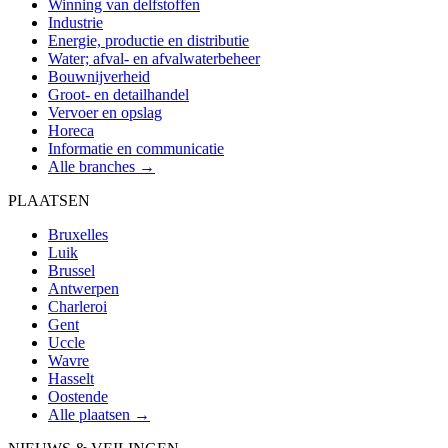
Winning van delfstoffen
Industrie
Energie, productie en distributie
Water; afval- en afvalwaterbeheer
Bouwnijverheid
Groot- en detailhandel
Vervoer en opslag
Horeca
Informatie en communicatie
Alle branches →
PLAATSEN
Bruxelles
Luik
Brussel
Antwerpen
Charleroi
Gent
Uccle
Wavre
Hasselt
Oostende
Alle plaatsen →