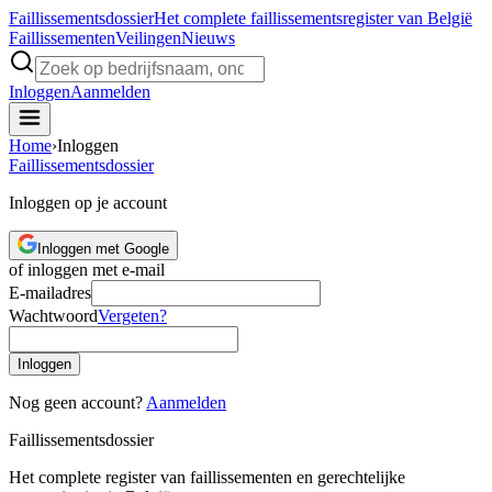
Faillissements
dossier
Het complete faillissementsregister van België
Faillissementen
Veilingen
Nieuws
Inloggen
Aanmelden
Home
›
Inloggen
Faillissements
dossier
Inloggen op je account
Inloggen met Google
of inloggen met e-mail
E-mailadres
Wachtwoord
Vergeten?
Inloggen
Nog geen account?
Aanmelden
Faillissements
dossier
Het complete register van faillissementen en gerechtelijke