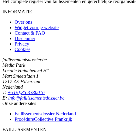
Het complete register van faillissementen en gerechtelijke reorganisati
INFORMATIE
Over ons
Widget voor je website
Contact & FAQ
Disclaimer
Privacy
Cookies
faillissementsdossier.be
Media Park
Locatie Heideheuvel H1
Mart Smeetslaan 1
1217 ZE Hilversum
Nederland
T:
+31(0)85-3330016
E:
info@faillissementsdossier.be
Onze andere sites
Faillissementsdossier
Nederland
ProcédureCollective
Frankrijk
FAILLISSEMENTEN