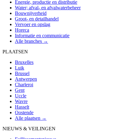
Energie, productie en distributie
Water; afval- en afvalwaterbeheer
Bouwnijverheid
Groot- en detailhandel
Vervoer en opslag
Horeca
Informatie en communicatie
Alle branches →
PLAATSEN
Bruxelles
Luik
Brussel
Antwerpen
Charleroi
Gent
Uccle
Wavre
Hasselt
Oostende
Alle plaatsen →
NIEUWS & VEILINGEN