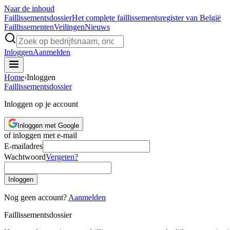
Naar de inhoud
Faillissements
dossier
Het complete faillissementsregister van België
Faillissementen
Veilingen
Nieuws
Inloggen
Aanmelden
Home
›
Inloggen
Faillissements
dossier
Inloggen op je account
Inloggen met Google
of inloggen met e-mail
E-mailadres
Wachtwoord
Vergeten?
Inloggen
Nog geen account?
Aanmelden
Faillissements
dossier