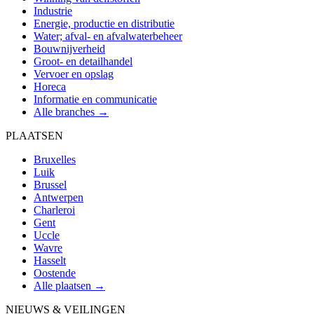
Industrie
Energie, productie en distributie
Water; afval- en afvalwaterbeheer
Bouwnijverheid
Groot- en detailhandel
Vervoer en opslag
Horeca
Informatie en communicatie
Alle branches →
PLAATSEN
Bruxelles
Luik
Brussel
Antwerpen
Charleroi
Gent
Uccle
Wavre
Hasselt
Oostende
Alle plaatsen →
NIEUWS & VEILINGEN