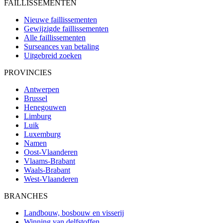
FAILLISSEMENTEN
Nieuwe faillissementen
Gewijzigde faillissementen
Alle faillissementen
Surseances van betaling
Uitgebreid zoeken
PROVINCIES
Antwerpen
Brussel
Henegouwen
Limburg
Luik
Luxemburg
Namen
Oost-Vlaanderen
Vlaams-Brabant
Waals-Brabant
West-Vlaanderen
BRANCHES
Landbouw, bosbouw en visserij
Winning van delfstoffen