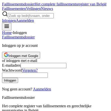
Faillissements
dossier
Het complete faillissementsregister van België
Faillissementen
Veilingen
Nieuws
Inloggen
Aanmelden
Home
›
Inloggen
Faillissements
dossier
Inloggen op je account
Inloggen met Google
of inloggen met e-mail
E-mailadres
Wachtwoord
Vergeten?
Inloggen
Nog geen account?
Aanmelden
Faillissements
dossier
Het complete register van faillissementen en gerechtelijke
reorganisaties in België.