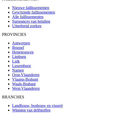
Nieuwe faillissementen
Gewijzigde faillissementen
Alle faillissementen
Surseances van betaling
Uitgebreid zoeken
PROVINCIES
Antwerpen
Brussel
Henegouwen
Limburg
Luik
Luxemburg
Namen
Oost-Vlaanderen
Vlaams-Brabant
Waals-Brabant
West-Vlaanderen
BRANCHES
Landbouw, bosbouw en visserij
Winning van delfstoffen