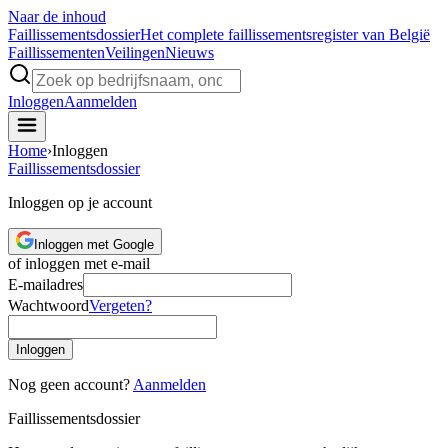
Naar de inhoud
Faillissements
dossier
Het complete faillissementsregister van België
Faillissementen
Veilingen
Nieuws
Inloggen
Aanmelden
Home
›
Inloggen
Faillissements
dossier
Inloggen op je account
Inloggen met Google
of inloggen met e-mail
E-mailadres
Wachtwoord
Vergeten?
Inloggen
Nog geen account?
Aanmelden
Faillissements
dossier