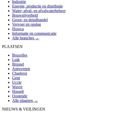
Industrie
Energie, productie en distributie
Water; afval- en afvalwaterbeheer
Bouwnijverheid
Groot- en detailhandel
Vervoer en opslag
Horeca
Informatie en communicatie
Alle branches →
PLAATSEN
Bruxelles
Luik
Brussel
Antwerpen
Charleroi
Gent
Uccle
Wavre
Hasselt
Oostende
Alle plaatsen →
NIEUWS & VEILINGEN