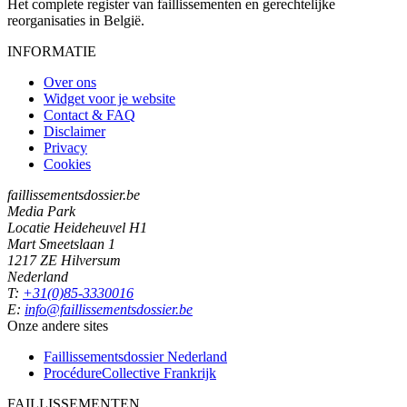
Het complete register van faillissementen en gerechtelijke
reorganisaties in België.
INFORMATIE
Over ons
Widget voor je website
Contact & FAQ
Disclaimer
Privacy
Cookies
faillissementsdossier.be
Media Park
Locatie Heideheuvel H1
Mart Smeetslaan 1
1217 ZE Hilversum
Nederland
T:
+31(0)85-3330016
E:
info@faillissementsdossier.be
Onze andere sites
Faillissementsdossier
Nederland
ProcédureCollective
Frankrijk
FAILLISSEMENTEN