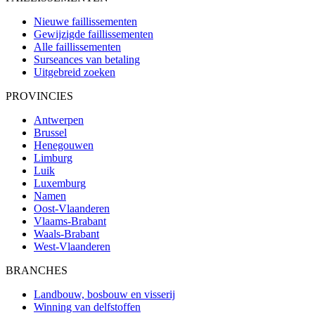
Nieuwe faillissementen
Gewijzigde faillissementen
Alle faillissementen
Surseances van betaling
Uitgebreid zoeken
PROVINCIES
Antwerpen
Brussel
Henegouwen
Limburg
Luik
Luxemburg
Namen
Oost-Vlaanderen
Vlaams-Brabant
Waals-Brabant
West-Vlaanderen
BRANCHES
Landbouw, bosbouw en visserij
Winning van delfstoffen