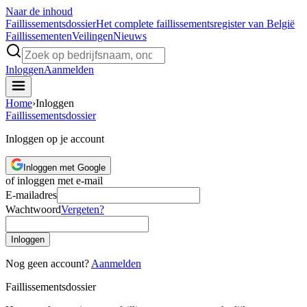
Naar de inhoud
Faillissements
dossier
Het complete faillissementsregister van België
Faillissementen
Veilingen
Nieuws
Inloggen
Aanmelden
Home
›
Inloggen
Faillissements
dossier
Inloggen op je account
Inloggen met Google
of inloggen met e-mail
E-mailadres
Wachtwoord
Vergeten?
Inloggen
Nog geen account?
Aanmelden
Faillissements
dossier