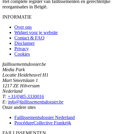
Het complete register van faillissementen en gerechtelijke
reorganisaties in België.
INFORMATIE
Over ons
Widget voor je website
Contact & FAQ
Disclaimer
Privacy
Cookies
faillissementsdossier.be
Media Park
Locatie Heideheuvel H1
Mart Smeetslaan 1
1217 ZE Hilversum
Nederland
T:
+31(0)85-3330016
E:
info@faillissementsdossier.be
Onze andere sites
Faillissementsdossier
Nederland
ProcédureCollective
Frankrijk
FAILLISSEMENTEN