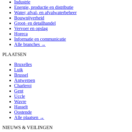
Industrie
Energie, productie en distributie
Water; afval- en afvalwaterbeheer
Bouwnijverheid
Groot- en detailhandel
Vervoer en opslag
Horeca
Informatie en communicatie
Alle branches →
PLAATSEN
Bruxelles
Luik
Brussel
Antwerpen
Charleroi
Gent
Uccle
Wavre
Hasselt
Oostende
Alle plaatsen →
NIEUWS & VEILINGEN