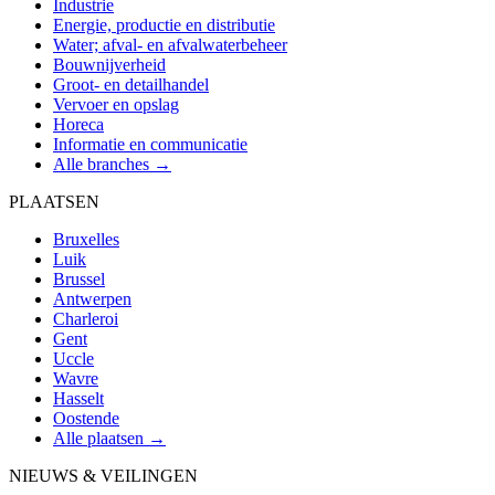
Industrie
Energie, productie en distributie
Water; afval- en afvalwaterbeheer
Bouwnijverheid
Groot- en detailhandel
Vervoer en opslag
Horeca
Informatie en communicatie
Alle branches →
PLAATSEN
Bruxelles
Luik
Brussel
Antwerpen
Charleroi
Gent
Uccle
Wavre
Hasselt
Oostende
Alle plaatsen →
NIEUWS & VEILINGEN