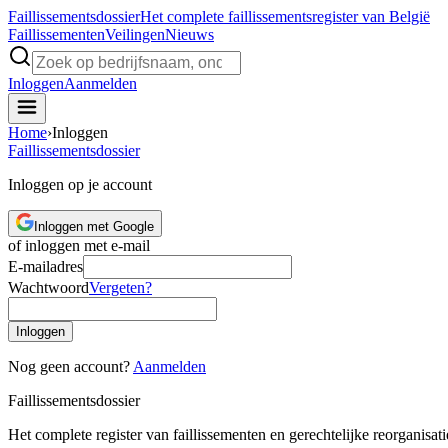
Faillissements
dossier
Het complete faillissementsregister van België
Faillissementen
Veilingen
Nieuws
Inloggen
Aanmelden
Home
›
Inloggen
Faillissements
dossier
Inloggen op je account
Inloggen met Google
of inloggen met e-mail
E-mailadres
Wachtwoord
Vergeten?
Inloggen
Nog geen account?
Aanmelden
Faillissements
dossier
Het complete register van faillissementen en gerechtelijke reorganisati