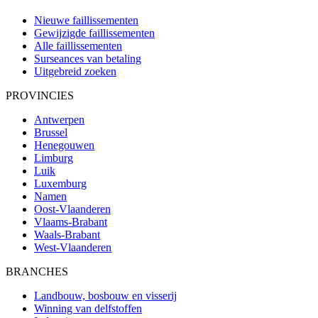
Nieuwe faillissementen
Gewijzigde faillissementen
Alle faillissementen
Surseances van betaling
Uitgebreid zoeken
PROVINCIES
Antwerpen
Brussel
Henegouwen
Limburg
Luik
Luxemburg
Namen
Oost-Vlaanderen
Vlaams-Brabant
Waals-Brabant
West-Vlaanderen
BRANCHES
Landbouw, bosbouw en visserij
Winning van delfstoffen