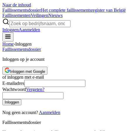
Naar de inhoud
Faillissements
dossier
Het complete faillissementsregister van België
Faillissementen
Veilingen
Nieuws
Inloggen
Aanmelden
Home
›
Inloggen
Faillissements
dossier
Inloggen op je account
Inloggen met Google
of inloggen met e-mail
E-mailadres
Wachtwoord
Vergeten?
Inloggen
Nog geen account?
Aanmelden
Faillissements
dossier