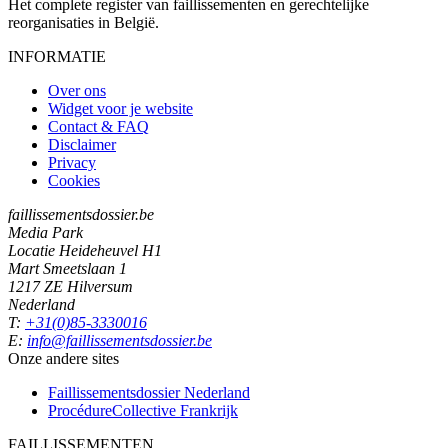
Het complete register van faillissementen en gerechtelijke
reorganisaties in België.
INFORMATIE
Over ons
Widget voor je website
Contact & FAQ
Disclaimer
Privacy
Cookies
faillissementsdossier.be
Media Park
Locatie Heideheuvel H1
Mart Smeetslaan 1
1217 ZE Hilversum
Nederland
T:
+31(0)85-3330016
E:
info@faillissementsdossier.be
Onze andere sites
Faillissementsdossier
Nederland
ProcédureCollective
Frankrijk
FAILLISSEMENTEN