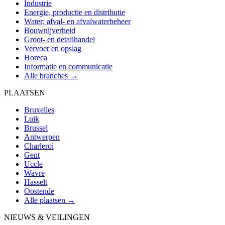
Industrie
Energie, productie en distributie
Water; afval- en afvalwaterbeheer
Bouwnijverheid
Groot- en detailhandel
Vervoer en opslag
Horeca
Informatie en communicatie
Alle branches →
PLAATSEN
Bruxelles
Luik
Brussel
Antwerpen
Charleroi
Gent
Uccle
Wavre
Hasselt
Oostende
Alle plaatsen →
NIEUWS & VEILINGEN