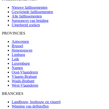
Nieuwe faillissementen
Gewijzigde faillissementen
Alle faillissementen
Surseances van betaling
Uitgebreid zoeken
PROVINCIES
Antwerpen
Brussel
Henegouwen
Limburg
Luik
Luxemburg
Namen
Oost-Vlaanderen
Vlaams-Brabant
Waals-Brabant
West-Vlaanderen
BRANCHES
Landbouw, bosbouw en visserij
Winning van delfstoffen