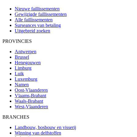
Nieuwe faillissementen
Gewijzigde faillissementen
Alle faillissementen
Surseances van betaling
Uitgebreid zoeken
PROVINCIES
Antwerpen
Brussel
Henegouwen
Limburg
Luik
Luxemburg
Namen
Oost-Vlaanderen
Vlaams-Brabant
Waals-Brabant
West-Vlaanderen
BRANCHES
Landbouw, bosbouw en visserij
Winning van delfstoffen