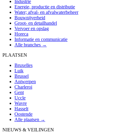
Industrie
Energie, productie en distributie
Water; afval- en afvalwaterbeheer
Bouwnijverheid
Groot- en detailhandel
Vervoer en opslag
Horeca
Informatie en communicatie
Alle branches →
PLAATSEN
Bruxelles
Luik
Brussel
Antwerpen
Charleroi
Gent
Uccle
Wavre
Hasselt
Oostende
Alle plaatsen →
NIEUWS & VEILINGEN