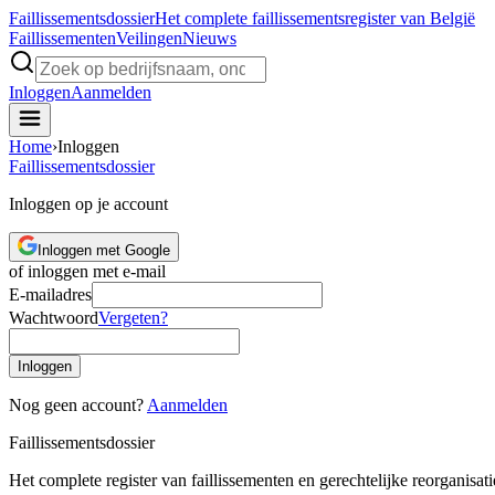
Faillissements
dossier
Het complete faillissementsregister van België
Faillissementen
Veilingen
Nieuws
Inloggen
Aanmelden
Home
›
Inloggen
Faillissements
dossier
Inloggen op je account
Inloggen met Google
of inloggen met e-mail
E-mailadres
Wachtwoord
Vergeten?
Inloggen
Nog geen account?
Aanmelden
Faillissements
dossier
Het complete register van faillissementen en gerechtelijke reorganisati