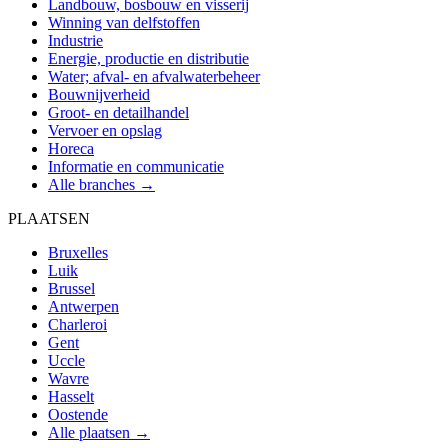
Landbouw, bosbouw en visserij
Winning van delfstoffen
Industrie
Energie, productie en distributie
Water; afval- en afvalwaterbeheer
Bouwnijverheid
Groot- en detailhandel
Vervoer en opslag
Horeca
Informatie en communicatie
Alle branches →
PLAATSEN
Bruxelles
Luik
Brussel
Antwerpen
Charleroi
Gent
Uccle
Wavre
Hasselt
Oostende
Alle plaatsen →