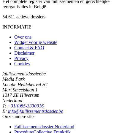
Het complete register van faillissementen en gerechtelijke
reorganisaties in België.
54.611
actieve dossiers
INFORMATIE
Over ons
Widget voor je website
Contact & FAQ
Disclaimer
Privacy
Cookies
faillissementsdossier.be
Media Park
Locatie Heideheuvel H1
Mart Smeetslaan 1
1217 ZE Hilversum
Nederland
T:
+31(0)85-3330016
E:
info@faillissementsdossier.be
Onze andere sites
Faillissementsdossier
Nederland
ProcédureCollective
Frankrijk