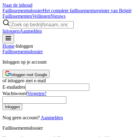
Naar de inhoud
Faillissements
dossier
Het complete faillissementsregister van België
Faillissementen
Veilingen
Nieuws
Inloggen
Aanmelden
Home
›
Inloggen
Faillissements
dossier
Inloggen op je account
Inloggen met Google
of inloggen met e-mail
E-mailadres
Wachtwoord
Vergeten?
Inloggen
Nog geen account?
Aanmelden
Faillissements
dossier