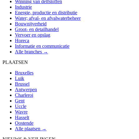
Winning van delfstoffen
Industrie
Energie, productie en distributie
Water; afval- en afvalwaterbeheer
Bouwnijverheid
Groot- en detailhandel
Vervoer en opslag
Horeca
Informatie en communicatie
Alle branches →
PLAATSEN
Bruxelles
Luik
Brussel
Antwerpen
Charleroi
Gent
Uccle
Wavre
Hasselt
Oostende
Alle plaatsen →