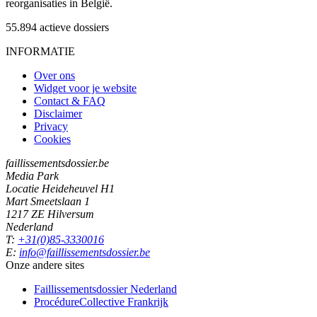
reorganisaties in België.
55.894
actieve dossiers
INFORMATIE
Over ons
Widget voor je website
Contact & FAQ
Disclaimer
Privacy
Cookies
faillissementsdossier.be
Media Park
Locatie Heideheuvel H1
Mart Smeetslaan 1
1217 ZE Hilversum
Nederland
T:
+31(0)85-3330016
E:
info@faillissementsdossier.be
Onze andere sites
Faillissementsdossier
Nederland
ProcédureCollective
Frankrijk