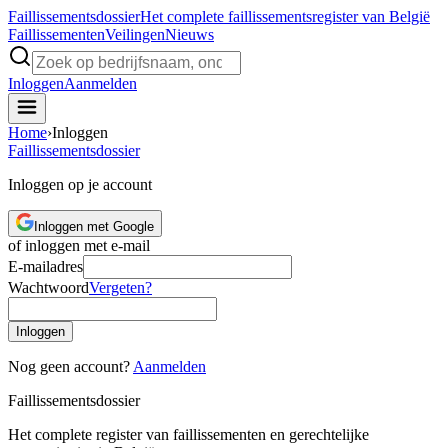
Faillissements
dossier
Het complete faillissementsregister van België
Faillissementen
Veilingen
Nieuws
Inloggen
Aanmelden
Home
›
Inloggen
Faillissements
dossier
Inloggen op je account
Inloggen met Google
of inloggen met e-mail
E-mailadres
Wachtwoord
Vergeten?
Inloggen
Nog geen account?
Aanmelden
Faillissements
dossier
Het complete register van faillissementen en gerechtelijke