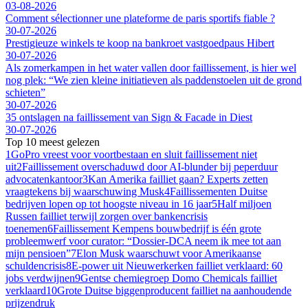
03-08-2026
Comment sélectionner une plateforme de paris sportifs fiable ?
30-07-2026
Prestigieuze winkels te koop na bankroet vastgoedpaus Hibert
30-07-2026
Als zomerkampen in het water vallen door faillissement, is hier wel
nog plek: “We zien kleine initiatieven als paddenstoelen uit de grond
schieten”
30-07-2026
35 ontslagen na faillissement van Sign & Facade in Diest
30-07-2026
Top 10 meest gelezen
1
GoPro vreest voor voortbestaan en sluit faillissement niet
uit
2
Faillissement overschaduwd door AI-blunder bij peperduur
advocatenkantoor
3
Kan Amerika failliet gaan? Experts zetten
vraagtekens bij waarschuwing Musk
4
Faillissementen Duitse
bedrijven lopen op tot hoogste niveau in 16 jaar
5
Half miljoen
Russen failliet terwijl zorgen over bankencrisis
toenemen
6
Faillissement Kempens bouwbedrijf is één grote
probleemwerf voor curator: “Dossier-DCA neem ik mee tot aan
mijn pensioen”
7
Elon Musk waarschuwt voor Amerikaanse
schuldencrisis
8
E-power uit Nieuwerkerken failliet verklaard: 60
jobs verdwijnen
9
Gentse chemiegroep Domo Chemicals failliet
verklaard
10
Grote Duitse biggenproducent failliet na aanhoudende
prijzendruk