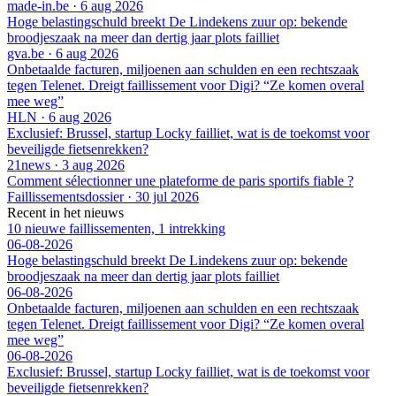
made-in.be
·
6 aug 2026
Hoge belastingschuld breekt De Lindekens zuur op: bekende
broodjeszaak na meer dan dertig jaar plots failliet
gva.be
·
6 aug 2026
Onbetaalde facturen, miljoenen aan schulden en een rechtszaak
tegen Telenet. Dreigt faillissement voor Digi? “Ze komen overal
mee weg”
HLN
·
6 aug 2026
Exclusief: Brussel, startup Locky failliet, wat is de toekomst voor
beveiligde fietsenrekken?
21news
·
3 aug 2026
Comment sélectionner une plateforme de paris sportifs fiable ?
Faillissementsdossier
·
30 jul 2026
Recent in het nieuws
10 nieuwe faillissementen, 1 intrekking
06-08-2026
Hoge belastingschuld breekt De Lindekens zuur op: bekende
broodjeszaak na meer dan dertig jaar plots failliet
06-08-2026
Onbetaalde facturen, miljoenen aan schulden en een rechtszaak
tegen Telenet. Dreigt faillissement voor Digi? “Ze komen overal
mee weg”
06-08-2026
Exclusief: Brussel, startup Locky failliet, wat is de toekomst voor
beveiligde fietsenrekken?