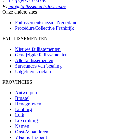
T:
+31(0)85-3330016
E:
info@faillissementsdossier.be
Onze andere sites
Faillissementsdossier
Nederland
ProcédureCollective
Frankrijk
FAILLISSEMENTEN
Nieuwe faillissementen
Gewijzigde faillissementen
Alle faillissementen
Surseances van betaling
Uitgebreid zoeken
PROVINCIES
Antwerpen
Brussel
Henegouwen
Limburg
Luik
Luxemburg
Namen
Oost-Vlaanderen
Vlaams-Brabant