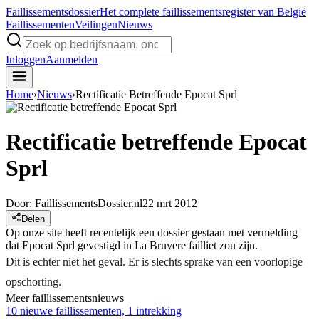
Faillissements
dossier
Het complete faillissementsregister van België
Faillissementen
Veilingen
Nieuws
Inloggen
Aanmelden
Home
›
Nieuws
›
Rectificatie Betreffende Epocat Sprl
Rectificatie betreffende Epocat
Sprl
Door:
FaillissementsDossier.nl
22 mrt 2012
Delen
Op onze site heeft recentelijk een dossier gestaan met vermelding
dat Epocat Sprl gevestigd in La Bruyere failliet zou zijn.
Dit is echter niet het geval. Er is slechts sprake van een voorlopige
opschorting.
Meer faillissementsnieuws
10 nieuwe faillissementen, 1 intrekking