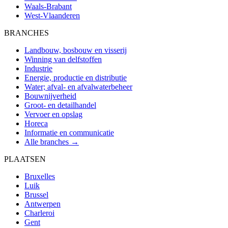
Waals-Brabant
West-Vlaanderen
BRANCHES
Landbouw, bosbouw en visserij
Winning van delfstoffen
Industrie
Energie, productie en distributie
Water; afval- en afvalwaterbeheer
Bouwnijverheid
Groot- en detailhandel
Vervoer en opslag
Horeca
Informatie en communicatie
Alle branches →
PLAATSEN
Bruxelles
Luik
Brussel
Antwerpen
Charleroi
Gent