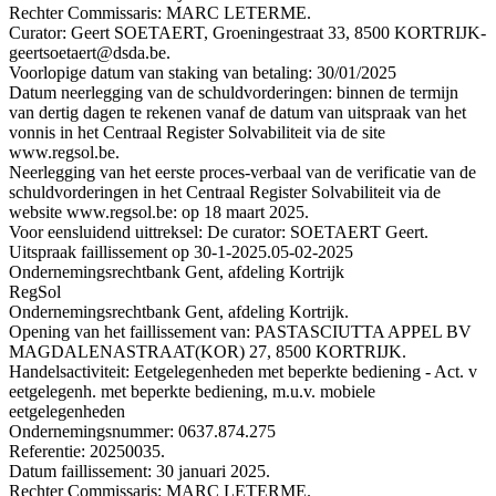
Rechter Commissaris: MARC LETERME.
Curator: Geert SOETAERT, Groeningestraat 33, 8500 KORTRIJK-
geertsoetaert@dsda.be.
Voorlopige datum van staking van betaling: 30/01/2025
Datum neerlegging van de schuldvorderingen: binnen de termijn
van dertig dagen te rekenen vanaf de datum van uitspraak van het
vonnis in het Centraal Register Solvabiliteit via de site
www.regsol.be.
Neerlegging van het eerste proces-verbaal van de verificatie van de
schuldvorderingen in het Centraal Register Solvabiliteit via de
website www.regsol.be: op 18 maart 2025.
Voor eensluidend uittreksel: De curator: SOETAERT Geert.
Uitspraak faillissement op 30-1-2025.
05-02-2025
Ondernemingsrechtbank Gent, afdeling Kortrijk
RegSol
Ondernemingsrechtbank Gent, afdeling Kortrijk.
Opening van het faillissement van: PASTASCIUTTA APPEL BV
MAGDALENASTRAAT(KOR) 27, 8500 KORTRIJK.
Handelsactiviteit: Eetgelegenheden met beperkte bediening - Act. v
eetgelegenh. met beperkte bediening, m.u.v. mobiele
eetgelegenheden
Ondernemingsnummer: 0637.874.275
Referentie: 20250035.
Datum faillissement: 30 januari 2025.
Rechter Commissaris: MARC LETERME.