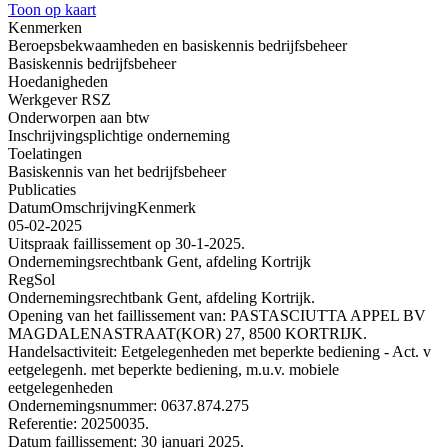
Toon op kaart
Kenmerken
Beroepsbekwaamheden en basiskennis bedrijfsbeheer
Basiskennis bedrijfsbeheer
Hoedanigheden
Werkgever RSZ
Onderworpen aan btw
Inschrijvingsplichtige onderneming
Toelatingen
Basiskennis van het bedrijfsbeheer
Publicaties
Datum
Omschrijving
Kenmerk
05-02-2025
Uitspraak faillissement op 30-1-2025.
Ondernemingsrechtbank Gent, afdeling Kortrijk
RegSol
Ondernemingsrechtbank Gent, afdeling Kortrijk.
Opening van het faillissement van: PASTASCIUTTA APPEL BV
MAGDALENASTRAAT(KOR) 27, 8500 KORTRIJK.
Handelsactiviteit: Eetgelegenheden met beperkte bediening - Act. v
eetgelegenh. met beperkte bediening, m.u.v. mobiele
eetgelegenheden
Ondernemingsnummer: 0637.874.275
Referentie: 20250035.
Datum faillissement: 30 januari 2025.