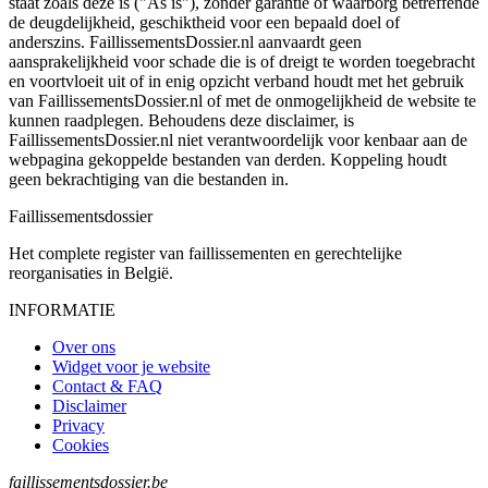
staat zoals deze is ("As is"), zonder garantie of waarborg betreffende
de deugdelijkheid, geschiktheid voor een bepaald doel of
anderszins. FaillissementsDossier.nl aanvaardt geen
aansprakelijkheid voor schade die is of dreigt te worden toegebracht
en voortvloeit uit of in enig opzicht verband houdt met het gebruik
van FaillissementsDossier.nl of met de onmogelijkheid de website te
kunnen raadplegen. Behoudens deze disclaimer, is
FaillissementsDossier.nl niet verantwoordelijk voor kenbaar aan de
webpagina gekoppelde bestanden van derden. Koppeling houdt
geen bekrachtiging van die bestanden in.
Faillissements
dossier
Het complete register van faillissementen en gerechtelijke
reorganisaties in België.
INFORMATIE
Over ons
Widget voor je website
Contact & FAQ
Disclaimer
Privacy
Cookies
faillissementsdossier.be