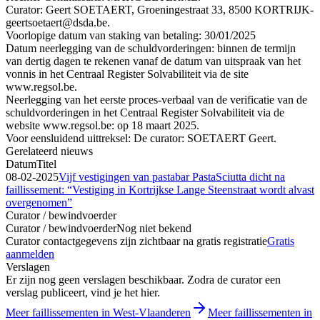
Curator: Geert SOETAERT, Groeningestraat 33, 8500 KORTRIJK-
geertsoetaert@dsda.be.
Voorlopige datum van staking van betaling: 30/01/2025
Datum neerlegging van de schuldvorderingen: binnen de termijn
van dertig dagen te rekenen vanaf de datum van uitspraak van het
vonnis in het Centraal Register Solvabiliteit via de site
www.regsol.be.
Neerlegging van het eerste proces-verbaal van de verificatie van de
schuldvorderingen in het Centraal Register Solvabiliteit via de
website www.regsol.be: op 18 maart 2025.
Voor eensluidend uittreksel: De curator: SOETAERT Geert.
Gerelateerd nieuws
Datum
Titel
08-02-2025
Vijf vestigingen van pastabar PastaSciutta dicht na
faillissement: “Vestiging in Kortrijkse Lange Steenstraat wordt alvast
overgenomen”
Curator / bewindvoerder
Curator / bewindvoerder
Nog niet bekend
Curator contactgegevens zijn zichtbaar na gratis registratie
Gratis
aanmelden
Verslagen
Er zijn nog geen verslagen beschikbaar. Zodra de curator een
verslag publiceert, vind je het hier.
Meer faillissementen in West-Vlaanderen
Meer faillissementen in