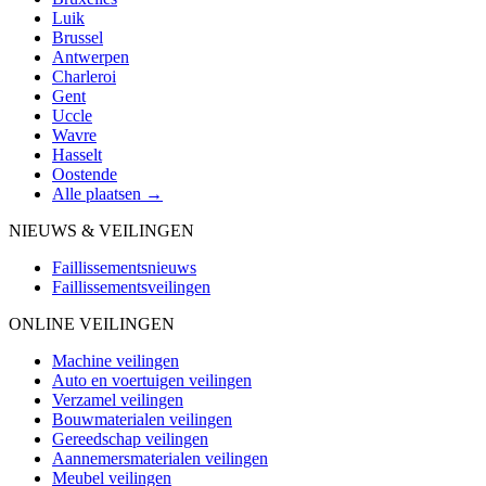
Luik
Brussel
Antwerpen
Charleroi
Gent
Uccle
Wavre
Hasselt
Oostende
Alle plaatsen →
NIEUWS & VEILINGEN
Faillissementsnieuws
Faillissementsveilingen
ONLINE VEILINGEN
Machine veilingen
Auto en voertuigen veilingen
Verzamel veilingen
Bouwmaterialen veilingen
Gereedschap veilingen
Aannemersmaterialen veilingen
Meubel veilingen