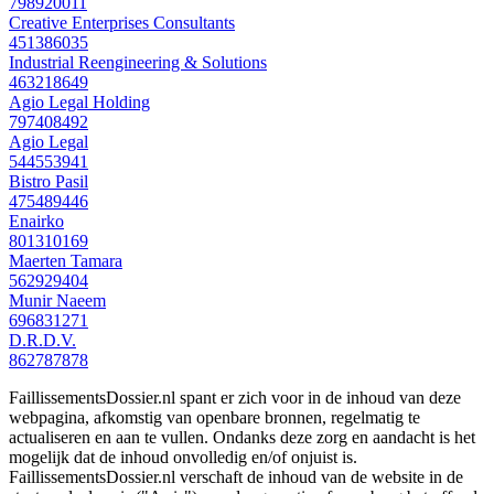
798920011
Creative Enterprises Consultants
451386035
Industrial Reengineering & Solutions
463218649
Agio Legal Holding
797408492
Agio Legal
544553941
Bistro Pasil
475489446
Enairko
801310169
Maerten Tamara
562929404
Munir Naeem
696831271
D.R.D.V.
862787878
FaillissementsDossier.nl spant er zich voor in de inhoud van deze
webpagina, afkomstig van openbare bronnen, regelmatig te
actualiseren en aan te vullen. Ondanks deze zorg en aandacht is het
mogelijk dat de inhoud onvolledig en/of onjuist is.
FaillissementsDossier.nl verschaft de inhoud van de website in de