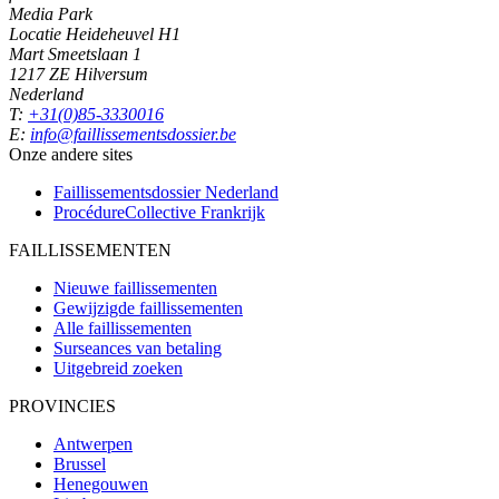
Media Park
Locatie Heideheuvel H1
Mart Smeetslaan 1
1217 ZE Hilversum
Nederland
T:
+31(0)85-3330016
E:
info@faillissementsdossier.be
Onze andere sites
Faillissementsdossier
Nederland
ProcédureCollective
Frankrijk
FAILLISSEMENTEN
Nieuwe faillissementen
Gewijzigde faillissementen
Alle faillissementen
Surseances van betaling
Uitgebreid zoeken
PROVINCIES
Antwerpen
Brussel
Henegouwen