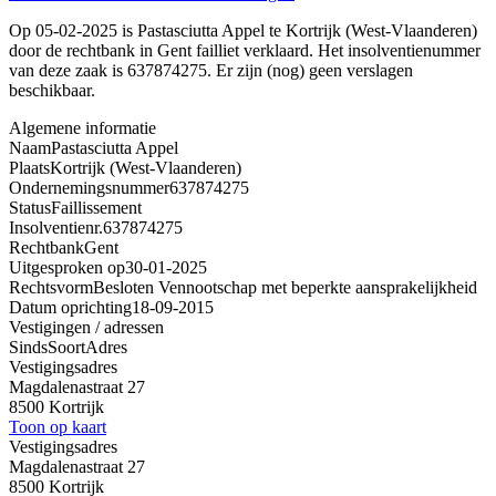
Op 05-02-2025 is Pastasciutta Appel te Kortrijk (West-Vlaanderen)
door de rechtbank in Gent failliet verklaard. Het insolventienummer
van deze zaak is 637874275. Er zijn (nog) geen verslagen
beschikbaar.
Algemene informatie
Naam
Pastasciutta Appel
Plaats
Kortrijk (West-Vlaanderen)
Ondernemingsnummer
637874275
Status
Faillissement
Insolventienr.
637874275
Rechtbank
Gent
Uitgesproken op
30-01-2025
Rechtsvorm
Besloten Vennootschap met beperkte aansprakelijkheid
Datum oprichting
18-09-2015
Vestigingen / adressen
Sinds
Soort
Adres
Vestigingsadres
Magdalenastraat 27
8500 Kortrijk
Toon op kaart
Vestigingsadres
Magdalenastraat 27
8500 Kortrijk