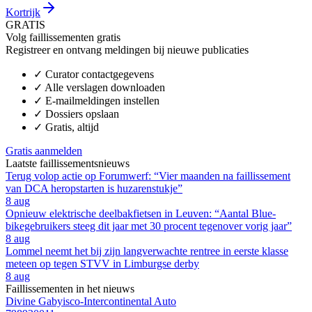
Kortrijk
GRATIS
Volg faillissementen gratis
Registreer en ontvang meldingen bij nieuwe publicaties
✓
Curator contactgegevens
✓
Alle verslagen downloaden
✓
E-mailmeldingen instellen
✓
Dossiers opslaan
✓
Gratis, altijd
Gratis aanmelden
Laatste faillissementsnieuws
Terug volop actie op Forumwerf: “Vier maanden na faillissement
van DCA heropstarten is huzarenstukje”
8 aug
Opnieuw elektrische deelbakfietsen in Leuven: “Aantal Blue-
bikegebruikers steeg dit jaar met 30 procent tegenover vorig jaar”
8 aug
Lommel neemt het bij zijn langverwachte rentree in eerste klasse
meteen op tegen STVV in Limburgse derby
8 aug
Faillissementen in het nieuws
Divine Gabyisco-Intercontinental Auto