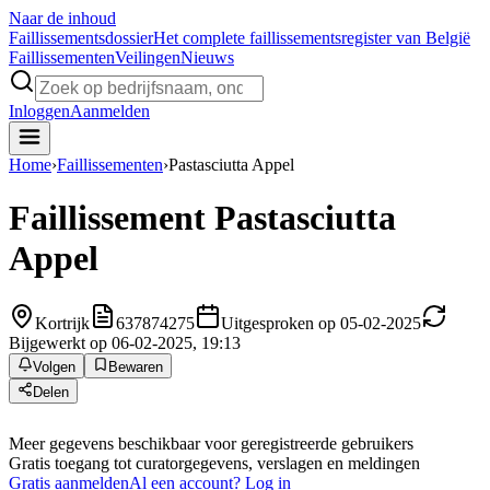
Naar de inhoud
Faillissements
dossier
Het complete faillissementsregister van België
Faillissementen
Veilingen
Nieuws
Inloggen
Aanmelden
Home
›
Faillissementen
›
Pastasciutta Appel
Faillissement
Pastasciutta
Appel
Kortrijk
637874275
Uitgesproken op 05-02-2025
Bijgewerkt op 06-02-2025, 19:13
Volgen
Bewaren
Delen
Meer gegevens beschikbaar voor geregistreerde gebruikers
Gratis toegang tot curatorgegevens, verslagen en meldingen
Gratis aanmelden
Al een account? Log in