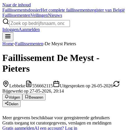
Naar de inhoud
Faillissements
dossier
Het complete faillissementsregister van België
Faillissementen
Veilingen
Nieuws
Inloggen
Aanmelden
Home
›
Faillissementen
›
De Meyst Pieters
Faillissement
De Meyst -
Pieters
Lebbeke
556662115
Uitgesproken op 26-05-2026
Bijgewerkt op 27-05-2026, 20:14
Volgen
Bewaren
Delen
Meer gegevens beschikbaar voor geregistreerde gebruikers
Gratis toegang tot curatorgegevens, verslagen en meldingen
Gratis aanmelden
Al een account? Log in