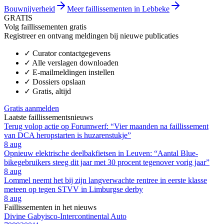
Bouwnijverheid
Meer faillissementen in Lebbeke
GRATIS
Volg faillissementen gratis
Registreer en ontvang meldingen bij nieuwe publicaties
✓
Curator contactgegevens
✓
Alle verslagen downloaden
✓
E-mailmeldingen instellen
✓
Dossiers opslaan
✓
Gratis, altijd
Gratis aanmelden
Laatste faillissementsnieuws
Terug volop actie op Forumwerf: “Vier maanden na faillissement
van DCA heropstarten is huzarenstukje”
8 aug
Opnieuw elektrische deelbakfietsen in Leuven: “Aantal Blue-
bikegebruikers steeg dit jaar met 30 procent tegenover vorig jaar”
8 aug
Lommel neemt het bij zijn langverwachte rentree in eerste klasse
meteen op tegen STVV in Limburgse derby
8 aug
Faillissementen in het nieuws
Divine Gabyisco-Intercontinental Auto