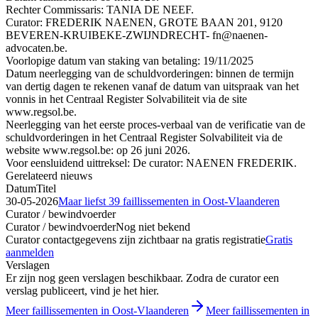
Rechter Commissaris: TANIA DE NEEF.
Curator: FREDERIK NAENEN, GROTE BAAN 201, 9120
BEVEREN-KRUIBEKE-ZWIJNDRECHT- fn@naenen-
advocaten.be.
Voorlopige datum van staking van betaling: 19/11/2025
Datum neerlegging van de schuldvorderingen: binnen de termijn
van dertig dagen te rekenen vanaf de datum van uitspraak van het
vonnis in het Centraal Register Solvabiliteit via de site
www.regsol.be.
Neerlegging van het eerste proces-verbaal van de verificatie van de
schuldvorderingen in het Centraal Register Solvabiliteit via de
website www.regsol.be: op 26 juni 2026.
Voor eensluidend uittreksel: De curator: NAENEN FREDERIK.
Gerelateerd nieuws
Datum
Titel
30-05-2026
Maar liefst 39 faillissementen in Oost-Vlaanderen
Curator / bewindvoerder
Curator / bewindvoerder
Nog niet bekend
Curator contactgegevens zijn zichtbaar na gratis registratie
Gratis
aanmelden
Verslagen
Er zijn nog geen verslagen beschikbaar. Zodra de curator een
verslag publiceert, vind je het hier.
Meer faillissementen in Oost-Vlaanderen
Meer faillissementen in