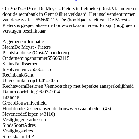
Op 26-05-2026 is De Meyst - Pieters te Lebbeke (Oost-Vlaanderen)
door de rechtbank in Gent failliet verklaard. Het insolventienummer
van deze zaak is 556662115. De (hoofd)activiteit van De Meyst -
Pieters is gespecialiseerde bouwwerkzaamheden. Er zijn (nog) geen
verslagen beschikbaar.
Algemene informatie
Naam
De Meyst - Pieters
Plaats
Lebbeke (Oost-Vlaanderen)
Ondernemingsnummer
556662115
Status
Faillissement
Insolventienr.
556662115
Rechtbank
Gent
Uitgesproken op
19-05-2026
Rechtsvorm
Besloten Vennootschap met beperkte aansprakelijkheid
Datum oprichting
16-07-2014
Branche
Groep
Bouwnijverheid
Hoofdcode
Gespecialiseerde bouwwerkzaamheden (43)
Nevencode
Slopen (43110)
Vestigingen / adressen
Sinds
Soort
Adres
Vestigingsadres
Streekbaan 14 A