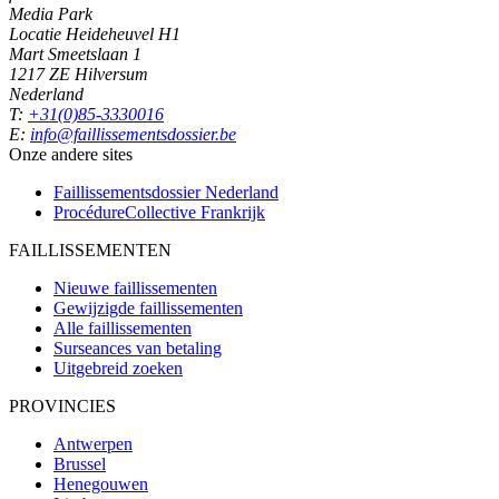
Media Park
Locatie Heideheuvel H1
Mart Smeetslaan 1
1217 ZE Hilversum
Nederland
T:
+31(0)85-3330016
E:
info@faillissementsdossier.be
Onze andere sites
Faillissementsdossier
Nederland
ProcédureCollective
Frankrijk
FAILLISSEMENTEN
Nieuwe faillissementen
Gewijzigde faillissementen
Alle faillissementen
Surseances van betaling
Uitgebreid zoeken
PROVINCIES
Antwerpen
Brussel
Henegouwen