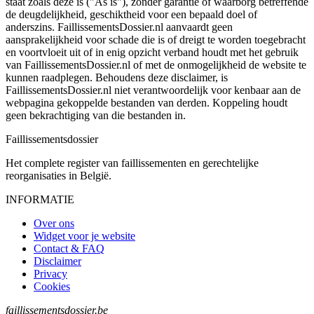
staat zoals deze is ("As is"), zonder garantie of waarborg betreffende
de deugdelijkheid, geschiktheid voor een bepaald doel of
anderszins. FaillissementsDossier.nl aanvaardt geen
aansprakelijkheid voor schade die is of dreigt te worden toegebracht
en voortvloeit uit of in enig opzicht verband houdt met het gebruik
van FaillissementsDossier.nl of met de onmogelijkheid de website te
kunnen raadplegen. Behoudens deze disclaimer, is
FaillissementsDossier.nl niet verantwoordelijk voor kenbaar aan de
webpagina gekoppelde bestanden van derden. Koppeling houdt
geen bekrachtiging van die bestanden in.
Faillissements
dossier
Het complete register van faillissementen en gerechtelijke
reorganisaties in België.
INFORMATIE
Over ons
Widget voor je website
Contact & FAQ
Disclaimer
Privacy
Cookies
faillissementsdossier.be