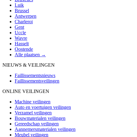
Luik
Brussel
Antwerpen
Charleroi
Gent
Uccle
Wavre
Hasselt
Oostende
Alle plaatsen →
NIEUWS & VEILINGEN
Faillissementsnieuws
Faillissementsveilingen
ONLINE VEILINGEN
Machine veilingen
Auto en voertuigen veilingen
Verzamel veilingen
Bouwmaterialen veilingen
Gereedschap veilingen
Aannemersmaterialen veilingen
Meubel veilingen