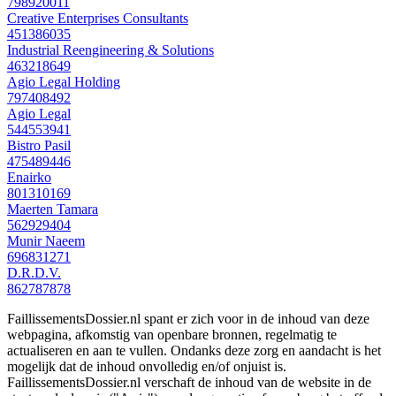
798920011
Creative Enterprises Consultants
451386035
Industrial Reengineering & Solutions
463218649
Agio Legal Holding
797408492
Agio Legal
544553941
Bistro Pasil
475489446
Enairko
801310169
Maerten Tamara
562929404
Munir Naeem
696831271
D.R.D.V.
862787878
FaillissementsDossier.nl spant er zich voor in de inhoud van deze
webpagina, afkomstig van openbare bronnen, regelmatig te
actualiseren en aan te vullen. Ondanks deze zorg en aandacht is het
mogelijk dat de inhoud onvolledig en/of onjuist is.
FaillissementsDossier.nl verschaft de inhoud van de website in de