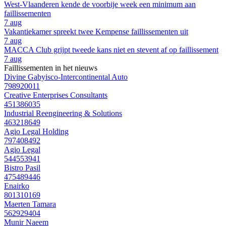
West-Vlaanderen kende de voorbije week een minimum aan
faillissementen
7 aug
Vakantiekamer spreekt twee Kempense faillissementen uit
7 aug
MACCA Club grijpt tweede kans niet en stevent af op faillissement
7 aug
Faillissementen in het nieuws
Divine Gabyisco-Intercontinental Auto
798920011
Creative Enterprises Consultants
451386035
Industrial Reengineering & Solutions
463218649
Agio Legal Holding
797408492
Agio Legal
544553941
Bistro Pasil
475489446
Enairko
801310169
Maerten Tamara
562929404
Munir Naeem