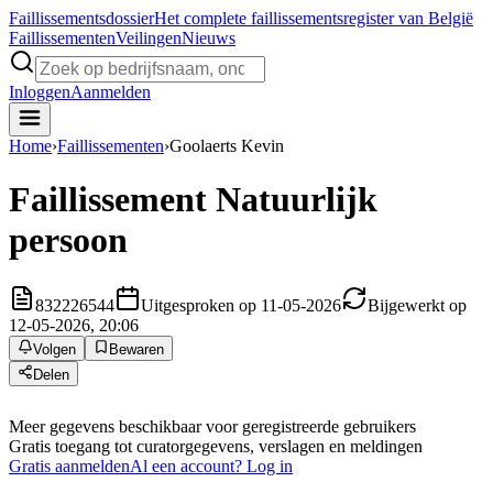
Faillissements
dossier
Het complete faillissementsregister van België
Faillissementen
Veilingen
Nieuws
Inloggen
Aanmelden
Home
›
Faillissementen
›
Goolaerts Kevin
Faillissement
Natuurlijk
persoon
832226544
Uitgesproken op 11-05-2026
Bijgewerkt op
12-05-2026, 20:06
Volgen
Bewaren
Delen
Meer gegevens beschikbaar voor geregistreerde gebruikers
Gratis toegang tot curatorgegevens, verslagen en meldingen
Gratis aanmelden
Al een account? Log in