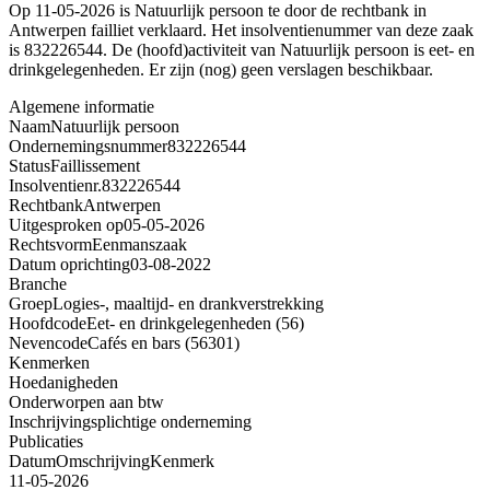
Op 11-05-2026 is Natuurlijk persoon te door de rechtbank in
Antwerpen failliet verklaard. Het insolventienummer van deze zaak
is 832226544. De (hoofd)activiteit van Natuurlijk persoon is eet- en
drinkgelegenheden. Er zijn (nog) geen verslagen beschikbaar.
Algemene informatie
Naam
Natuurlijk persoon
Ondernemingsnummer
832226544
Status
Faillissement
Insolventienr.
832226544
Rechtbank
Antwerpen
Uitgesproken op
05-05-2026
Rechtsvorm
Eenmanszaak
Datum oprichting
03-08-2022
Branche
Groep
Logies-, maaltijd- en drankverstrekking
Hoofdcode
Eet- en drinkgelegenheden (56)
Nevencode
Cafés en bars (56301)
Kenmerken
Hoedanigheden
Onderworpen aan btw
Inschrijvingsplichtige onderneming
Publicaties
Datum
Omschrijving
Kenmerk
11-05-2026