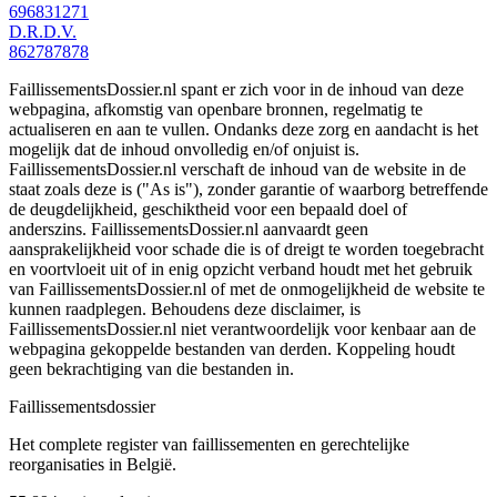
696831271
D.R.D.V.
862787878
FaillissementsDossier.nl spant er zich voor in de inhoud van deze
webpagina, afkomstig van openbare bronnen, regelmatig te
actualiseren en aan te vullen. Ondanks deze zorg en aandacht is het
mogelijk dat de inhoud onvolledig en/of onjuist is.
FaillissementsDossier.nl verschaft de inhoud van de website in de
staat zoals deze is ("As is"), zonder garantie of waarborg betreffende
de deugdelijkheid, geschiktheid voor een bepaald doel of
anderszins. FaillissementsDossier.nl aanvaardt geen
aansprakelijkheid voor schade die is of dreigt te worden toegebracht
en voortvloeit uit of in enig opzicht verband houdt met het gebruik
van FaillissementsDossier.nl of met de onmogelijkheid de website te
kunnen raadplegen. Behoudens deze disclaimer, is
FaillissementsDossier.nl niet verantwoordelijk voor kenbaar aan de
webpagina gekoppelde bestanden van derden. Koppeling houdt
geen bekrachtiging van die bestanden in.
Faillissements
dossier
Het complete register van faillissementen en gerechtelijke
reorganisaties in België.