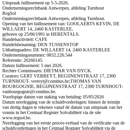
Uitspraak faillissement op 5-5-2026.
Ondernemingsrechtbank Antwerpen, afdeling Turnhout
RegSol
Ondernemingsrechtbank Antwerpen, afdeling Turnhout.
Opening van het faillissement van: GOOLAERTS KEVIN, DE
WILLAERT 14, 2460 KASTERLEE,
geboren op 25/06/1991 in HERENTALS.
Handelsactiviteit: CAFE
Handelsbenaming: DEN TUSSENSTOP
Uitbatingsadres: DE WILLAERT 14, 2460 KASTERLEE
Ondernemingsnummer: 0832.226.544
Referentie: 20260145.
Datum faillissement: 5 mei 2026.
Rechter Commissaris: DIETMAR VAN DYCK.
Curators: GERT VERREYT, BEGIJNENSTRAAT 17, 2300
TURNHOUT- verreyt@comitius.be;THOMAS VAN
BOURGOGNIE, BEGIJNENSTRAAT 17, 2300 TURNHOUT-
vanbourgognie@comitius.be.
Voorlopige datum van staking van betaling: 05/05/2026
Datum neerlegging van de schuldvorderingen: binnen de termijn
van dertig dagen te rekenen vanaf de datum van uitspraak van het
vonnis in het Centraal Register Solvabiliteit via de site
www.regsol.be.
Neerlegging van het eerste proces-verbaal van de verificatie van de
schuldvorderingen in het Centraal Register Solvabiliteit via de