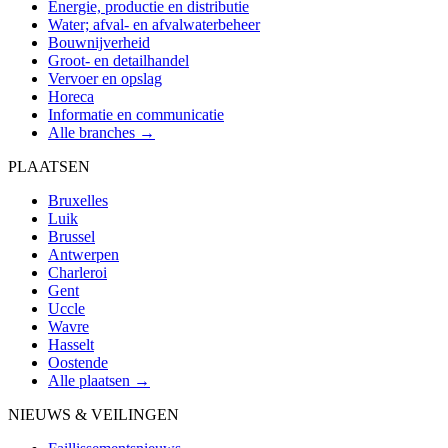
Energie, productie en distributie
Water; afval- en afvalwaterbeheer
Bouwnijverheid
Groot- en detailhandel
Vervoer en opslag
Horeca
Informatie en communicatie
Alle branches →
PLAATSEN
Bruxelles
Luik
Brussel
Antwerpen
Charleroi
Gent
Uccle
Wavre
Hasselt
Oostende
Alle plaatsen →
NIEUWS & VEILINGEN