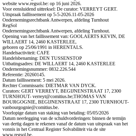
website www.regsol.be: op 16 juni 2026.
Voor eensluidend uittreksel: De curator: VERREYT GERT.
Uitspraak faillissement op 5-5-2026.
11-05-2026
Ondernemingsrechtbank Antwerpen, afdeling Turnhout
RegSol
Ondernemingsrechtbank Antwerpen, afdeling Turnhout.
Opening van het faillissement van: GOOLAERTS KEVIN, DE
WILLAERT 14, 2460 KASTERLEE,
geboren op 25/06/1991 in HERENTALS.
Handelsactiviteit: CAFE
Handelsbenaming: DEN TUSSENSTOP
Uitbatingsadres: DE WILLAERT 14, 2460 KASTERLEE
Ondernemingsnummer: 0832.226.544
Referentie: 20260145.
Datum faillissement: 5 mei 2026.
Rechter Commissaris: DIETMAR VAN DYCK.
Curators: GERT VERREYT, BEGIJNENSTRAAT 17, 2300
TURNHOUT- verreyt@comitius.be;THOMAS VAN
BOURGOGNIE, BEGIJNENSTRAAT 17, 2300 TURNHOUT-
vanbourgognie@comitius.be.
Voorlopige datum van staking van betaling: 05/05/2026
Datum neerlegging van de schuldvorderingen: binnen de termijn
van dertig dagen te rekenen vanaf de datum van uitspraak van het
vonnis in het Centraal Register Solvabiliteit via de site
www.regsol.be.