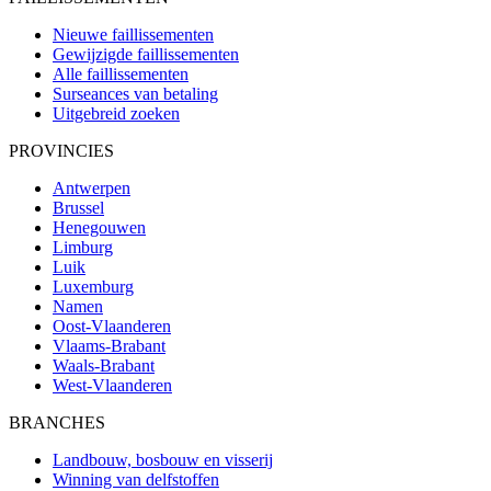
Nieuwe faillissementen
Gewijzigde faillissementen
Alle faillissementen
Surseances van betaling
Uitgebreid zoeken
PROVINCIES
Antwerpen
Brussel
Henegouwen
Limburg
Luik
Luxemburg
Namen
Oost-Vlaanderen
Vlaams-Brabant
Waals-Brabant
West-Vlaanderen
BRANCHES
Landbouw, bosbouw en visserij
Winning van delfstoffen