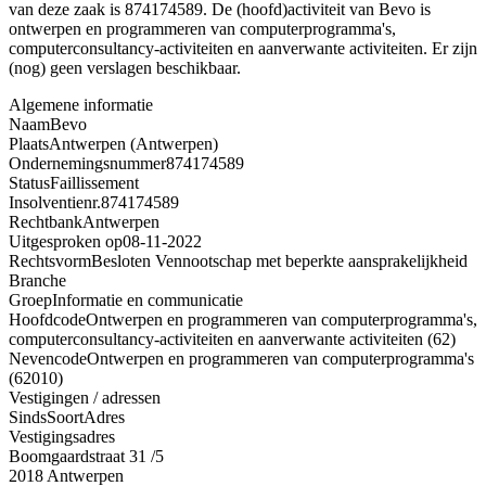
van deze zaak is 874174589. De (hoofd)activiteit van Bevo is
ontwerpen en programmeren van computerprogramma's,
computerconsultancy-activiteiten en aanverwante activiteiten. Er zijn
(nog) geen verslagen beschikbaar.
Algemene informatie
Naam
Bevo
Plaats
Antwerpen (Antwerpen)
Ondernemingsnummer
874174589
Status
Faillissement
Insolventienr.
874174589
Rechtbank
Antwerpen
Uitgesproken op
08-11-2022
Rechtsvorm
Besloten Vennootschap met beperkte aansprakelijkheid
Branche
Groep
Informatie en communicatie
Hoofdcode
Ontwerpen en programmeren van computerprogramma's,
computerconsultancy-activiteiten en aanverwante activiteiten (62)
Nevencode
Ontwerpen en programmeren van computerprogramma's
(62010)
Vestigingen / adressen
Sinds
Soort
Adres
Vestigingsadres
Boomgaardstraat 31 /5
2018 Antwerpen