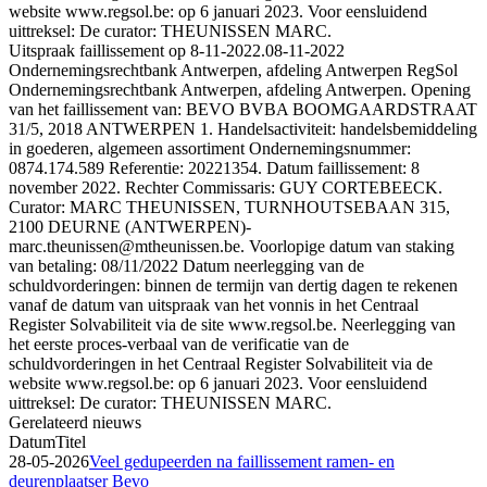
website www.regsol.be: op 6 januari 2023. Voor eensluidend
uittreksel: De curator: THEUNISSEN MARC.
Uitspraak faillissement op 8-11-2022.
08-11-2022
Ondernemingsrechtbank Antwerpen, afdeling Antwerpen RegSol
Ondernemingsrechtbank Antwerpen, afdeling Antwerpen. Opening
van het faillissement van: BEVO BVBA BOOMGAARDSTRAAT
31/5, 2018 ANTWERPEN 1. Handelsactiviteit: handelsbemiddeling
in goederen, algemeen assortiment Ondernemingsnummer:
0874.174.589 Referentie: 20221354. Datum faillissement: 8
november 2022. Rechter Commissaris: GUY CORTEBEECK.
Curator: MARC THEUNISSEN, TURNHOUTSEBAAN 315,
2100 DEURNE (ANTWERPEN)-
marc.theunissen@mtheunissen.be. Voorlopige datum van staking
van betaling: 08/11/2022 Datum neerlegging van de
schuldvorderingen: binnen de termijn van dertig dagen te rekenen
vanaf de datum van uitspraak van het vonnis in het Centraal
Register Solvabiliteit via de site www.regsol.be. Neerlegging van
het eerste proces-verbaal van de verificatie van de
schuldvorderingen in het Centraal Register Solvabiliteit via de
website www.regsol.be: op 6 januari 2023. Voor eensluidend
uittreksel: De curator: THEUNISSEN MARC.
Gerelateerd nieuws
Datum
Titel
28-05-2026
Veel gedupeerden na faillissement ramen- en
deurenplaatser Bevo