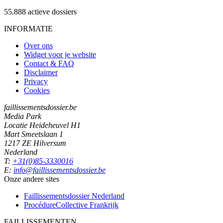
55.888
actieve dossiers
INFORMATIE
Over ons
Widget voor je website
Contact & FAQ
Disclaimer
Privacy
Cookies
faillissementsdossier.be
Media Park
Locatie Heideheuvel H1
Mart Smeetslaan 1
1217 ZE Hilversum
Nederland
T:
+31(0)85-3330016
E:
info@faillissementsdossier.be
Onze andere sites
Faillissementsdossier
Nederland
ProcédureCollective
Frankrijk
FAILLISSEMENTEN