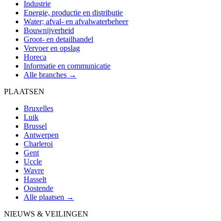
Industrie
Energie, productie en distributie
Water; afval- en afvalwaterbeheer
Bouwnijverheid
Groot- en detailhandel
Vervoer en opslag
Horeca
Informatie en communicatie
Alle branches →
PLAATSEN
Bruxelles
Luik
Brussel
Antwerpen
Charleroi
Gent
Uccle
Wavre
Hasselt
Oostende
Alle plaatsen →
NIEUWS & VEILINGEN