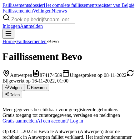
Faillissements
dossier
Het complete faillissementsregister van België
Faillissementen
Veilingen
Nieuws
Inloggen
Aanmelden
Home
›
Faillissementen
›
Bevo
Faillissement
Bevo
Antwerpen
874174589
Uitgesproken op 08-11-2022
Bijgewerkt op 16-11-2022, 01:00
Volgen
Bewaren
Delen
Meer gegevens beschikbaar voor geregistreerde gebruikers
Gratis toegang tot curatorgegevens, verslagen en meldingen
Gratis aanmelden
Al een account? Log in
Op 08-11-2022 is Bevo te Antwerpen (Antwerpen) door de
rechtbank in Antwerpen failliet verklaard. Het insolventienummer