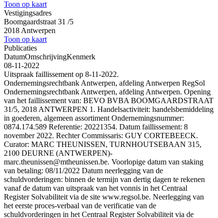
Toon op kaart
Vestigingsadres
Boomgaardstraat 31 /5
2018 Antwerpen
Toon op kaart
Publicaties
Datum
Omschrijving
Kenmerk
08-11-2022
Uitspraak faillissement op 8-11-2022.
Ondernemingsrechtbank Antwerpen, afdeling Antwerpen RegSol
Ondernemingsrechtbank Antwerpen, afdeling Antwerpen. Opening
van het faillissement van: BEVO BVBA BOOMGAARDSTRAAT
31/5, 2018 ANTWERPEN 1. Handelsactiviteit: handelsbemiddeling
in goederen, algemeen assortiment Ondernemingsnummer:
0874.174.589 Referentie: 20221354. Datum faillissement: 8
november 2022. Rechter Commissaris: GUY CORTEBEECK.
Curator: MARC THEUNISSEN, TURNHOUTSEBAAN 315,
2100 DEURNE (ANTWERPEN)-
marc.theunissen@mtheunissen.be. Voorlopige datum van staking
van betaling: 08/11/2022 Datum neerlegging van de
schuldvorderingen: binnen de termijn van dertig dagen te rekenen
vanaf de datum van uitspraak van het vonnis in het Centraal
Register Solvabiliteit via de site www.regsol.be. Neerlegging van
het eerste proces-verbaal van de verificatie van de
schuldvorderingen in het Centraal Register Solvabiliteit via de