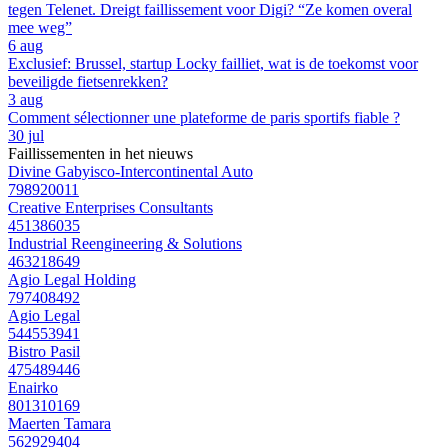
tegen Telenet. Dreigt faillissement voor Digi? “Ze komen overal
mee weg”
6 aug
Exclusief: Brussel, startup Locky failliet, wat is de toekomst voor
beveiligde fietsenrekken?
3 aug
Comment sélectionner une plateforme de paris sportifs fiable ?
30 jul
Faillissementen in het nieuws
Divine Gabyisco-Intercontinental Auto
798920011
Creative Enterprises Consultants
451386035
Industrial Reengineering & Solutions
463218649
Agio Legal Holding
797408492
Agio Legal
544553941
Bistro Pasil
475489446
Enairko
801310169
Maerten Tamara
562929404