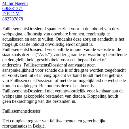
Munir Naeem
696831271
D.R.D.V.
862787878
FaillissementsDossier.nl spant er zich voor in de inhoud van deze
webpagina, afkomstig van openbare bronnen, regelmatig te
actualiseren en aan te vullen. Ondanks deze zorg en aandacht is het
mogelijk dat de inhoud onvolledig en/of onjuist is.
FaillissementsDossier.nl verschaft de inhoud van de website in de
staat zoals deze is ("As is"), zonder garantie of waarborg betreffende
de deugdelijkheid, geschiktheid voor een bepaald doel of
anderszins. FaillissementsDossier.nl aanvaardt geen
aansprakelijkheid voor schade die is of dreigt te worden toegebracht
en voortvloeit uit of in enig opzicht verband houdt met het gebruik
van FaillissementsDossier.nl of met de onmogelijkheid de website te
kunnen raadplegen. Behoudens deze disclaimer, is
FaillissementsDossier.nl niet verantwoordelijk voor kenbaar aan de
webpagina gekoppelde bestanden van derden. Koppeling houdt
geen bekrachtiging van die bestanden in.
Faillissements
dossier
Het complete register van faillissementen en gerechtelijke
reorganisaties in België.