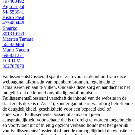
797408492
Agio Legal
544553941
Bistro Pasil
475489446
Enairko
801310169
Maerten Tamara
562929404
Munir Naeem
696831271
D.R.D.V.
862787878
FaillissementsDossier.nl spant er zich voor in de inhoud van deze
webpagina, afkomstig van openbare bronnen, regelmatig te
actualiseren en aan te vullen. Ondanks deze zorg en aandacht is het
mogelijk dat de inhoud onvolledig en/of onjuist is.
FaillissementsDossier.nl verschaft de inhoud van de website in de
staat zoals deze is ("As is"), zonder garantie of waarborg betreffende
de deugdelijkheid, geschiktheid voor een bepaald doel of
anderszins. FaillissementsDossier.nl aanvaardt geen
aansprakelijkheid voor schade die is of dreigt te worden toegebracht
en voortvloeit uit of in enig opzicht verband houdt met het gebruik
van FaillissementsDossier.nl of met de onmogelijkheid de website te