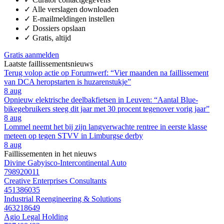
✓
Alle verslagen downloaden
✓
E-mailmeldingen instellen
✓
Dossiers opslaan
✓
Gratis, altijd
Gratis aanmelden
Laatste faillissementsnieuws
Terug volop actie op Forumwerf: “Vier maanden na faillissement
van DCA heropstarten is huzarenstukje”
8 aug
Opnieuw elektrische deelbakfietsen in Leuven: “Aantal Blue-
bikegebruikers steeg dit jaar met 30 procent tegenover vorig jaar”
8 aug
Lommel neemt het bij zijn langverwachte rentree in eerste klasse
meteen op tegen STVV in Limburgse derby
8 aug
Faillissementen in het nieuws
Divine Gabyisco-Intercontinental Auto
798920011
Creative Enterprises Consultants
451386035
Industrial Reengineering & Solutions
463218649
Agio Legal Holding