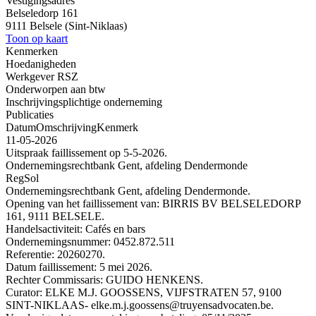
Vestigingsadres
Belseledorp 161
9111 Belsele (Sint-Niklaas)
Toon op kaart
Kenmerken
Hoedanigheden
Werkgever RSZ
Onderworpen aan btw
Inschrijvingsplichtige onderneming
Publicaties
Datum
Omschrijving
Kenmerk
11-05-2026
Uitspraak faillissement op 5-5-2026.
Ondernemingsrechtbank Gent, afdeling Dendermonde
RegSol
Ondernemingsrechtbank Gent, afdeling Dendermonde.
Opening van het faillissement van: BIRRIS BV BELSELEDORP
161, 9111 BELSELE.
Handelsactiviteit: Cafés en bars
Ondernemingsnummer: 0452.872.511
Referentie: 20260270.
Datum faillissement: 5 mei 2026.
Rechter Commissaris: GUIDO HENKENS.
Curator: ELKE M.J. GOOSSENS, VIJFSTRATEN 57, 9100
SINT-NIKLAAS- elke.m.j.goossens@truyensadvocaten.be.