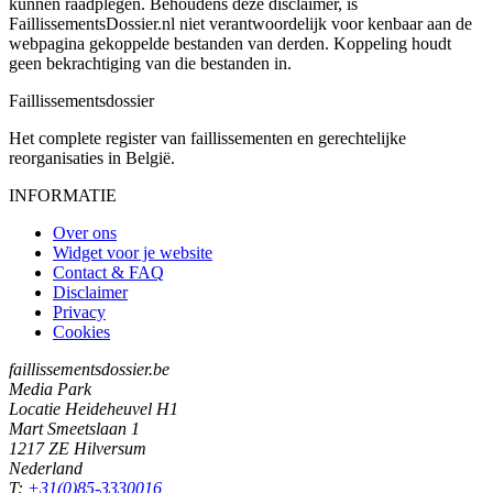
kunnen raadplegen. Behoudens deze disclaimer, is
FaillissementsDossier.nl niet verantwoordelijk voor kenbaar aan de
webpagina gekoppelde bestanden van derden. Koppeling houdt
geen bekrachtiging van die bestanden in.
Faillissements
dossier
Het complete register van faillissementen en gerechtelijke
reorganisaties in België.
INFORMATIE
Over ons
Widget voor je website
Contact & FAQ
Disclaimer
Privacy
Cookies
faillissementsdossier.be
Media Park
Locatie Heideheuvel H1
Mart Smeetslaan 1
1217 ZE Hilversum
Nederland
T:
+31(0)85-3330016