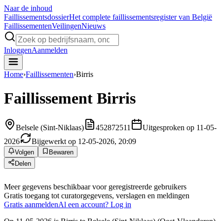
Naar de inhoud
Faillissements
dossier
Het complete faillissementsregister van België
Faillissementen
Veilingen
Nieuws
Inloggen
Aanmelden
Home
›
Faillissementen
›
Birris
Faillissement
Birris
Belsele (Sint-Niklaas)
452872511
Uitgesproken op 11-05-
2026
Bijgewerkt op 12-05-2026, 20:09
Volgen
Bewaren
Delen
Meer gegevens beschikbaar voor geregistreerde gebruikers
Gratis toegang tot curatorgegevens, verslagen en meldingen
Gratis aanmelden
Al een account? Log in