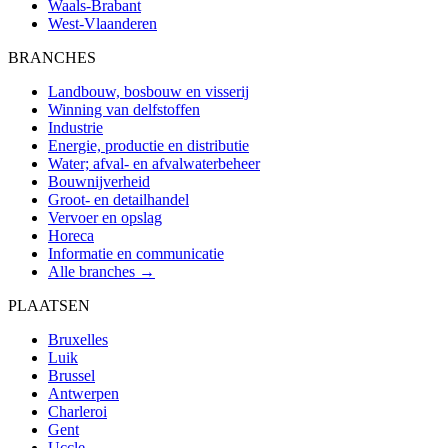
Waals-Brabant
West-Vlaanderen
BRANCHES
Landbouw, bosbouw en visserij
Winning van delfstoffen
Industrie
Energie, productie en distributie
Water; afval- en afvalwaterbeheer
Bouwnijverheid
Groot- en detailhandel
Vervoer en opslag
Horeca
Informatie en communicatie
Alle branches →
PLAATSEN
Bruxelles
Luik
Brussel
Antwerpen
Charleroi
Gent
Uccle