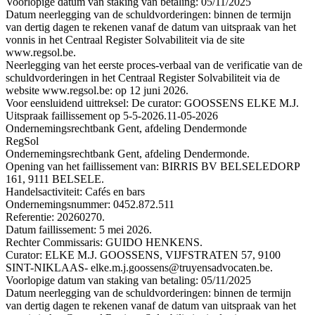
Voorlopige datum van staking van betaling: 05/11/2025
Datum neerlegging van de schuldvorderingen: binnen de termijn
van dertig dagen te rekenen vanaf de datum van uitspraak van het
vonnis in het Centraal Register Solvabiliteit via de site
www.regsol.be.
Neerlegging van het eerste proces-verbaal van de verificatie van de
schuldvorderingen in het Centraal Register Solvabiliteit via de
website www.regsol.be: op 12 juni 2026.
Voor eensluidend uittreksel: De curator: GOOSSENS ELKE M.J.
Uitspraak faillissement op 5-5-2026.
11-05-2026
Ondernemingsrechtbank Gent, afdeling Dendermonde
RegSol
Ondernemingsrechtbank Gent, afdeling Dendermonde.
Opening van het faillissement van: BIRRIS BV BELSELEDORP
161, 9111 BELSELE.
Handelsactiviteit: Cafés en bars
Ondernemingsnummer: 0452.872.511
Referentie: 20260270.
Datum faillissement: 5 mei 2026.
Rechter Commissaris: GUIDO HENKENS.
Curator: ELKE M.J. GOOSSENS, VIJFSTRATEN 57, 9100
SINT-NIKLAAS- elke.m.j.goossens@truyensadvocaten.be.
Voorlopige datum van staking van betaling: 05/11/2025
Datum neerlegging van de schuldvorderingen: binnen de termijn
van dertig dagen te rekenen vanaf de datum van uitspraak van het