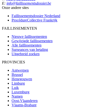
E:
info@faillissementsdossier.be
Onze andere sites
Faillissementsdossier
Nederland
ProcédureCollective
Frankrijk
FAILLISSEMENTEN
Nieuwe faillissementen
Gewijzigde faillissementen
Alle faillissementen
Surseances van betaling
Uitgebreid zoeken
PROVINCIES
Antwerpen
Brussel
Henegouwen
Limburg
Luik
Luxemburg
Namen
Oost-Vlaanderen
Vlaams-Brabant