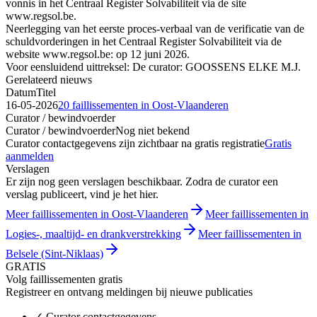
vonnis in het Centraal Register Solvabiliteit via de site
www.regsol.be.
Neerlegging van het eerste proces-verbaal van de verificatie van de
schuldvorderingen in het Centraal Register Solvabiliteit via de
website www.regsol.be: op 12 juni 2026.
Voor eensluidend uittreksel: De curator: GOOSSENS ELKE M.J.
Gerelateerd nieuws
Datum
Titel
16-05-2026
20 faillissementen in Oost-Vlaanderen
Curator / bewindvoerder
Curator / bewindvoerder
Nog niet bekend
Curator contactgegevens zijn zichtbaar na gratis registratie
Gratis
aanmelden
Verslagen
Er zijn nog geen verslagen beschikbaar. Zodra de curator een
verslag publiceert, vind je het hier.
Meer faillissementen in Oost-Vlaanderen
Meer faillissementen in
Logies-, maaltijd- en drankverstrekking
Meer faillissementen in
Belsele (Sint-Niklaas)
GRATIS
Volg faillissementen gratis
Registreer en ontvang meldingen bij nieuwe publicaties
✓
Curator contactgegevens