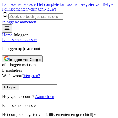
Faillissements
dossier
Het complete faillissementsregister van België
Faillissementen
Veilingen
Nieuws
Inloggen
Aanmelden
Home
›
Inloggen
Faillissements
dossier
Inloggen op je account
Inloggen met Google
of inloggen met e-mail
E-mailadres
Wachtwoord
Vergeten?
Inloggen
Nog geen account?
Aanmelden
Faillissements
dossier
Het complete register van faillissementen en gerechtelijke