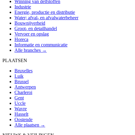
Winning van delfstoffen
Industrie
Energie, productie en distributie
Water; afval- en afvalwaterbeheer
Bouwnijverheid
Groot- en detailhandel
Vervoer en opslag
Horeca
Informatie en communicatie
Alle branches →
PLAATSEN
Bruxelles
Luik
Brussel
Antwerpen
Charleroi
Gent
Uccle
Wavre
Hasselt
Oostende
Alle plaatsen →