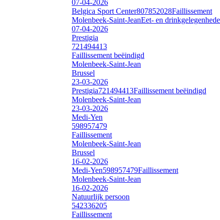
07-04-2026
Belgica Sport Center
807852028
Faillissement
Molenbeek-Saint-Jean
Eet- en drinkgelegenhed
07-04-2026
Prestigia
721494413
Faillissement beëindigd
Molenbeek-Saint-Jean
Brussel
23-03-2026
Prestigia
721494413
Faillissement beëindigd
Molenbeek-Saint-Jean
23-03-2026
Medi-Yen
598957479
Faillissement
Molenbeek-Saint-Jean
Brussel
16-02-2026
Medi-Yen
598957479
Faillissement
Molenbeek-Saint-Jean
16-02-2026
Natuurlijk persoon
542336205
Faillissement