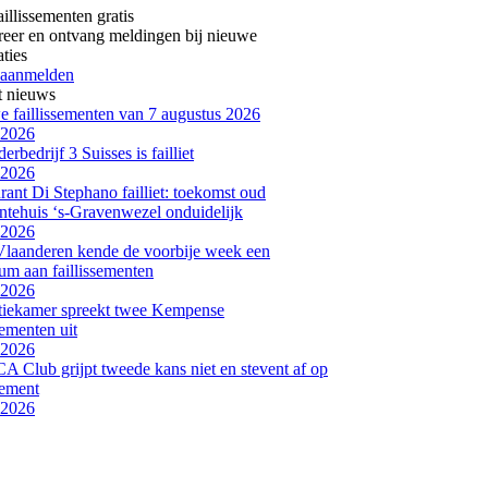
aillissementen gratis
reer en ontvang meldingen bij nieuwe
aties
 aanmelden
t nieuws
 faillissementen van 7 augustus 2026
-2026
erbedrijf 3 Suisses is failliet
-2026
rant Di Stephano failliet: toekomst oud
tehuis ‘s-Gravenwezel onduidelijk
-2026
laanderen kende de voorbije week een
m aan faillissementen
-2026
tiekamer spreekt twee Kempense
sementen uit
-2026
Club grijpt tweede kans niet en stevent af op
sement
-2026