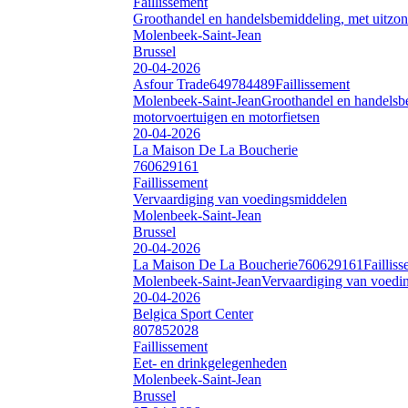
Faillissement
Groothandel en handelsbemiddeling, met uitzon
Molenbeek-Saint-Jean
Brussel
20-04-2026
Asfour Trade
649784489
Faillissement
Molenbeek-Saint-Jean
Groothandel en handelsbe
motorvoertuigen en motorfietsen
20-04-2026
La Maison De La Boucherie
760629161
Faillissement
Vervaardiging van voedingsmiddelen
Molenbeek-Saint-Jean
Brussel
20-04-2026
La Maison De La Boucherie
760629161
Faillis
Molenbeek-Saint-Jean
Vervaardiging van voedi
20-04-2026
Belgica Sport Center
807852028
Faillissement
Eet- en drinkgelegenheden
Molenbeek-Saint-Jean
Brussel