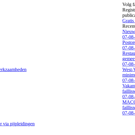
Volg f
Regist
public
Gratis
Recen
Nieuwe
07-08
Postord
07-08
Restau
gemeen
07-08
werkzaamheden
West-V
minimu
07-08
Vakan
faillis
07-08
MACCA 
faillis
07-08
r via pijpleidingen