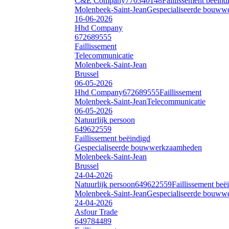
C&E Company
770340148
Faillissement beëind
Molenbeek-Saint-Jean
Gespecialiseerde bouw
16-06-2026
Hhd Company
672689555
Faillissement
Telecommunicatie
Molenbeek-Saint-Jean
Brussel
06-05-2026
Hhd Company
672689555
Faillissement
Molenbeek-Saint-Jean
Telecommunicatie
06-05-2026
Natuurlijk persoon
649622559
Faillissement beëindigd
Gespecialiseerde bouwwerkzaamheden
Molenbeek-Saint-Jean
Brussel
24-04-2026
Natuurlijk persoon
649622559
Faillissement beë
Molenbeek-Saint-Jean
Gespecialiseerde bouw
24-04-2026
Asfour Trade
649784489