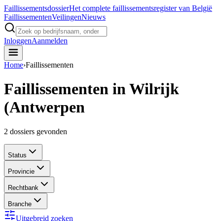
Faillissements
dossier
Het complete faillissementsregister van België
Faillissementen
Veilingen
Nieuws
Inloggen
Aanmelden
Home
›
Faillissementen
Faillissementen in Wilrijk
(Antwerpen
2
dossiers gevonden
Status
Provincie
Rechtbank
Branche
Uitgebreid zoeken