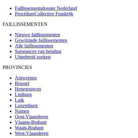
Faillissementsdossier
Nederland
ProcédureCollective
Frankrijk
FAILLISSEMENTEN
Nieuwe faillissementen
Gewijzigde faillissementen
Alle faillissementen
Surseances van betaling
Uitgebreid zoeken
PROVINCIES
Antwerpen
Brussel
Henegouwen
Limburg
Luik
Luxemburg
Namen
Oost-Vlaanderen
Vlaams-Brabant
Waals-Brabant
West-Vlaanderen