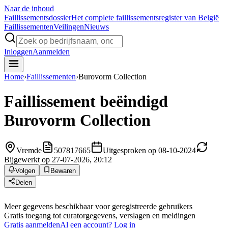
Naar de inhoud
Faillissements
dossier
Het complete faillissementsregister van België
Faillissementen
Veilingen
Nieuws
Inloggen
Aanmelden
Home
›
Faillissementen
›
Burovorm Collection
Faillissement beëindigd
Burovorm Collection
Vremde
507817665
Uitgesproken op 08-10-2024
Bijgewerkt op 27-07-2026, 20:12
Volgen
Bewaren
Delen
Meer gegevens beschikbaar voor geregistreerde gebruikers
Gratis toegang tot curatorgegevens, verslagen en meldingen
Gratis aanmelden
Al een account? Log in