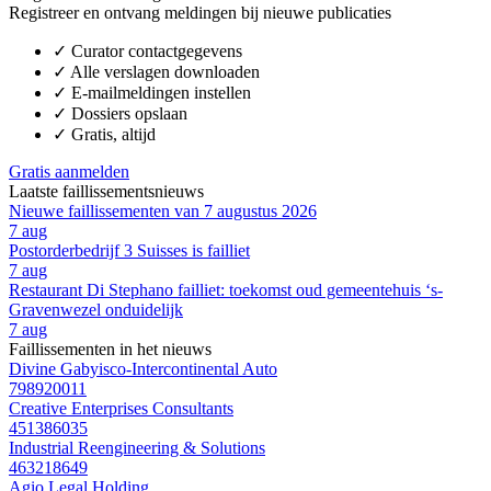
Registreer en ontvang meldingen bij nieuwe publicaties
✓
Curator contactgegevens
✓
Alle verslagen downloaden
✓
E-mailmeldingen instellen
✓
Dossiers opslaan
✓
Gratis, altijd
Gratis aanmelden
Laatste faillissementsnieuws
Nieuwe faillissementen van 7 augustus 2026
7 aug
Postorderbedrijf 3 Suisses is failliet
7 aug
Restaurant Di Stephano failliet: toekomst oud gemeentehuis ‘s-
Gravenwezel onduidelijk
7 aug
Faillissementen in het nieuws
Divine Gabyisco-Intercontinental Auto
798920011
Creative Enterprises Consultants
451386035
Industrial Reengineering & Solutions
463218649
Agio Legal Holding