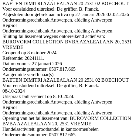
BAETEN DIMITRI AZALEALAAN 20 2531 02 BOECHOUT
Voor eensluidend uittreksel: De griffier, B. Franck.
Afgesloten door gebrek aan activa op 27 januari 2026.
02-02-2026
Ondernemingsrechtbank Antwerpen, afdeling Antwerpen
RegSol
Ondernemingsrechtbank Antwerpen, afdeling Antwerpen.
Sluiting faillissement wegens ontoereikend actief van:
BUROVORM COLLECTION BVBA AZALEALAAN 20, 2531
VREMDE.
Geopend op 8 oktober 2024.
Referentie: 20241111.
Datum vonnis: 27 januari 2026.
Ondernemingsnummer: 0507.817.665
Aangeduide vereffenaar(s):
BAETEN DIMITRI AZALEALAAN 20 2531 02 BOECHOUT
Voor eensluidend uittreksel: De griffier, B. Franck.
08-10-2024
Uitspraak faillissement op 8-10-2024.
Ondernemingsrechtbank Antwerpen, afdeling Antwerpen
RegSol
Ondernemingsrechtbank Antwerpen, afdeling Antwerpen.
Opening van het faillissement van: BUROVORM COLLECTION
BVBA AZALEALAAN 20, 2531 VREMDE.
Handelsactiviteit: groothandel in kantoormeubelen
Ondernemingsnummer: 0507.817.665