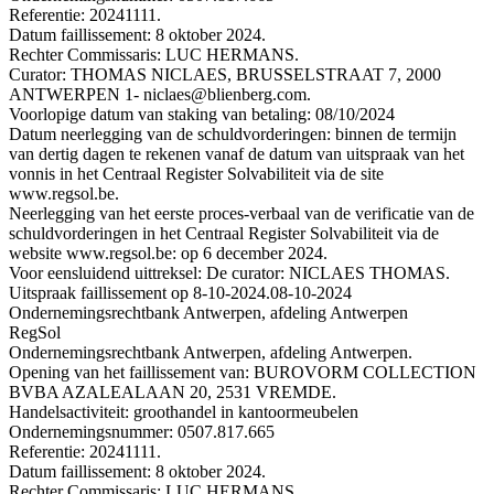
Referentie: 20241111.
Datum faillissement: 8 oktober 2024.
Rechter Commissaris: LUC HERMANS.
Curator: THOMAS NICLAES, BRUSSELSTRAAT 7, 2000
ANTWERPEN 1- niclaes@blienberg.com.
Voorlopige datum van staking van betaling: 08/10/2024
Datum neerlegging van de schuldvorderingen: binnen de termijn
van dertig dagen te rekenen vanaf de datum van uitspraak van het
vonnis in het Centraal Register Solvabiliteit via de site
www.regsol.be.
Neerlegging van het eerste proces-verbaal van de verificatie van de
schuldvorderingen in het Centraal Register Solvabiliteit via de
website www.regsol.be: op 6 december 2024.
Voor eensluidend uittreksel: De curator: NICLAES THOMAS.
Uitspraak faillissement op 8-10-2024.
08-10-2024
Ondernemingsrechtbank Antwerpen, afdeling Antwerpen
RegSol
Ondernemingsrechtbank Antwerpen, afdeling Antwerpen.
Opening van het faillissement van: BUROVORM COLLECTION
BVBA AZALEALAAN 20, 2531 VREMDE.
Handelsactiviteit: groothandel in kantoormeubelen
Ondernemingsnummer: 0507.817.665
Referentie: 20241111.
Datum faillissement: 8 oktober 2024.
Rechter Commissaris: LUC HERMANS.