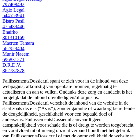
797408492
Agio Legal
544553941
Bistro Pasil
475489446
Enairko
801310169
Maerten Tamara
562929404
Munir Naeem
696831271
D.R.D.V.
862787878
FaillissementsDossier.nl spant er zich voor in de inhoud van deze
webpagina, afkomstig van openbare bronnen, regelmatig te
actualiseren en aan te vullen. Ondanks deze zorg en aandacht is het
mogelijk dat de inhoud onvolledig en/of onjuist is.
FaillissementsDossier.nl verschaft de inhoud van de website in de
staat zoals deze is ("As is"), zonder garantie of waarborg betreffende
de deugdelijkheid, geschiktheid voor een bepaald doel of
anderszins. FaillissementsDossier.nl aanvaardt geen
aansprakelijkheid voor schade die is of dreigt te worden toegebracht
en voortvloeit uit of in enig opzicht verband houdt met het gebruik
van FaillissementsDossier.nl of met de onmogelijkheid de website te