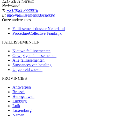
1217 ZE Hilversum
Nederland
T:
+31(0)85-3330016
E:
info@faillissementsdossier.be
Onze andere sites
Faillissementsdossier
Nederland
ProcédureCollective
Frankrijk
FAILLISSEMENTEN
Nieuwe faillissementen
Gewijzigde faillissementen
Alle faillissementen
Surseances van betaling
Uitgebreid zoeken
PROVINCIES
Antwerpen
Brussel
Henegouwen
Limburg
Luik
Luxemburg
Namen