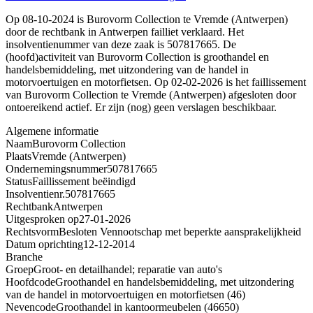
Op 08-10-2024 is Burovorm Collection te Vremde (Antwerpen)
door de rechtbank in Antwerpen failliet verklaard. Het
insolventienummer van deze zaak is 507817665. De
(hoofd)activiteit van Burovorm Collection is groothandel en
handelsbemiddeling, met uitzondering van de handel in
motorvoertuigen en motorfietsen. Op 02-02-2026 is het faillissement
van Burovorm Collection te Vremde (Antwerpen) afgesloten door
ontoereikend actief. Er zijn (nog) geen verslagen beschikbaar.
Algemene informatie
Naam
Burovorm Collection
Plaats
Vremde (Antwerpen)
Ondernemingsnummer
507817665
Status
Faillissement beëindigd
Insolventienr.
507817665
Rechtbank
Antwerpen
Uitgesproken op
27-01-2026
Rechtsvorm
Besloten Vennootschap met beperkte aansprakelijkheid
Datum oprichting
12-12-2014
Branche
Groep
Groot- en detailhandel; reparatie van auto's
Hoofdcode
Groothandel en handelsbemiddeling, met uitzondering
van de handel in motorvoertuigen en motorfietsen (46)
Nevencode
Groothandel in kantoormeubelen (46650)