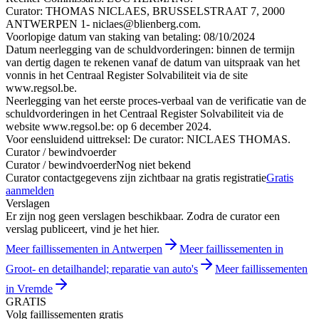
Curator: THOMAS NICLAES, BRUSSELSTRAAT 7, 2000
ANTWERPEN 1- niclaes@blienberg.com.
Voorlopige datum van staking van betaling: 08/10/2024
Datum neerlegging van de schuldvorderingen: binnen de termijn
van dertig dagen te rekenen vanaf de datum van uitspraak van het
vonnis in het Centraal Register Solvabiliteit via de site
www.regsol.be.
Neerlegging van het eerste proces-verbaal van de verificatie van de
schuldvorderingen in het Centraal Register Solvabiliteit via de
website www.regsol.be: op 6 december 2024.
Voor eensluidend uittreksel: De curator: NICLAES THOMAS.
Curator / bewindvoerder
Curator / bewindvoerder
Nog niet bekend
Curator contactgegevens zijn zichtbaar na gratis registratie
Gratis
aanmelden
Verslagen
Er zijn nog geen verslagen beschikbaar. Zodra de curator een
verslag publiceert, vind je het hier.
Meer faillissementen in Antwerpen
Meer faillissementen in
Groot- en detailhandel; reparatie van auto's
Meer faillissementen
in Vremde
GRATIS
Volg faillissementen gratis