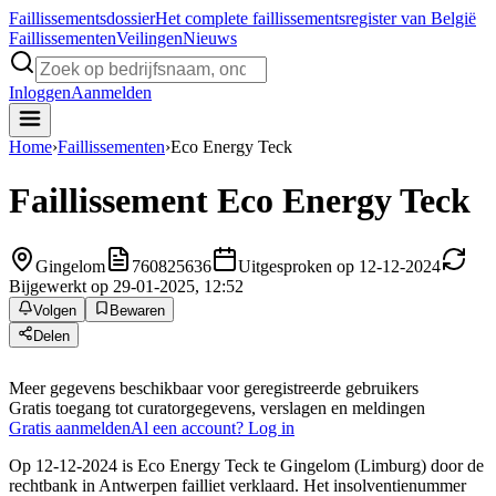
Faillissements
dossier
Het complete faillissementsregister van België
Faillissementen
Veilingen
Nieuws
Inloggen
Aanmelden
Home
›
Faillissementen
›
Eco Energy Teck
Faillissement
Eco Energy Teck
Gingelom
760825636
Uitgesproken op 12-12-2024
Bijgewerkt op 29-01-2025, 12:52
Volgen
Bewaren
Delen
Meer gegevens beschikbaar voor geregistreerde gebruikers
Gratis toegang tot curatorgegevens, verslagen en meldingen
Gratis aanmelden
Al een account? Log in
Op 12-12-2024 is Eco Energy Teck te Gingelom (Limburg) door de
rechtbank in Antwerpen failliet verklaard. Het insolventienummer