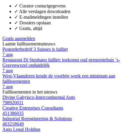
✓
Curator contactgegevens
✓
Alle verslagen downloaden
✓
E-mailmeldingen instellen
✓
Dossiers opslaan
✓
Gratis, altijd
Gratis aanmelden
Laatste faillissementsnieuws
Postorderbedrijf 3 Suisses is failliet
7 aug
Restaurant Di Stephano failliet: toekomst oud gemeentehuis ‘s-
Gravenwezel onduidelijk
7 aug
West-Vlaanderen kende de voorbije week een minimum aan
faillissementen
7 aug
Faillissementen in het nieuws
Divine Gabyisco-Intercontinental Auto
798920011
Creative Enterprises Consultants
451386035
Industrial Reengineering & Solutions
463218649
Agio Legal Holding