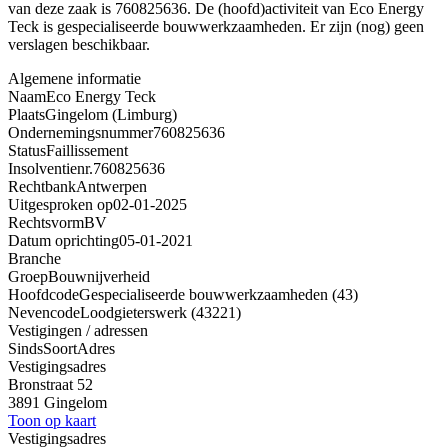
van deze zaak is 760825636. De (hoofd)activiteit van Eco Energy
Teck is gespecialiseerde bouwwerkzaamheden. Er zijn (nog) geen
verslagen beschikbaar.
Algemene informatie
Naam
Eco Energy Teck
Plaats
Gingelom (Limburg)
Ondernemingsnummer
760825636
Status
Faillissement
Insolventienr.
760825636
Rechtbank
Antwerpen
Uitgesproken op
02-01-2025
Rechtsvorm
BV
Datum oprichting
05-01-2021
Branche
Groep
Bouwnijverheid
Hoofdcode
Gespecialiseerde bouwwerkzaamheden (43)
Nevencode
Loodgieterswerk (43221)
Vestigingen / adressen
Sinds
Soort
Adres
Vestigingsadres
Bronstraat 52
3891 Gingelom
Toon op kaart
Vestigingsadres