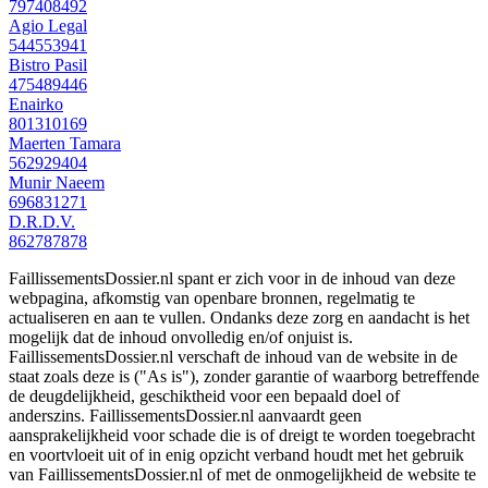
797408492
Agio Legal
544553941
Bistro Pasil
475489446
Enairko
801310169
Maerten Tamara
562929404
Munir Naeem
696831271
D.R.D.V.
862787878
FaillissementsDossier.nl spant er zich voor in de inhoud van deze
webpagina, afkomstig van openbare bronnen, regelmatig te
actualiseren en aan te vullen. Ondanks deze zorg en aandacht is het
mogelijk dat de inhoud onvolledig en/of onjuist is.
FaillissementsDossier.nl verschaft de inhoud van de website in de
staat zoals deze is ("As is"), zonder garantie of waarborg betreffende
de deugdelijkheid, geschiktheid voor een bepaald doel of
anderszins. FaillissementsDossier.nl aanvaardt geen
aansprakelijkheid voor schade die is of dreigt te worden toegebracht
en voortvloeit uit of in enig opzicht verband houdt met het gebruik
van FaillissementsDossier.nl of met de onmogelijkheid de website te