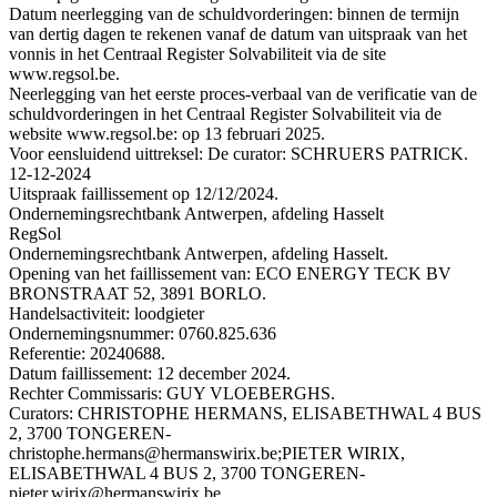
Datum neerlegging van de schuldvorderingen: binnen de termijn
van dertig dagen te rekenen vanaf de datum van uitspraak van het
vonnis in het Centraal Register Solvabiliteit via de site
www.regsol.be.
Neerlegging van het eerste proces-verbaal van de verificatie van de
schuldvorderingen in het Centraal Register Solvabiliteit via de
website www.regsol.be: op 13 februari 2025.
Voor eensluidend uittreksel: De curator: SCHRUERS PATRICK.
12-12-2024
Uitspraak faillissement op 12/12/2024.
Ondernemingsrechtbank Antwerpen, afdeling Hasselt
RegSol
Ondernemingsrechtbank Antwerpen, afdeling Hasselt.
Opening van het faillissement van: ECO ENERGY TECK BV
BRONSTRAAT 52, 3891 BORLO.
Handelsactiviteit: loodgieter
Ondernemingsnummer: 0760.825.636
Referentie: 20240688.
Datum faillissement: 12 december 2024.
Rechter Commissaris: GUY VLOEBERGHS.
Curators: CHRISTOPHE HERMANS, ELISABETHWAL 4 BUS
2, 3700 TONGEREN-
christophe.hermans@hermanswirix.be;PIETER WIRIX,
ELISABETHWAL 4 BUS 2, 3700 TONGEREN-
pieter.wirix@hermanswirix.be.