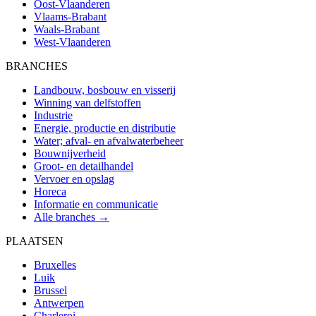
Oost-Vlaanderen
Vlaams-Brabant
Waals-Brabant
West-Vlaanderen
BRANCHES
Landbouw, bosbouw en visserij
Winning van delfstoffen
Industrie
Energie, productie en distributie
Water; afval- en afvalwaterbeheer
Bouwnijverheid
Groot- en detailhandel
Vervoer en opslag
Horeca
Informatie en communicatie
Alle branches →
PLAATSEN
Bruxelles
Luik
Brussel
Antwerpen
Charleroi