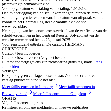
pieter.wirix@hermanswirix.be.
Voorlopige datum van staking van betaling: 12/12/2024
Datum neerlegging van de schuldvorderingen: binnen de termijn
van dertig dagen te rekenen vanaf de datum van uitspraak van het
vonnis in het Centraal Register Solvabiliteit via de site
www.regsol.be.
Neerlegging van het eerste proces-verbaal van de verificatie van de
schuldvorderingen in het Centraal Register Solvabiliteit via de
website www.regsol.be: op 23 januari 2025.
Voor eensluidend uittreksel: De curator: HERMANS
CHRISTOPHE.
Curator / bewindvoerder
Curator / bewindvoerder
Nog niet bekend
Curator contactgegevens zijn zichtbaar na gratis registratie
Gratis
aanmelden
Verslagen
Er zijn nog geen verslagen beschikbaar. Zodra de curator een
verslag publiceert, vind je het hier.
Meer faillissementen in Limburg
Meer faillissementen in
Bouwnijverheid
Meer faillissementen in Gingelom
GRATIS
Volg faillissementen gratis
Registreer en ontvang meldingen bij nieuwe publicaties