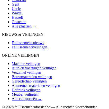
Gent
Uccle
Wavre
Hasselt
Oostende
Alle plaatsen →
NIEUWS & VEILINGEN
Faillissementsnieuws
Faillissementsveilingen
ONLINE VEILINGEN
Machine veilingen
Auto en voertuigen veilingen
Verzamel veilingen
Bouwmaterialen veilingen
Gereedschap veilingen
Aannemersmaterialen veilingen
Heftruck veilingen
Meubel veilingen
Alle categorieën →
© 2026 faillissementsdossier.be — Alle rechten voorbehouden