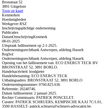
Bronstraat 52
3891 Gingelom
Toon op kaart
Kenmerken
Hoedanigheden
Werkgever RSZ
Inschrijvingsplichtige onderneming
Publicaties
Datum
Omschrijving
Kenmerk
08-01-2025
Uitspraak faillissement op 2-1-2025.
Ondernemingsrechtbank Antwerpen, afdeling Hasselt
RegSol
Ondernemingsrechtbank Antwerpen, afdeling Hasselt.
Opening van het faillissement van: ECO ENERGY TECK BV
BRONSTRAAT 52, 3891 BORLO.
Handelsactiviteit: loodgieter
Handelsbenaming: ECO ENERGY TECK
Uitbatingsadres: BRONSTRAAT 52, 3891 BORLO
Ondernemingsnummer: 0760.825.636
Referentie: 20240746.
Datum faillissement: 2 januari 2025.
Rechter Commissaris: PATRICK PONCELET.
Curator: PATRICK SCHRUERS, KEMPISCHE KAAI 7C/1.01,
3500 HASSELT- patrick.schruers@schruers-advocaten.be.