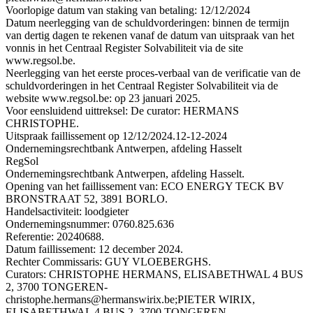
Voorlopige datum van staking van betaling: 12/12/2024
Datum neerlegging van de schuldvorderingen: binnen de termijn
van dertig dagen te rekenen vanaf de datum van uitspraak van het
vonnis in het Centraal Register Solvabiliteit via de site
www.regsol.be.
Neerlegging van het eerste proces-verbaal van de verificatie van de
schuldvorderingen in het Centraal Register Solvabiliteit via de
website www.regsol.be: op 23 januari 2025.
Voor eensluidend uittreksel: De curator: HERMANS
CHRISTOPHE.
Uitspraak faillissement op 12/12/2024.
12-12-2024
Ondernemingsrechtbank Antwerpen, afdeling Hasselt
RegSol
Ondernemingsrechtbank Antwerpen, afdeling Hasselt.
Opening van het faillissement van: ECO ENERGY TECK BV
BRONSTRAAT 52, 3891 BORLO.
Handelsactiviteit: loodgieter
Ondernemingsnummer: 0760.825.636
Referentie: 20240688.
Datum faillissement: 12 december 2024.
Rechter Commissaris: GUY VLOEBERGHS.
Curators: CHRISTOPHE HERMANS, ELISABETHWAL 4 BUS
2, 3700 TONGEREN-
christophe.hermans@hermanswirix.be;PIETER WIRIX,
ELISABETHWAL 4 BUS 2, 3700 TONGEREN-