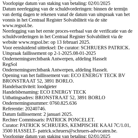
Voorlopige datum van staking van betaling: 02/01/2025
Datum neerlegging van de schuldvorderingen: binnen de termijn
van dertig dagen te rekenen vanaf de datum van uitspraak van het
vonnis in het Centraal Register Solvabiliteit via de site
www.regsol.be.
Neerlegging van het eerste proces-verbaal van de verificatie van de
schuldvorderingen in het Centraal Register Solvabiliteit via de
website www.regsol.be: op 13 februari 2025.
Voor eensluidend uittreksel: De curator: SCHRUERS PATRICK.
Uitspraak faillissement op 2-1-2025.
08-01-2025
Ondernemingsrechtbank Antwerpen, afdeling Hasselt
RegSol
Ondernemingsrechtbank Antwerpen, afdeling Hasselt.
Opening van het faillissement van: ECO ENERGY TECK BV
BRONSTRAAT 52, 3891 BORLO.
Handelsactiviteit: loodgieter
Handelsbenaming: ECO ENERGY TECK
Uitbatingsadres: BRONSTRAAT 52, 3891 BORLO
Ondernemingsnummer: 0760.825.636
Referentie: 20240746.
Datum faillissement: 2 januari 2025.
Rechter Commissaris: PATRICK PONCELET.
Curator: PATRICK SCHRUERS, KEMPISCHE KAAI 7C/1.01,
3500 HASSELT- patrick.schruers@schruers-advocaten.be.
Voorlopige datum van staking van betaling: 02/01/2025