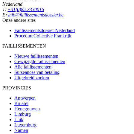
Nederland
T:
+31(0)85-3330016
E:
info@faillissementsdossier.be
Onze andere sites
Faillissementsdossier
Nederland
ProcédureCollective
Frankrijk
FAILLISSEMENTEN
Nieuwe faillissementen
Gewijzigde faillissementen
Alle faillissementen
Surseances van betaling
Uitgebreid zoeken
PROVINCIES
Antwerpen
Brussel
Henegouwen
Limburg
Luik
Luxemburg
Namen