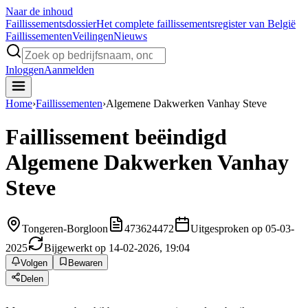
Naar de inhoud
Faillissements
dossier
Het complete faillissementsregister van België
Faillissementen
Veilingen
Nieuws
Inloggen
Aanmelden
Home
›
Faillissementen
›
Algemene Dakwerken Vanhay Steve
Faillissement beëindigd
Algemene Dakwerken Vanhay
Steve
Tongeren-Borgloon
473624472
Uitgesproken op 05-03-
2025
Bijgewerkt op 14-02-2026, 19:04
Volgen
Bewaren
Delen