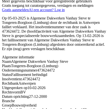
Meer gegevens beschikbaar voor geregistreerde gebruikers
Gratis toegang tot curatorgegevens, verslagen en meldingen
Gratis aanmelden
Al een account? Log in
Op 05-03-2025 is Algemene Dakwerken Vanhay Steve te
Tongeren-Borgloon (Limburg) door de rechtbank in Antwerpen
failliet verklaard. Het insolventienummer van deze zaak is
473624472. De (hoofd)activiteit van Algemene Dakwerken Vanhay
Steve is gespecialiseerde bouwwerkzaamheden. Op 13-02-2026 is
het faillissement van Algemene Dakwerken Vanhay Steve te
Tongeren-Borgloon (Limburg) afgesloten door ontoereikend actief.
Er zijn (nog) geen verslagen beschikbaar.
Algemene informatie
Naam
Algemene Dakwerken Vanhay Steve
Plaats
Tongeren-Borgloon (Limburg)
Ondernemingsnummer
473624472
Status
Faillissement beëindigd
Insolventienr.
473624472
Rechtbank
Antwerpen
Uitgesproken op
10-02-2026
Rechtsvorm
BV
Datum oprichting
27-12-2000
Branche
Groep
Bouwnijverheid