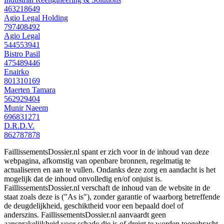
463218649
Agio Legal Holding
797408492
Agio Legal
544553941
Bistro Pasil
475489446
Enairko
801310169
Maerten Tamara
562929404
Munir Naeem
696831271
D.R.D.V.
862787878
FaillissementsDossier.nl spant er zich voor in de inhoud van deze
webpagina, afkomstig van openbare bronnen, regelmatig te
actualiseren en aan te vullen. Ondanks deze zorg en aandacht is het
mogelijk dat de inhoud onvolledig en/of onjuist is.
FaillissementsDossier.nl verschaft de inhoud van de website in de
staat zoals deze is ("As is"), zonder garantie of waarborg betreffende
de deugdelijkheid, geschiktheid voor een bepaald doel of
anderszins. FaillissementsDossier.nl aanvaardt geen
aansprakelijkheid voor schade die is of dreigt te worden toegebracht