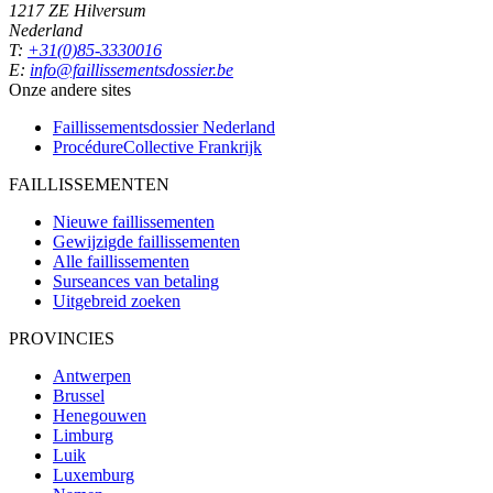
1217 ZE Hilversum
Nederland
T:
+31(0)85-3330016
E:
info@faillissementsdossier.be
Onze andere sites
Faillissementsdossier
Nederland
ProcédureCollective
Frankrijk
FAILLISSEMENTEN
Nieuwe faillissementen
Gewijzigde faillissementen
Alle faillissementen
Surseances van betaling
Uitgebreid zoeken
PROVINCIES
Antwerpen
Brussel
Henegouwen
Limburg
Luik
Luxemburg