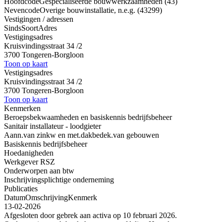
Hoofdcode
Gespecialiseerde bouwwerkzaamheden (43)
Nevencode
Overige bouwinstallatie, n.e.g. (43299)
Vestigingen / adressen
Sinds
Soort
Adres
Vestigingsadres
Kruisvindingsstraat 34 /2
3700 Tongeren-Borgloon
Toon op kaart
Vestigingsadres
Kruisvindingsstraat 34 /2
3700 Tongeren-Borgloon
Toon op kaart
Kenmerken
Beroepsbekwaamheden en basiskennis bedrijfsbeheer
Sanitair installateur - loodgieter
Aann.van zinkw en met.dakbedek.van gebouwen
Basiskennis bedrijfsbeheer
Hoedanigheden
Werkgever RSZ
Onderworpen aan btw
Inschrijvingsplichtige onderneming
Publicaties
Datum
Omschrijving
Kenmerk
13-02-2026
Afgesloten door gebrek aan activa op 10 februari 2026.