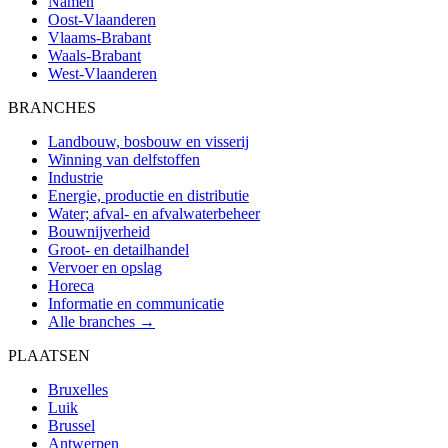
Namen
Oost-Vlaanderen
Vlaams-Brabant
Waals-Brabant
West-Vlaanderen
BRANCHES
Landbouw, bosbouw en visserij
Winning van delfstoffen
Industrie
Energie, productie en distributie
Water; afval- en afvalwaterbeheer
Bouwnijverheid
Groot- en detailhandel
Vervoer en opslag
Horeca
Informatie en communicatie
Alle branches →
PLAATSEN
Bruxelles
Luik
Brussel
Antwerpen