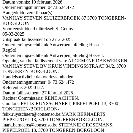
Datum vonnis: 10 februari 2026.
Ondernemingsnummer: 0473.624.472
Aangeduide vereffenaar(s):
VANHAY STEVEN SLUIZERBROEK 87 3700 TONGEREN-
BORGLOON
Voor eensluidend uittreksel: S. Geuns.
05-03-2025
Uitspraak faillissement op 27-2-2025.
Ondernemingsrechtbank Antwerpen, afdeling Hasselt
RegSol
Ondernemingsrechtbank Antwerpen, afdeling Hasselt.
Opening van het faillissement van: ALGEMENE DAKWERKEN
VANHAY STEVE BV KRUISVINDINGSSTRAAT 34/2, 3700
TONGEREN-BORGLOON.
Handelsactiviteit: dakwerkzaamheden
Ondernemingsnummer: 0473.624.472
Referentie: 20250127.
Datum faillissement: 27 februari 2025.
Rechter Commissaris: RENE ACHTEN.
Curators: FELIX RUYSSCHAERT, PIEPELPOEL 13, 3700
TONGEREN-BORGLOON-
felix.ruysschaert@consenso.be;MARK BERNAERTS,
PIEPELPOEL 13, 3700 TONGERENBORGLOON-
mark.bernaerts@consenso.be;STEFANIE GROSEMANS,
PIEPELPOEL 13, 3700 TONGEREN-BORGLOON-