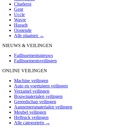
Charleroi
Gent
Uccle
Wavre
Hasselt
Oostende
Alle plaatsen →
NIEUWS & VEILINGEN
Faillissementsnieuws
Faillissementsveilingen
ONLINE VEILINGEN
Machine veilingen
Auto en voertuigen veilingen
Verzamel veilingen
Bouwmaterialen veilingen
Gereedschap veilingen
Aannemersmaterialen veilingen
Meubel veilingen
Heftruck veilingen
Alle categorieën →