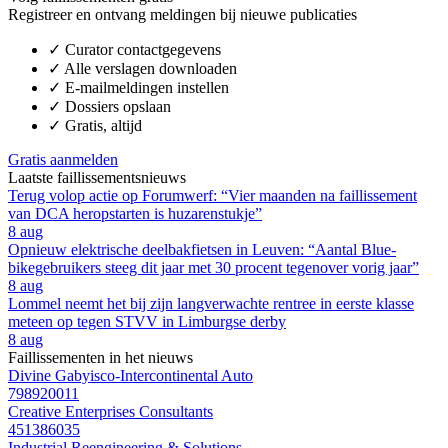
Registreer en ontvang meldingen bij nieuwe publicaties
✓
Curator contactgegevens
✓
Alle verslagen downloaden
✓
E-mailmeldingen instellen
✓
Dossiers opslaan
✓
Gratis, altijd
Gratis aanmelden
Laatste faillissementsnieuws
Terug volop actie op Forumwerf: “Vier maanden na faillissement
van DCA heropstarten is huzarenstukje”
8 aug
Opnieuw elektrische deelbakfietsen in Leuven: “Aantal Blue-
bikegebruikers steeg dit jaar met 30 procent tegenover vorig jaar”
8 aug
Lommel neemt het bij zijn langverwachte rentree in eerste klasse
meteen op tegen STVV in Limburgse derby
8 aug
Faillissementen in het nieuws
Divine Gabyisco-Intercontinental Auto
798920011
Creative Enterprises Consultants
451386035
Industrial Reengineering & Solutions