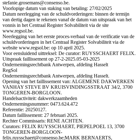
stefanie.grosemans@consenso.be.
Voorlopige datum van staking van betaling: 27/02/2025
Datum neerlegging van de schuldvorderingen: binnen de termijn
van dertig dagen te rekenen vanaf de datum van uitspraak van het
vonnis in het Centraal Register Solvabiliteit via de site
www.regsol.be.
Neerlegging van het eerste proces-verbaal van de verificatie van de
schuldvorderingen in het Centraal Register Solvabiliteit via de
website www.regsol.be: op 10 april 2025.
Voor eensluidend uittreksel: De curator: RUYSSCHAERT FELIX.
Uitspraak faillissement op 27-2-2025.
05-03-2025
Ondernemingsrechtbank Antwerpen, afdeling Hasselt
RegSol
Ondernemingsrechtbank Antwerpen, afdeling Hasselt.
Opening van het faillissement van: ALGEMENE DAKWERKEN
VANHAY STEVE BV KRUISVINDINGSSTRAAT 34/2, 3700
TONGEREN-BORGLOON.
Handelsactiviteit: dakwerkzaamheden
Ondernemingsnummer: 0473.624.472
Referentie: 20250127.
Datum faillissement: 27 februari 2025.
Rechter Commissaris: RENE ACHTEN.
Curators: FELIX RUYSSCHAERT, PIEPELPOEL 13, 3700
TONGEREN-BORGLOON-
felix.ruysschaert@consenso.be;MARK BERNAERTS,