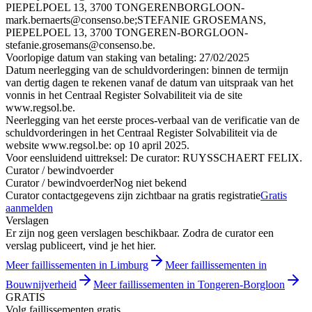
PIEPELPOEL 13, 3700 TONGERENBORGLOON-
mark.bernaerts@consenso.be;STEFANIE GROSEMANS,
PIEPELPOEL 13, 3700 TONGEREN-BORGLOON-
stefanie.grosemans@consenso.be.
Voorlopige datum van staking van betaling: 27/02/2025
Datum neerlegging van de schuldvorderingen: binnen de termijn
van dertig dagen te rekenen vanaf de datum van uitspraak van het
vonnis in het Centraal Register Solvabiliteit via de site
www.regsol.be.
Neerlegging van het eerste proces-verbaal van de verificatie van de
schuldvorderingen in het Centraal Register Solvabiliteit via de
website www.regsol.be: op 10 april 2025.
Voor eensluidend uittreksel: De curator: RUYSSCHAERT FELIX.
Curator / bewindvoerder
Curator / bewindvoerder
Nog niet bekend
Curator contactgegevens zijn zichtbaar na gratis registratie
Gratis
aanmelden
Verslagen
Er zijn nog geen verslagen beschikbaar. Zodra de curator een
verslag publiceert, vind je het hier.
Meer faillissementen in Limburg
Meer faillissementen in
Bouwnijverheid
Meer faillissementen in Tongeren-Borgloon
GRATIS
Volg faillissementen gratis