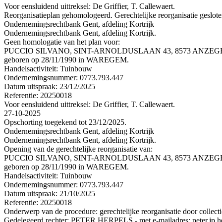
Voor eensluidend uittreksel: De Griffier, T. Callewaert.
Reorganisatieplan gehomologeerd. Gerechtelijke reorganisatie geslot
Ondernemingsrechtbank Gent, afdeling Kortrijk
Ondernemingsrechtbank Gent, afdeling Kortrijk.
Geen homologatie van het plan voor:
PUCCIO SILVANO, SINT-ARNOLDUSLAAN 43, 8573 ANZEG
geboren op 28/11/1990 in WAREGEM.
Handelsactiviteit: Tuinbouw
Ondernemingsnummer: 0773.793.447
Datum uitspraak: 23/12/2025
Referentie: 20250018
Voor eensluidend uittreksel: De Griffier, T. Callewaert.
27-10-2025
Opschorting toegekend tot 23/12/2025.
Ondernemingsrechtbank Gent, afdeling Kortrijk
Ondernemingsrechtbank Gent, afdeling Kortrijk.
Opening van de gerechtelijke reorganisatie van:
PUCCIO SILVANO, SINT-ARNOLDUSLAAN 43, 8573 ANZEG
geboren op 28/11/1990 in WAREGEM.
Handelsactiviteit: Tuinbouw
Ondernemingsnummer: 0773.793.447
Datum uitspraak: 21/10/2025
Referentie: 20250018
Onderwerp van de procedure: gerechtelijke reorganisatie door collec
Gedelegeerd rechter: PETER HERPELS - met e-mailadres: peter.jp.he