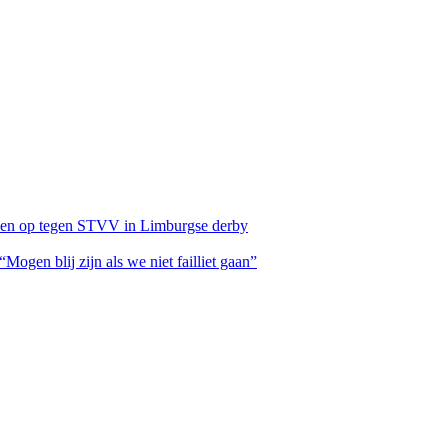
eteen op tegen STVV in Limburgse derby
ogen blij zijn als we niet failliet gaan”