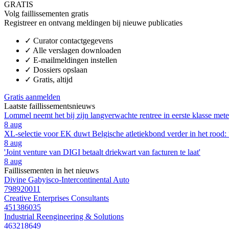
GRATIS
Volg faillissementen gratis
Registreer en ontvang meldingen bij nieuwe publicaties
✓
Curator contactgegevens
✓
Alle verslagen downloaden
✓
E-mailmeldingen instellen
✓
Dossiers opslaan
✓
Gratis, altijd
Gratis aanmelden
Laatste faillissementsnieuws
Lommel neemt het bij zijn langverwachte rentree in eerste klasse m
8 aug
XL-selectie voor EK duwt Belgische atletiekbond verder in het rood: “M
8 aug
'Joint venture van DIGI betaalt driekwart van facturen te laat'
8 aug
Faillissementen in het nieuws
Divine Gabyisco-Intercontinental Auto
798920011
Creative Enterprises Consultants
451386035
Industrial Reengineering & Solutions
463218649