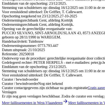
Einddatum van de opschorting: 23/12/2025.
Stemming van schuldeisers op: dinsdag 16/12/2025 om 11:00 in de rec
Voor eensluidend uittreksel: De Griffier, T. Callewaert.
Opschorting toegekend tot 23/12/2025.
27-10-2025
Ondernemingsrechtbank Gent, afdeling Kortrijk
Ondernemingsrechtbank Gent, afdeling Kortrijk.
Opening van de gerechtelijke reorganisatie van:
PUCCIO SILVANO, SINT-ARNOLDUSLAAN 43, 8573 ANZEG
geboren op 28/11/1990 in WAREGEM.
Handelsactiviteit: Tuinbouw
Ondernemingsnummer: 0773.793.447
Datum uitspraak: 21/10/2025
Referentie: 20250018
Onderwerp van de procedure: gerechtelijke reorganisatie door collec
Gedelegeerd rechter: PETER HERPELS - met e-mailadres: peter.jp.he
Einddatum van de opschorting: 23/12/2025.
Stemming van schuldeisers op: dinsdag 16/12/2025 om 11:00 in de rec
Voor eensluidend uittreksel: De Griffier, T. Callewaert.
Curator / bewindvoerder
Curator / bewindvoerder
Nog niet bekend
Curator contactgegevens zijn zichtbaar na gratis registratie
Gratis aan
Verslagen
Er zijn nog geen verslagen beschikbaar. Zodra de curator een verslag pu
Meer faillissementen in West-Vlaanderen
Meer faillissementen in 