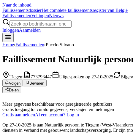
Naar de inhoud
Faillissements
dossier
Het complete faillissementsregister van België
Faillissementen
Veilingen
Nieuws
Inloggen
Aanmelden
Home
›
Faillissementen
›
Puccio Silvano
Faillissement
Natuurlijk persoo
Tiegem
773793447
Uitgesproken op 27-10-2025
Bijgew
Volgen
Bewaren
Delen
Meer gegevens beschikbaar voor geregistreerde gebruikers
Gratis toegang tot curatorgegevens, verslagen en meldingen
Gratis aanmelden
Al een account? Log in
Op 27-10-2025 is aan Natuurlijk persoon te Tiegem (West-Vlaanderen)
diensten in verband met gebouwen; landschapsverzorging. Er zijn (no