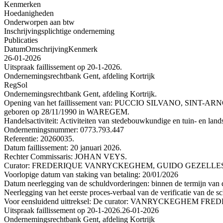
Kenmerken
Hoedanigheden
Onderworpen aan btw
Inschrijvingsplichtige onderneming
Publicaties
Datum
Omschrijving
Kenmerk
26-01-2026
Uitspraak faillissement op 20-1-2026.
Ondernemingsrechtbank Gent, afdeling Kortrijk
RegSol
Ondernemingsrechtbank Gent, afdeling Kortrijk.
Opening van het faillissement van: PUCCIO SILVANO, SINT
geboren op 28/11/1990 in WAREGEM.
Handelsactiviteit: Activiteiten van stedebouwkundige en tuin- en lan
Ondernemingsnummer: 0773.793.447
Referentie: 20260035.
Datum faillissement: 20 januari 2026.
Rechter Commissaris: JOHAN VEYS.
Curator: FREDERIQUE VANRYCKEGHEM, GUIDO GEZELLESTRA
Voorlopige datum van staking van betaling: 20/01/2026
Datum neerlegging van de schuldvorderingen: binnen de termijn van de
Neerlegging van het eerste proces-verbaal van de verificatie van de s
Voor eensluidend uittreksel: De curator: VANRYCKEGHEM FRE
Uitspraak faillissement op 20-1-2026.
26-01-2026
Ondernemingsrechtbank Gent, afdeling Kortrijk