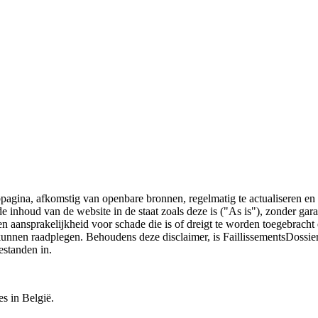
bpagina, afkomstig van openbare bronnen, regelmatig te actualiseren en 
 de inhoud van de website in de staat zoals deze is ("As is"), zonder ga
n aansprakelijkheid voor schade die is of dreigt te worden toegebracht 
 kunnen raadplegen. Behoudens deze disclaimer, is FaillissementsDossi
estanden in.
es in België.