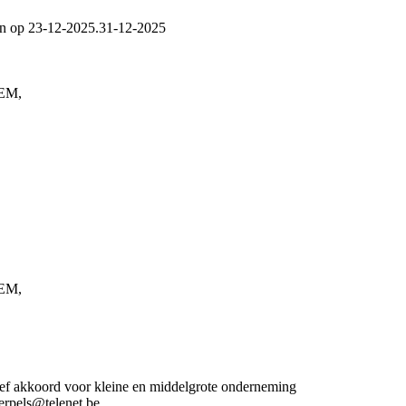
en op 23-12-2025.
31-12-2025
EM,
EM,
tief akkoord voor kleine en middelgrote onderneming
rpels@telenet.be.