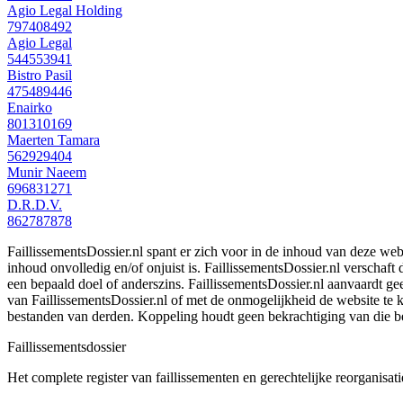
Agio Legal Holding
797408492
Agio Legal
544553941
Bistro Pasil
475489446
Enairko
801310169
Maerten Tamara
562929404
Munir Naeem
696831271
D.R.D.V.
862787878
FaillissementsDossier.nl spant er zich voor in de inhoud van deze we
inhoud onvolledig en/of onjuist is. FaillissementsDossier.nl verschaft
een bepaald doel of anderszins. FaillissementsDossier.nl aanvaardt gee
van FaillissementsDossier.nl of met de onmogelijkheid de website te
bestanden van derden. Koppeling houdt geen bekrachtiging van die b
Faillissements
dossier
Het complete register van faillissementen en gerechtelijke reorganisati