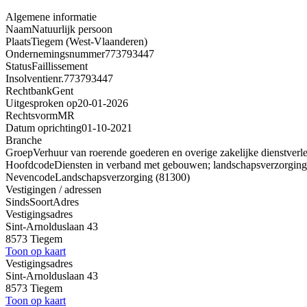
Algemene informatie
Naam
Natuurlijk persoon
Plaats
Tiegem (West-Vlaanderen)
Ondernemingsnummer
773793447
Status
Faillissement
Insolventienr.
773793447
Rechtbank
Gent
Uitgesproken op
20-01-2026
Rechtsvorm
MR
Datum oprichting
01-10-2021
Branche
Groep
Verhuur van roerende goederen en overige zakelijke dienstverl
Hoofdcode
Diensten in verband met gebouwen; landschapsverzorging
Nevencode
Landschapsverzorging (81300)
Vestigingen / adressen
Sinds
Soort
Adres
Vestigingsadres
Sint-Arnolduslaan 43
8573 Tiegem
Toon op kaart
Vestigingsadres
Sint-Arnolduslaan 43
8573 Tiegem
Toon op kaart