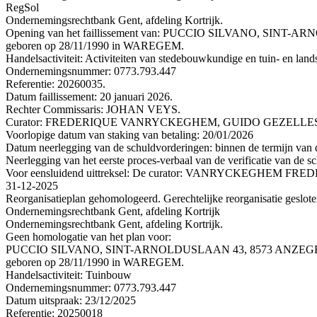
RegSol
Ondernemingsrechtbank Gent, afdeling Kortrijk.
Opening van het faillissement van: PUCCIO SILVANO, SINT
geboren op 28/11/1990 in WAREGEM.
Handelsactiviteit: Activiteiten van stedebouwkundige en tuin- en lan
Ondernemingsnummer: 0773.793.447
Referentie: 20260035.
Datum faillissement: 20 januari 2026.
Rechter Commissaris: JOHAN VEYS.
Curator: FREDERIQUE VANRYCKEGHEM, GUIDO GEZELLESTRA
Voorlopige datum van staking van betaling: 20/01/2026
Datum neerlegging van de schuldvorderingen: binnen de termijn van de
Neerlegging van het eerste proces-verbaal van de verificatie van de s
Voor eensluidend uittreksel: De curator: VANRYCKEGHEM FRE
31-12-2025
Reorganisatieplan gehomologeerd. Gerechtelijke reorganisatie geslot
Ondernemingsrechtbank Gent, afdeling Kortrijk
Ondernemingsrechtbank Gent, afdeling Kortrijk.
Geen homologatie van het plan voor:
PUCCIO SILVANO, SINT-ARNOLDUSLAAN 43, 8573 ANZEG
geboren op 28/11/1990 in WAREGEM.
Handelsactiviteit: Tuinbouw
Ondernemingsnummer: 0773.793.447
Datum uitspraak: 23/12/2025
Referentie: 20250018