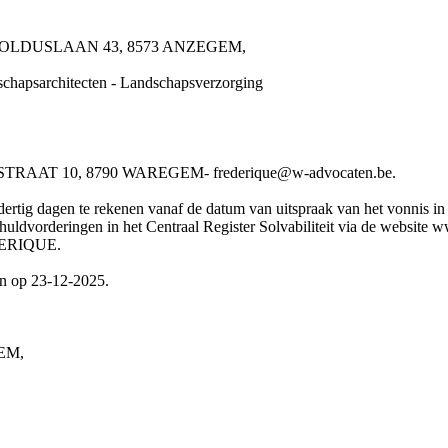
-ARNOLDUSLAAN 43, 8573 ANZEGEM,
dschapsarchitecten - Landschapsverzorging
AT 10, 8790 WAREGEM- frederique@w-advocaten.be.
rtig dagen te rekenen vanaf de datum van uitspraak van het vonnis in he
chuldvorderingen in het Centraal Register Solvabiliteit via de website
DERIQUE.
en op 23-12-2025.
EM,