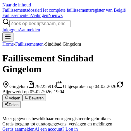
Naar de inhoud
Faillissements
dossier
Het complete faillissementsregister van België
Faillissementen
Veilingen
Nieuws
Inloggen
Aanmelden
Home
›
Faillissementen
›
Sindibad Gingelom
Faillissement
Sindibad
Gingelom
Gingelom
792255913
Uitgesproken op 04-02-2026
Bijgewerkt op 05-02-2026, 19:04
Volgen
Bewaren
Delen
Meer gegevens beschikbaar voor geregistreerde gebruikers
Gratis toegang tot curatorgegevens, verslagen en meldingen
Gratis aanmelden
Al een account? Log in