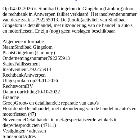
Op 04-02-2026 is Sindibad Gingelom te Gingelom (Limburg) door
de rechtbank in Antwerpen failliet verklaard. Het insolventienummer
van deze zaak is 792255913. De (hoofd)activiteit van Sindibad
Gingelom is detailhandel, met uitzondering van de handel in auto's
en motorfietsen. Er zijn (nog) geen verslagen beschikbaar.
Algemene informatie
Naam
Sindibad Gingelom
Plaats
Gingelom (Limburg)
Ondernemingsnummer
792255913
Status
Faillissement
Insolventienr.
792255913
Rechtbank
Antwerpen
Uitgesproken op
29-01-2026
Rechtsvorm
BV
Datum oprichting
10-10-2022
Branche
Groep
Groot- en detailhandel; reparatie van auto's
Hoofdcode
Detailhandel, met uitzondering van de handel in auto's en
motorfietsen (47)
Nevencode
Detailhandel in niet-gespecialiseerde winkels in
diepvriesproducten (47111)
Vestigingen / adressen
Sinds
Soort
Adres