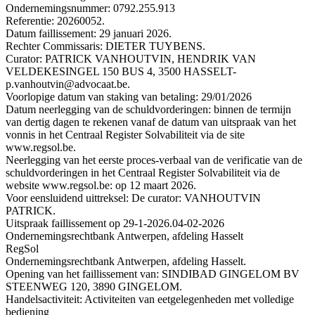
Ondernemingsnummer: 0792.255.913
Referentie: 20260052.
Datum faillissement: 29 januari 2026.
Rechter Commissaris: DIETER TUYBENS.
Curator: PATRICK VANHOUTVIN, HENDRIK VAN
VELDEKESINGEL 150 BUS 4, 3500 HASSELT-
p.vanhoutvin@advocaat.be.
Voorlopige datum van staking van betaling: 29/01/2026
Datum neerlegging van de schuldvorderingen: binnen de termijn
van dertig dagen te rekenen vanaf de datum van uitspraak van het
vonnis in het Centraal Register Solvabiliteit via de site
www.regsol.be.
Neerlegging van het eerste proces-verbaal van de verificatie van de
schuldvorderingen in het Centraal Register Solvabiliteit via de
website www.regsol.be: op 12 maart 2026.
Voor eensluidend uittreksel: De curator: VANHOUTVIN
PATRICK.
Uitspraak faillissement op 29-1-2026.
04-02-2026
Ondernemingsrechtbank Antwerpen, afdeling Hasselt
RegSol
Ondernemingsrechtbank Antwerpen, afdeling Hasselt.
Opening van het faillissement van: SINDIBAD GINGELOM BV
STEENWEG 120, 3890 GINGELOM.
Handelsactiviteit: Activiteiten van eetgelegenheden met volledige
bediening