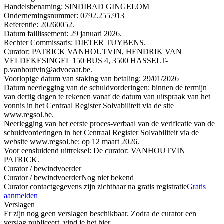
Handelsbenaming: SINDIBAD GINGELOM
Ondernemingsnummer: 0792.255.913
Referentie: 20260052.
Datum faillissement: 29 januari 2026.
Rechter Commissaris: DIETER TUYBENS.
Curator: PATRICK VANHOUTVIN, HENDRIK VAN
VELDEKESINGEL 150 BUS 4, 3500 HASSELT-
p.vanhoutvin@advocaat.be.
Voorlopige datum van staking van betaling: 29/01/2026
Datum neerlegging van de schuldvorderingen: binnen de termijn
van dertig dagen te rekenen vanaf de datum van uitspraak van het
vonnis in het Centraal Register Solvabiliteit via de site
www.regsol.be.
Neerlegging van het eerste proces-verbaal van de verificatie van de
schuldvorderingen in het Centraal Register Solvabiliteit via de
website www.regsol.be: op 12 maart 2026.
Voor eensluidend uittreksel: De curator: VANHOUTVIN
PATRICK.
Curator / bewindvoerder
Curator / bewindvoerder
Nog niet bekend
Curator contactgegevens zijn zichtbaar na gratis registratie
Gratis
aanmelden
Verslagen
Er zijn nog geen verslagen beschikbaar. Zodra de curator een
verslag publiceert, vind je het hier.