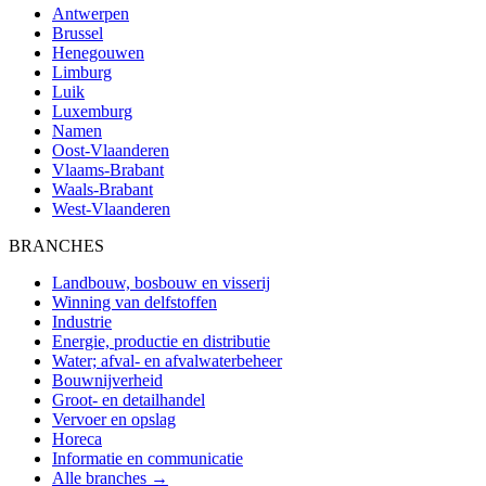
Antwerpen
Brussel
Henegouwen
Limburg
Luik
Luxemburg
Namen
Oost-Vlaanderen
Vlaams-Brabant
Waals-Brabant
West-Vlaanderen
BRANCHES
Landbouw, bosbouw en visserij
Winning van delfstoffen
Industrie
Energie, productie en distributie
Water; afval- en afvalwaterbeheer
Bouwnijverheid
Groot- en detailhandel
Vervoer en opslag
Horeca
Informatie en communicatie
Alle branches →