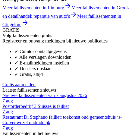
Meer faillissementen in Limburg
Meer faillissementen in Groot-
en detailhandel; reparatie van auto's
Meer faillissementen in
Gingelom
GRATIS
Volg faillissementen gratis
Registreer en ontvang meldingen bij nieuwe publicaties
✓
Curator contactgegevens
✓
Alle verslagen downloaden
✓
E-mailmeldingen instellen
✓
Dossiers opslaan
✓
Gratis, altijd
Gratis aanmelden
Laatste faillissementsnieuws
Nieuwe faillissementen van 7 augustus 2026
7 aug
Postorderbedrijf 3 Suisses is failliet
7 aug
Restaurant Di Stephano failliet: toekomst oud gemeentehuis ‘s-
Gravenwezel onduidelijk
7 aug
Faillissementen in het nieuws