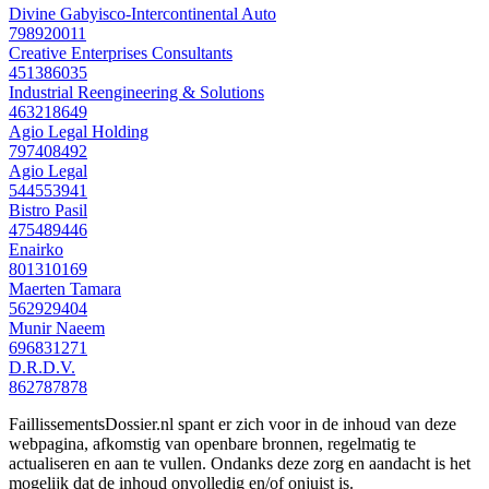
Divine Gabyisco-Intercontinental Auto
798920011
Creative Enterprises Consultants
451386035
Industrial Reengineering & Solutions
463218649
Agio Legal Holding
797408492
Agio Legal
544553941
Bistro Pasil
475489446
Enairko
801310169
Maerten Tamara
562929404
Munir Naeem
696831271
D.R.D.V.
862787878
FaillissementsDossier.nl spant er zich voor in de inhoud van deze
webpagina, afkomstig van openbare bronnen, regelmatig te
actualiseren en aan te vullen. Ondanks deze zorg en aandacht is het
mogelijk dat de inhoud onvolledig en/of onjuist is.