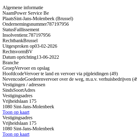
Algemene informatie
Naam
Power Service Be
Plaats
Sint-Jans-Molenbeek (Brussel)
Ondernemingsnummer
787197956
Status
Faillissement
Insolventienr.
787197956
Rechtbank
Brussel
Uitgesproken op
03-02-2026
Rechtsvorm
BV
Datum oprichting
13-06-2022
Branche
Groep
Vervoer en opslag
Hoofdcode
Vervoer te land en vervoer via pijpleidingen (49)
Nevencode
Goederenvervoer over de weg, m.u.v. verhuisbedrijven (
Vestigingen / adressen
Sinds
Soort
Adres
Vestigingsadres
Vrijheidslaan 175
1080 Sint-Jans-Molenbeek
Toon op kaart
Vestigingsadres
Vrijheidslaan 175
1080 Sint-Jans-Molenbeek
Toon op kaart