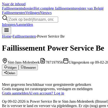
Naar de inhoud
Faillissements
dossier
Het complete faillissementsregister van België
Faillissementen
Veilingen
Nieuws
Inloggen
Aanmelden
Home
›
Faillissementen
›
Power Service Be
Faillissement
Power Service Be
Sint-Jans-Molenbeek
787197956
Uitgesproken op 09-02-2
Volgen
Bewaren
Delen
Meer gegevens beschikbaar voor geregistreerde gebruikers
Gratis toegang tot curatorgegevens, verslagen en meldingen
Gratis aanmelden
Al een account? Log in
Op 09-02-2026 is Power Service Be te Sint-Jans-Molenbeek (Brussel) 
Be is vervoer te land en vervoer via pijpleidingen. Er zijn (nog) geen