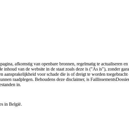
bpagina, afkomstig van openbare bronnen, regelmatig te actualiseren en 
 de inhoud van de website in de staat zoals deze is ("As is"), zonder ga
n aansprakelijkheid voor schade die is of dreigt te worden toegebracht 
 kunnen raadplegen. Behoudens deze disclaimer, is FaillissementsDossi
estanden in.
es in België.