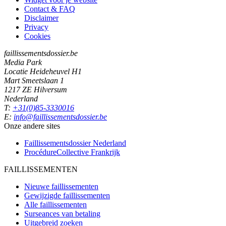
Contact & FAQ
Disclaimer
Privacy
Cookies
faillissementsdossier.be
Media Park
Locatie Heideheuvel H1
Mart Smeetslaan 1
1217 ZE Hilversum
Nederland
T:
+31(0)85-3330016
E:
info@faillissementsdossier.be
Onze andere sites
Faillissementsdossier
Nederland
ProcédureCollective
Frankrijk
FAILLISSEMENTEN
Nieuwe faillissementen
Gewijzigde faillissementen
Alle faillissementen
Surseances van betaling
Uitgebreid zoeken