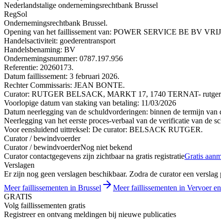
Nederlandstalige ondernemingsrechtbank Brussel
RegSol
Ondernemingsrechtbank Brussel.
Opening van het faillissement van: POWER SERVICE BE BV
Handelsactiviteit: goederentransport
Handelsbenaming: BV
Ondernemingsnummer: 0787.197.956
Referentie: 20260173.
Datum faillissement: 3 februari 2026.
Rechter Commissaris: JEAN BONTE.
Curator: RUTGER BELSACK, MARKT 17, 1740 TERNAT- rutger@b
Voorlopige datum van staking van betaling: 11/03/2026
Datum neerlegging van de schuldvorderingen: binnen de termijn van de
Neerlegging van het eerste proces-verbaal van de verificatie van de s
Voor eensluidend uittreksel: De curator: BELSACK RUTGER.
Curator / bewindvoerder
Curator / bewindvoerder
Nog niet bekend
Curator contactgegevens zijn zichtbaar na gratis registratie
Gratis aan
Verslagen
Er zijn nog geen verslagen beschikbaar. Zodra de curator een verslag pu
Meer faillissementen in Brussel
Meer faillissementen in Vervoer en
GRATIS
Volg faillissementen gratis
Registreer en ontvang meldingen bij nieuwe publicaties