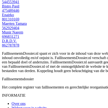
544553941
Bistro Pasil
475489446
Enairko
801310169
Maerten Tamara
562929404
Munir Naeem
696831271
D.R.D.V.
862787878
FaillissementsDossier.nl spant er zich voor in de inhoud van deze we
inhoud onvolledig en/of onjuist is. FaillissementsDossier.nl verschaft
een bepaald doel of anderszins. FaillissementsDossier.nl aanvaardt gee
van FaillissementsDossier.nl of met de onmogelijkheid de website te
bestanden van derden. Koppeling houdt geen bekrachtiging van die b
Faillissements
dossier
Het complete register van faillissementen en gerechtelijke reorganisati
INFORMATIE
Over ons
Widget voor je website