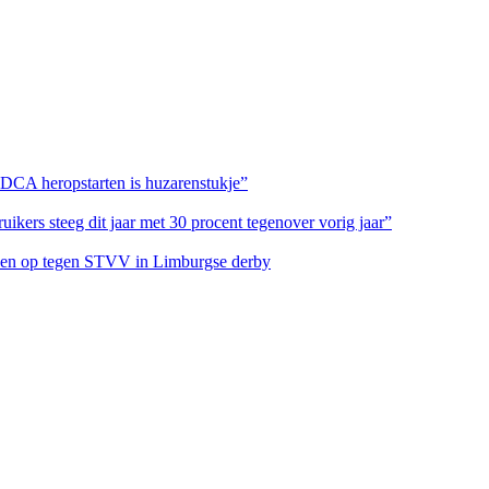
 DCA heropstarten is huzarenstukje”
ikers steeg dit jaar met 30 procent tegenover vorig jaar”
eteen op tegen STVV in Limburgse derby