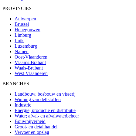
PROVINCIES
Antwerpen
Brussel
Henegouwen
Limburg
Luik
Luxemburg
Namen
Oost-Vlaanderen
Vlaams-Brabant
Waals-Brabant
West-Vlaanderen
BRANCHES
Landbouw, bosbouw en visserij
Winning van delfstoffen
Industrie
Energie, productie en distributie
Water; afval- en afvalwaterbeheer
Bouwnijverheid
Groot- en detailhandel
Vervoer en opslag