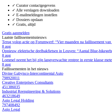
✓
Curator contactgegevens
✓
Alle verslagen downloaden
✓
E-mailmeldingen instellen
✓
Dossiers opslaan
✓
Gratis, altijd
Gratis aanmelden
Laatste faillissementsnieuws
Terug volop actie op Forumwerf: “Vier maanden na faillissement van
8 aug
Opnieuw elektrische deelbakfietsen in Leuven: “Aantal Blue-bikegebru
8 aug
Lommel neemt het bij zijn langverwachte rentree in eerste klasse m
8 aug
Faillissementen in het nieuws
Divine Gabyisco-Intercontinental Auto
798920011
Creative Enterprises Consultants
451386035
Industrial Reengineering & Solutions
463218649
Agio Legal Holding
797408492
Agio Legal