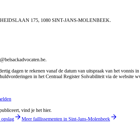
 VRIJHEIDSLAAN 175, 1080 SINT-JANS-MOLENBEEK.
elsackadvocaten.be.
rtig dagen te rekenen vanaf de datum van uitspraak van het vonnis in he
chuldvorderingen in het Centraal Register Solvabiliteit via de website 
melden
bliceert, vind je het hier.
 opslag
Meer faillissementen in Sint-Jans-Molenbeek