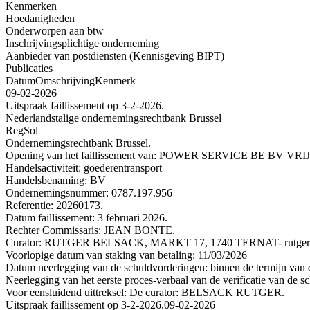
Kenmerken
Hoedanigheden
Onderworpen aan btw
Inschrijvingsplichtige onderneming
Aanbieder van postdiensten (Kennisgeving BIPT)
Publicaties
Datum
Omschrijving
Kenmerk
09-02-2026
Uitspraak faillissement op 3-2-2026.
Nederlandstalige ondernemingsrechtbank Brussel
RegSol
Ondernemingsrechtbank Brussel.
Opening van het faillissement van: POWER SERVICE BE BV
Handelsactiviteit: goederentransport
Handelsbenaming: BV
Ondernemingsnummer: 0787.197.956
Referentie: 20260173.
Datum faillissement: 3 februari 2026.
Rechter Commissaris: JEAN BONTE.
Curator: RUTGER BELSACK, MARKT 17, 1740 TERNAT- rutger@b
Voorlopige datum van staking van betaling: 11/03/2026
Datum neerlegging van de schuldvorderingen: binnen de termijn van de
Neerlegging van het eerste proces-verbaal van de verificatie van de s
Voor eensluidend uittreksel: De curator: BELSACK RUTGER.
Uitspraak faillissement op 3-2-2026.
09-02-2026