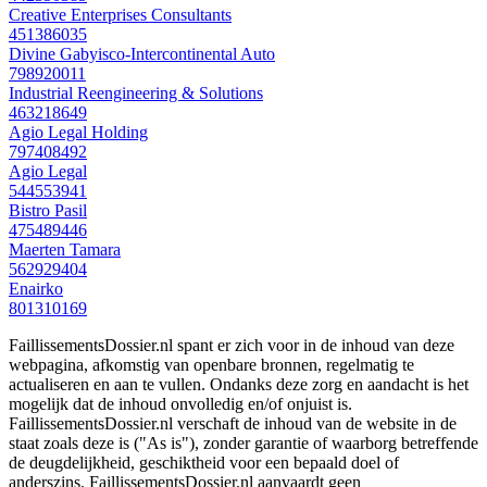
Creative Enterprises Consultants
451386035
Divine Gabyisco-Intercontinental Auto
798920011
Industrial Reengineering & Solutions
463218649
Agio Legal Holding
797408492
Agio Legal
544553941
Bistro Pasil
475489446
Maerten Tamara
562929404
Enairko
801310169
FaillissementsDossier.nl spant er zich voor in de inhoud van deze
webpagina, afkomstig van openbare bronnen, regelmatig te
actualiseren en aan te vullen. Ondanks deze zorg en aandacht is het
mogelijk dat de inhoud onvolledig en/of onjuist is.
FaillissementsDossier.nl verschaft de inhoud van de website in de
staat zoals deze is ("As is"), zonder garantie of waarborg betreffende
de deugdelijkheid, geschiktheid voor een bepaald doel of
anderszins. FaillissementsDossier.nl aanvaardt geen