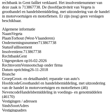
rechtbank in Gent failliet verklaard. Het insolventienummer van
deze zaak is 713867738. De (hoofd)activiteit van Vegeta is
groothandel en handelsbemiddeling, met uitzondering van de handel
in motorvoertuigen en motorfietsen. Er zijn (nog) geen verslagen
beschikbaar.
Algemene informatie
Naam
Vegeta
Plaats
Torhout (West-Vlaanderen)
Ondernemingsnummer
713867738
Status
Faillissement
Insolventienr.
713867738
Rechtbank
Gent
Uitgesproken op
16-02-2026
Rechtsvorm
Vennootschap onder firma
Datum oprichting
26-11-2018
Branche
Groep
Groot- en detailhandel; reparatie van auto's
Hoofdcode
Groothandel en handelsbemiddeling, met uitzondering
van de handel in motorvoertuigen en motorfietsen (46)
Nevencode
Handelsbemiddeling in voedings- en genotmiddelen
(46170)
Vestigingen / adressen
Sinds
Soort
Adres
Vestigingsadres