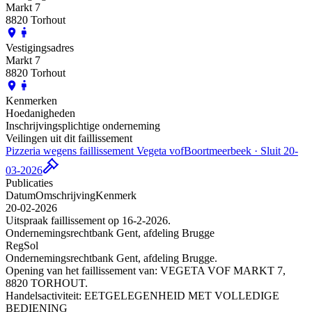
Markt 7
8820 Torhout
Vestigingsadres
Markt 7
8820 Torhout
Kenmerken
Hoedanigheden
Inschrijvingsplichtige onderneming
Veilingen uit dit faillissement
Pizzeria wegens faillissement Vegeta vof
Boortmeerbeek · Sluit 20-
03-2026
Publicaties
Datum
Omschrijving
Kenmerk
20-02-2026
Uitspraak faillissement op 16-2-2026.
Ondernemingsrechtbank Gent, afdeling Brugge
RegSol
Ondernemingsrechtbank Gent, afdeling Brugge.
Opening van het faillissement van: VEGETA VOF MARKT 7,
8820 TORHOUT.
Handelsactiviteit: EETGELEGENHEID MET VOLLEDIGE
BEDIENING