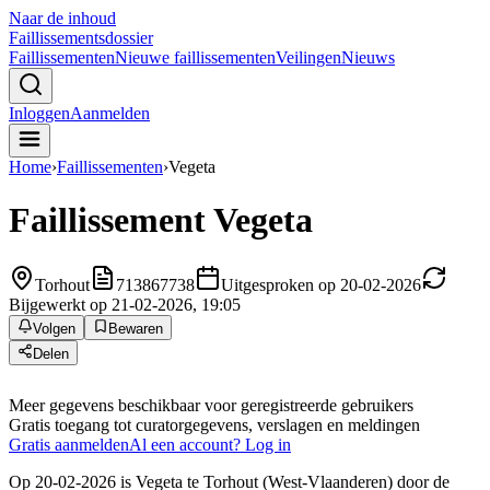
Naar de inhoud
Faillissements
dossier
Faillissementen
Nieuwe faillissementen
Veilingen
Nieuws
Inloggen
Aanmelden
Home
›
Faillissementen
›
Vegeta
Faillissement
Vegeta
Torhout
713867738
Uitgesproken op 20-02-2026
Bijgewerkt op 21-02-2026, 19:05
Volgen
Bewaren
Delen
Meer gegevens beschikbaar voor geregistreerde gebruikers
Gratis toegang tot curatorgegevens, verslagen en meldingen
Gratis aanmelden
Al een account? Log in
Op 20-02-2026 is Vegeta te Torhout (West-Vlaanderen) door de