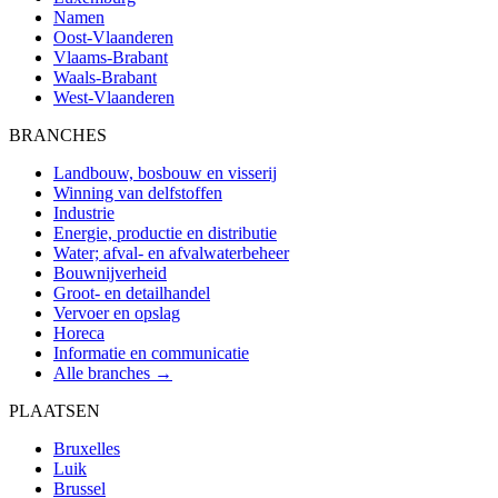
Namen
Oost-Vlaanderen
Vlaams-Brabant
Waals-Brabant
West-Vlaanderen
BRANCHES
Landbouw, bosbouw en visserij
Winning van delfstoffen
Industrie
Energie, productie en distributie
Water; afval- en afvalwaterbeheer
Bouwnijverheid
Groot- en detailhandel
Vervoer en opslag
Horeca
Informatie en communicatie
Alle branches →
PLAATSEN
Bruxelles
Luik
Brussel