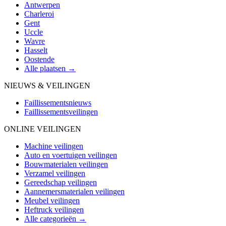
Antwerpen
Charleroi
Gent
Uccle
Wavre
Hasselt
Oostende
Alle plaatsen →
NIEUWS & VEILINGEN
Faillissementsnieuws
Faillissementsveilingen
ONLINE VEILINGEN
Machine veilingen
Auto en voertuigen veilingen
Bouwmaterialen veilingen
Verzamel veilingen
Gereedschap veilingen
Aannemersmaterialen veilingen
Meubel veilingen
Heftruck veilingen
Alle categorieën →