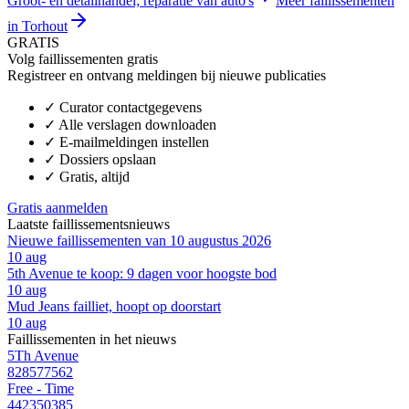
Groot- en detailhandel; reparatie van auto's
Meer faillissementen
in Torhout
GRATIS
Volg faillissementen gratis
Registreer en ontvang meldingen bij nieuwe publicaties
✓
Curator contactgegevens
✓
Alle verslagen downloaden
✓
E-mailmeldingen instellen
✓
Dossiers opslaan
✓
Gratis, altijd
Gratis aanmelden
Laatste faillissementsnieuws
Nieuwe faillissementen van 10 augustus 2026
10 aug
5th Avenue te koop: 9 dagen voor hoogste bod
10 aug
Mud Jeans failliet, hoopt op doorstart
10 aug
Faillissementen in het nieuws
5Th Avenue
828577562
Free - Time
442350385