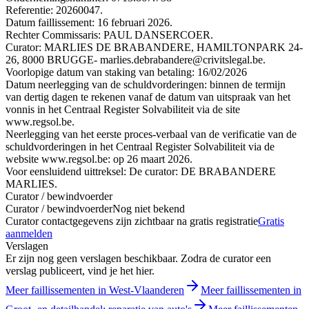
Referentie: 20260047.
Datum faillissement: 16 februari 2026.
Rechter Commissaris: PAUL DANSERCOER.
Curator: MARLIES DE BRABANDERE, HAMILTONPARK 24-
26, 8000 BRUGGE- marlies.debrabandere@crivitslegal.be.
Voorlopige datum van staking van betaling: 16/02/2026
Datum neerlegging van de schuldvorderingen: binnen de termijn
van dertig dagen te rekenen vanaf de datum van uitspraak van het
vonnis in het Centraal Register Solvabiliteit via de site
www.regsol.be.
Neerlegging van het eerste proces-verbaal van de verificatie van de
schuldvorderingen in het Centraal Register Solvabiliteit via de
website www.regsol.be: op 26 maart 2026.
Voor eensluidend uittreksel: De curator: DE BRABANDERE
MARLIES.
Curator / bewindvoerder
Curator / bewindvoerder
Nog niet bekend
Curator contactgegevens zijn zichtbaar na gratis registratie
Gratis
aanmelden
Verslagen
Er zijn nog geen verslagen beschikbaar. Zodra de curator een
verslag publiceert, vind je het hier.
Meer faillissementen in West-Vlaanderen
Meer faillissementen in