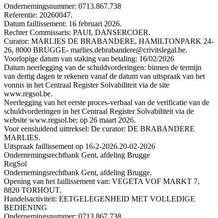
Ondernemingsnummer: 0713.867.738
Referentie: 20260047.
Datum faillissement: 16 februari 2026.
Rechter Commissaris: PAUL DANSERCOER.
Curator: MARLIES DE BRABANDERE, HAMILTONPARK 24-
26, 8000 BRUGGE- marlies.debrabandere@crivitslegal.be.
Voorlopige datum van staking van betaling: 16/02/2026
Datum neerlegging van de schuldvorderingen: binnen de termijn
van dertig dagen te rekenen vanaf de datum van uitspraak van het
vonnis in het Centraal Register Solvabiliteit via de site
www.regsol.be.
Neerlegging van het eerste proces-verbaal van de verificatie van de
schuldvorderingen in het Centraal Register Solvabiliteit via de
website www.regsol.be: op 26 maart 2026.
Voor eensluidend uittreksel: De curator: DE BRABANDERE
MARLIES.
Uitspraak faillissement op 16-2-2026.
20-02-2026
Ondernemingsrechtbank Gent, afdeling Brugge
RegSol
Ondernemingsrechtbank Gent, afdeling Brugge.
Opening van het faillissement van: VEGETA VOF MARKT 7,
8820 TORHOUT.
Handelsactiviteit: EETGELEGENHEID MET VOLLEDIGE
BEDIENING
Ondernemingsnummer: 0713.867.738